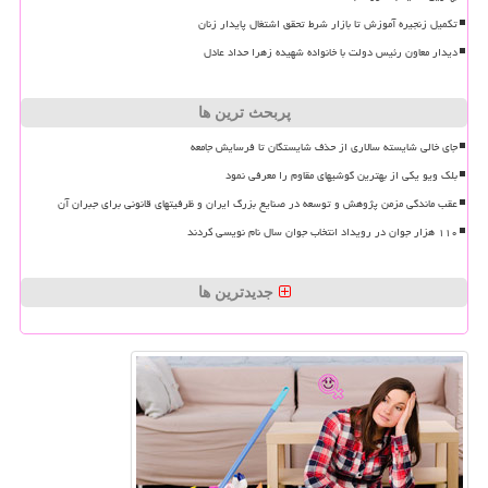
تکمیل زنجیره آموزش تا بازار شرط تحقق اشتغال پایدار زنان
دیدار معاون رئیس دولت با خانواده شهیده زهرا حداد عادل
پربحث ترین ها
جای خالی شایسته سالاری از حذف شایستگان تا فرسایش جامعه
بلک ویو یکی از بهترین گوشیهای مقاوم را معرفی نمود
عقب ماندگی مزمن پژوهش و توسعه در صنایع بزرگ ایران و ظرفیتهای قانونی برای جبران آن
۱۱۰ هزار جوان در رویداد انتخاب جوان سال نام نویسی کردند
جدیدترین ها