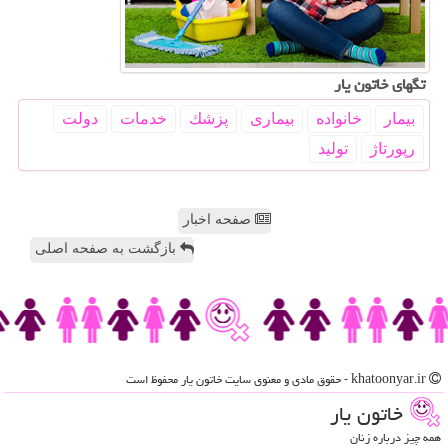
تگهای خاتون یار
بیمار
خانواده
بیماری
پزشك
خدمات
دولت
رپورتاژ
تولید
صفحه اخبار
بازگشت به صفحه اصلی
khatoonyar.ir - حقوق مادی و معنوی سایت خاتون یار محفوظ است
خاتون یار
همه چیز درباره زنان