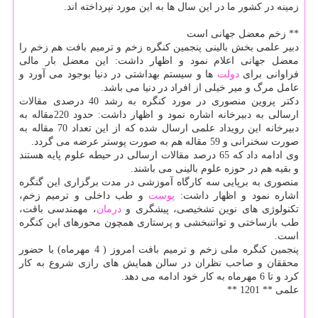
زمینه در كشور ما در این سال ها به این مورد نپرداخته اند.
** زخم معضل جهانی است
دبیر علمی بخش بالینی پنجمین كنگره زخم و ترمیم بافت هم زخم را
معضل جهانی اعلام نمود و اظهار داشت: این معضل بار مالی
فراوانی برای
دولت
ها و سیستم بهداشتی در دنیا بوجود می آورد و
عامل مرگ و میر خیلی از افراد در دنیا می باشد.
دكتر پروین منصوری در مورد كنگره به رشد 40 درصدی مقالات
ارسالی به دبیرخانه اشاره نمود و اظهار داشت: حدود 220مقاله به
دبیرخانه این رویداد علمی ارسال شده كه از این تعداد 70 مقاله به
صورت سخنرانی و 59 مقاله هم به صورت پوستر عرضه می گردد.
وی ادامه داد كه 65 درصد مقالات ارسالی در حیطه علوم پایه هستند
و بقیه هم در حوزه علوم بالینی می باشند.
منصوری به برپایی سه كارگاه آموزشی در مدت برگزاری این گنگره
اشاره نمود و اظهار داشت:
پوست
و طب داخلی و ترمیم زخم،
تكنولوژی های نوین تشخیصی، پیشگری و
درمان
، مهمندسی باقت،
طب بازساختی و تواتنبخشی و پرستاری همچون محورهای این كنگره
است.
پنجمین كنگره ملی زخم و ترمیم بافت امروز ( 4 مهرماه) با حضور
محققان و صاحب نظران در سالن همایش های رازی شروع به كار
كرد و تا 6 مهرماه به كار خود ادامه می دهد.
علمی ** 1201 **