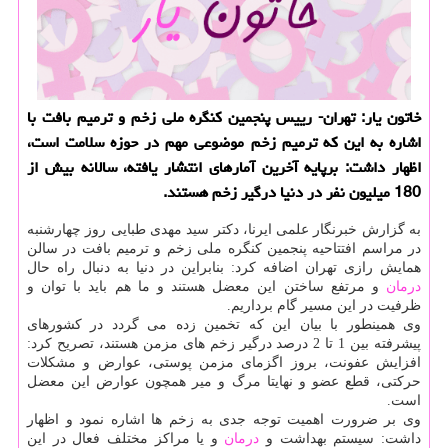
خاتون یار: تهران- رییس پنجمین كنگره ملی زخم و ترمیم بافت با
اشاره به این كه ترمیم زخم موضوعی مهم در حوزه سلامت است،
اظهار داشت: برپایه آخرین آمارهای انتشار یافته، سالانه بیش از
180 میلیون نفر در دنیا درگیر زخم هستند.
به گزارش خبرنگار علمی ایرنا، دكتر سید مهدی طبایی روز چهارشنبه
در مراسم افتتاحیه پنجمین كنگره ملی زخم و ترمیم بافت در سالن
همایش رازی تهران اضافه كرد: بنابراین در دنیا به دنبال راه حال
درمان
و مرتفع ساختن این معضل هستند و ما هم باید با توان و
ظرفیت در این مسیر گام برداریم.
وی همینطور با بیان این كه تخمین زده می گردد در كشورهای
پیشرفته بین 1 تا 2 درصد درگیر زخم های مزمن هستند، تصریح كرد:
افزایش عفونت، بروز اگزمای مزمن پوستی، عوارض و مشكلات
حركتی، قطع عضو و نهایتا مرگ و میر همچون عوارض این معضل
است.
وی بر ضرورت اهمیت توجه جدی به زخم ها اشاره نمود و اظهار
داشت: سیستم بهداشت و
درمان
و یا مراكز مختلف فعال در این