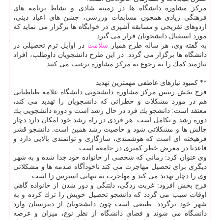
مركز مشاوره دانشگاه ها در زمینه شادی و نشاط برنامه های
فرهنگی زیادی همچون مسابقات ورزشی، جشن های اعیاد دینی،
اردوهای تفریحی و مسابقه آشپزی در خوابگاه ها برگزار می نماید كه
مورد استقبال دانشجویان قرار می گیرد.
به گفته وی، هر ساله طرح همیار
سلامت
در اوایل ترم تحصیلی در
دانشگاه ها برگزار می گردد. در این طرح دانشجویان داوطلب، افراد
نیازمند كمك را به رجوع به مركز مشاوره ترغیب می كنند.
** كمبود نیازهای عاطفی مهمترین تهدید
فرح بخش رییس مركز مشاوره دانشجویی دانشگاه علامه طباطبایی
هم در مورد مشكلات و خطراتی كه دانشجویان را تهدید می كند،
معتقد است: دانشجو یك فرد در حال رشد است و دوره دانشجویی یك
دوره رشد و تكامل است. هر فردی در راه رشد خود امكان دارد دچار
چالش ها و مشكلاتی شود و خاصیت رشد همین است. دانشجو قشر
فرهیخته ای است كه هوشمندی، سازگاری و توانمندی بالایی دارد و
قاعدتا در معرض خطر كمتری در جامعه است.
وی عنوان كرد: زمانی كه شخصی از خانواده خود جدا شده و به شهر
دیگری برای تحصیل مهاجرت می كند ناخودآگاه صدمه ها و مشكلاتی
وی را دچار تهدید می كند و مهاجرت به تنهایی استرس زا است.
فرح بخش افزود: غربت زدگی، دلتنگی و دور شدن از خانواده گاهی
اوقات سبب می گردد كه دانشجو تحصیل خویش را ترك كرده و به
شهر خود برگردد. طبیعی است چون دانشجویان از دبیرستان وارد
دانشگاه می شوند و فضای دانشگاه از نظر نوع، میزان و عرضه