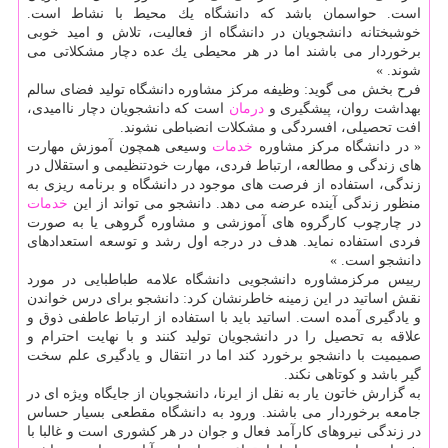
است. حواسمان باشد كه دانشگاه یك محیط با نشاط است.
خوشبختانه دانشجویان در دانشگاه از فعالیت، تلاش و امید خوبی
برخوردار می باشند اما در هر محیطی یك عده دچار مشكلاتی می
شوند. »
فرح بخش می گوید: وظیفه مركز مشاوره دانشگاه تولید فضای سالم
بهداشت روان، پیشگیری و
درمان
است كه دانشجویان دچار ناامیدی،
افت تحصیلی، افسردگی و مشكلات انضباطی نشوند.
« در دانشگاه مركز مشاوره
خدمات
وسیعی همچون آموزش مهارت
های زندگی و مطالعه، ارتباط فردی، مهارت خودتنظیمی و استقلال در
زندگی، استفاده از فرصت های موجود در دانشگاه و برنامه ریزی به
منظور زندگی آینده عرضه می دهد. دانشجو می تواند از این
خدمات
در چارچوب كارگروه های آموزشی و مشاوره گروهی یا به صورت
فردی استفاده نماید. هدف در درجه اول رشد و توسعه استعدادهای
دانشجو است. »
رییس مركزمشاوره دانشجویی دانشگاه علامه طباطبایی در مورد
نقش اساتید در این زمینه خاطرنشان كرد: دانشجو برای درس خواندن
و یادگیری آمده است. اساتید باید با استفاده از ارتباط عاطفی ذوق و
علاقه به تحصیل را در دانشجویان تولید كنند و با نهایت احترام و
صمیمیت با دانشجو برخورد كند اما در انتقال و یادگیری علم سخت
گیر باشد و كوتاهی نكند.
به گزارش خاتون یار به نقل از ایرنا، دانشجویان از جایگاه ویژه ای در
جامعه برخوردار می باشند. ورود به دانشگاه مقطعی بسیار حساس
در زندگی نیروهای كارآمد فعال و جوان در هر كشوری است و غالبا با