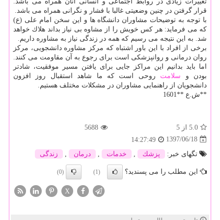
تغییرات زیادی در روابط اجتماعی و انسانی آنان همراه می باشد.
قرار گرفتن در چنین وضعیتی غالبا با فشار و نگرانی همراه می باشد.
با توجه به توضیحات مشاوران دانشگاه ها و این سخن امام علی (ع)
كه می فرماید: هر كس خویش را از مشاوه بی نیاز بداند هلاك خواهد
شد. به این نتیجه می رسیم كه همه در زندگی نیاز به مشاوره داریم.
برخی از افراد با این باور اشتباه كه مركز مشاوره دانشجویی، مركز
روان درمانی و روانپزشكی است برای رجوع به آن مقاومت می كنند.
اما باید بدانیم این مراكز جایی برای یافتن مسیر موفقیت، شادتر
بودن و
سلامت
روحی است كه ما شاهد استقبال روز افزون
دانشجویان از راهنمایی مشاوران در مشكلات مختلف هستیم.
**ش.ع **1601
5.0
از 5
5688
1397/06/18
14:27:49
تگهای خبر:
پزشك
,
خدمات
,
درمان
,
زندگی
این مطلب را می پسندید؟
(0)
(1)
X