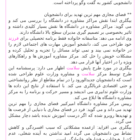
دانشجویی كشور به گفت وگو پرداخته است.
** فضای مجازی مهم ترین تهدید برای دانشجویان
بیگلری ابتدا نقش مراكز مشاوره در دانشگاه را بررسی می كند و
می گوید: مراكز مشاوره در دانشگاه ها نقش بسیار كلیدی داشته و
تاثیر بخصوصی بر تصمیم گیری مدیران سطح بالا دانشگاه دارند.
وی ادامه می دهد: متاسفانه خانواده فقط برنامه تحصیلی برای
فرزند
خود طراحی می كند، دانشجو آموزش مهارت های اجتماعی لازم را
در خانواده نمی بیند و نمی تواند مسائل را تجزیه و تحلیل كرده و
مشكلات خویش را حل كند. مركز مشاوره آموزش ها و راهكارهای
ویژه را در اختیار آنها قرار می دهد.
بیگلری در مورد طرح پایش
سلامت
اظهار می دارد: پرسشنامه این
طرح توسط مركز
سلامت
و مشاوره وزارت علوم طراحی شده
است كه دانشجویان جدیدالورود را در تمام مقاطع از نظر روانشناختی
و حتی اقتصادی غربالگری می كند. با استفاده از نتایج این داده ها
وزارت علوم تدابیری می اندیشد و مسیر حركت و برنامه را به مركز
مشاوره دانشگاه ها ابلاغ می كند.
رییس مركز مشاوره دانشگاه امیركبیر فضای مجازی را مهم ترین
تهدید می داند و می گوید: فرد در فضای مجازی با دنیایی از فرصت ها
و تهدیدها روبرو شده كه اگر درست آموزش ندیده باشد دچار مشكل
می گردد.
بیگلری می افزاید: ازعمده مشكلاتی كه سبب افسردگی و كاهش
نشاط بین دانشجویان می گردد امید نداشتن به آینده شغلی، عدم
كنترل هیجانات و فشارهای خانوادگی است.