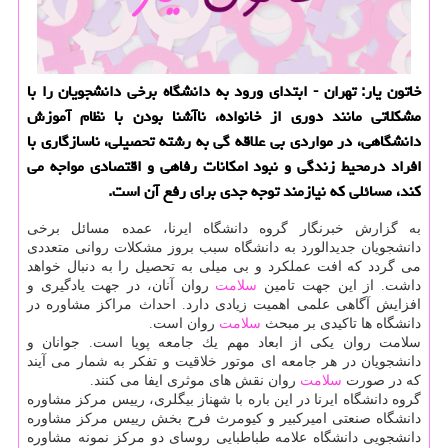
خاتون یار: تهران - ابتدای ورود به دانشگاه برخی دانشجویان را با
مشكلاتی مانند دوری از خانواده، ناآشنا بودن با نظام آموزش
دانشگاهی، در مواردی بی علاقه گی به رشته تحصیلی، ناسازگاری با
افراد درمحیط زندگی و نبود امكانات رفاهی و اقتصادی مواجه می
كند، مسائلی كه نیازمند توجه جدی برای رفع آن است.
به گزارش خبرنگار گروه دانشگاه ایرنا، عمده مسائل برخی
دانشجویان جدیدالورد به دانشگاه سبب بروز مشكلات روانی متعددی
می گردد كه افت عملكرد و بی میلی به تحصیل را به دنبال خواهد
داشت. از این جهت تامین
سلامت
روان آنان، در جهت یادگیری و
افزایش آگاهی علمی اهمیت زیادی دارد. احداث مراكز مشاوره در
دانشگاه ها تاكیدی بر مبحث
سلامت
روان است.
سلامت روان یكی از ابعاد مهم یك جامعه پویا است. جوانان و
دانشجویان در هر جامعه ای موتور خلاقیت و تفكر به شمار می آیند
كه در صورت
سلامت
روان نقش های موثری ایفا می كنند.
گروه دانشگاه ایرنا در این باره با شهناز بیگلری، رییس مركز مشاوره
دانشگاه صنعتی امیركبیر و كیومرث فرح بخش رییس مركز مشاوره
دانشجویی دانشگاه علامه طباطبایی روسای دو مركز نمونه مشاوره