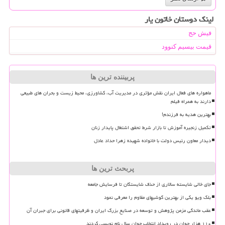
لینک دوستان خاتون یار
فیش حج
قیمت بیسیم کنوود
پربیننده ترین ها
ماهواره های فعال ایران نقش مؤثری در مدیریت آب، کشاورزی، محیط زیست و بحران های طبیعی
دارند به همراه فیلم
بهترین هدیه به فرزندم!
تکمیل زنجیره آموزش تا بازار شرط تحقق اشتغال پایدار زنان
دیدار معاون رئیس دولت با خانواده شهیده زهرا حداد عادل
پربحث ترین ها
جای خالی شایسته سالاری از حذف شایستگان تا فرسایش جامعه
بلک ویو یکی از بهترین گوشیهای مقاوم را معرفی نمود
عقب ماندگی مزمن پژوهش و توسعه در صنایع بزرگ ایران و ظرفیتهای قانونی برای جبران آن
۱۱۰ هزار جوان در رویداد انتخاب جوان سال نام نویسی کردند