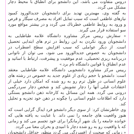
دروس متفاوت می باشد، این دانشجو برای انطباق با محیط دچار
مشكل می گردد.
به گفته وی، مهمترین تهدید برای دانشجویان جدیدالورود كمبود
نیازهای عاطفی است كه سبب تمایل افراد به مصرف سیگار و قرص
و ورود به روابط عاطفی خطرناك می گردد و در بیشتر مواقع مورد
سو استفاده قرار می گیرند.
« سفارش رییس مركز مشاوره دانشگاه علامه طباطبایی به
دانشجویان ورود نكردن به این روابط در ترم های ابتدایی تحصیل
است. از دیگر عواملی كه سبب افزایش سطح اضطراب در
دانشجویان به خصوص جدیدالورود می شود، می توان از ناتوانی
دربرنامه ریزی تحصیلی، عدم موفقیت و پیشرفت، ارتباط با اساتید و
عدم انطباق با قوانین دانشگاه نام برد.»
رییس مركز مشاوره دانشجویی دانشگاه علامه طباطبایی معتقد
است: دانشجو با حجم زیادی از علوم جدید به خصوص در رشته های
علوم انسانی در طول ترم رو به رو شده كه امكان دارد خیلی از
اعتقادات قبلی آنها را دچار تشویش كند و شخص دچار سردرگمی
درونی می گردد. همه این مسائل به كارخانه ذهن دانشجو بستگی
دارد كه اطلاعات علوم انسانی را چگونه در ذهن خود تجزیه و تحلیل
كند.
وی خاطرنشان كرد: از سوی دیگر دانشجو فرد ایدآل گرایی است كه
هنوز واقعیت های جامعه را نمی داند. با عنایت به یافته هایی كه
خوانده جامعه را یك شهر آرمانگرا برای خود تجسم می كند و زمانی
كه با واقعیت رو به رو شده دچار نا امیدی و بحران معنا می گردد.
« زمانی كه صحبت از افسردگی می گردد منظور حداقل دانشجویان