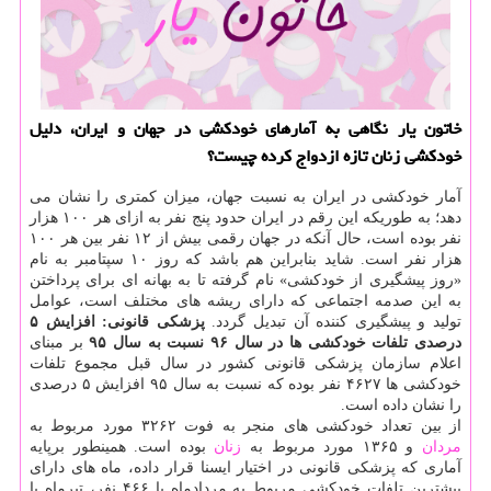
خاتون یار نگاهی به آمارهای خودكشی در جهان و ایران، دلیل
خودكشی زنان تازه ازدواج كرده چیست؟
آمار خودكشی در ایران به نسبت جهان، میزان كمتری را نشان می
دهد؛ به طوریكه این رقم در ایران حدود پنج نفر به ازای هر ۱۰۰ هزار
نفر بوده است، حال آنكه در جهان رقمی بیش از ۱۲ نفر بین هر ۱۰۰
هزار نفر است. شاید بنابراین هم باشد كه روز ۱۰ سپتامبر به نام
«روز پیشگیری از خودكشی» نام گرفته تا به بهانه ای برای پرداختن
به این صدمه اجتماعی كه دارای ریشه های مختلف است، عوامل
تولید و پیشگیری كننده آن تبدیل گردد.
پزشكی قانونی: افزایش ۵
درصدی تلفات خودكشی ها در سال ۹۶ نسبت به سال ۹۵
بر مبنای
اعلام سازمان پزشكی قانونی كشور در سال قبل مجموع تلفات
خودكشی ها ۴۶۲۷ نفر بوده كه نسبت به سال ۹۵ افزایش ۵ درصدی
را نشان داده است.
از بین تعداد خودكشی های منجر به فوت ۳۲۶۲ مورد مربوط به
مردان
و ۱۳۶۵ مورد مربوط به
زنان
بوده است. همینطور برپایه
آماری كه پزشكی قانونی در اختیار ایسنا قرار داده، ماه های دارای
بیشترین تلفات خودكشی مربوط به مردادماه با ۴۶۶ نفر، تیرماه با