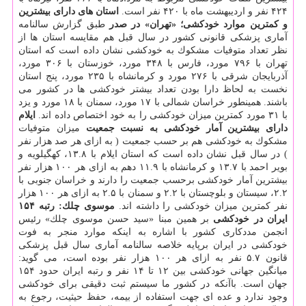
۴۲۴ نفر و اردیبهشت ماه با ۴۲۰ نفر است.
استان های دارای بیشترین
و كمترین موارد خودكشی؛ «تهران» در صدر
طبق گزارش سالنامه
آماری پزشكی قانونی كشور در سال قبل هم مقایسه استان ها از
نظر تعداد متوفیات مشكوك به خودكشی نشان داده است كه استان
تهران با ۷۹۶ مورد، فارس با ۳۴۸ مورد، خوزستان با ۳۰۶ مورد،
آذربایجان شرقی با ۲۷۶ مورد و كرمانشاه با ۲۳۵ مورد، پنج استان
نخست به لحاظ دارا بودن تعداد بیشتر خودكشی ها در كشور می
باشند. همینطور خراسان شمالی با ۱۷ مورد، سمنان با ۱۸ مورد و یزد
با ۳۱ مورد كمترین میزان خودكشی را به خود اختصاص داده اند.
ایلام
دارای بیشترین آمار خودكشی به نسبت جمعیت
میزان متوفیات
مشكوك به خودكشی هم بر حسب جمعیت ( به ازای هر صد هزار نفر
) در سال قبل نشان داده است كه استان ایلام با ۱۳.۸، كهگیلویه و
بویر احمد با ۱۳.۷ و كرمانشاه با ۱۱.۹ دهم به ازای هر ۱۰۰ هزار نفر
بیشترین آمار خودكشی برحسب جمعیت را دارند و خراسان جنوبی با
۲.۲، سیستان و بلوچستان با ۲.۲ و سمنان با ۲.۵ به ازای هر ۱۰۰ هزار
نفر كمترین میزان خودكشی را داشته اند.
موسوی چلك: رتبه ۱۵۴
ایران در خودكشی
بر همین مبنا «سید حسن موسوی چلك» رئیس
انجمن مددكاری كشور با اشاره به اینكه موارد منجر به فوت
خودكشی در ایران برپایه خلاصه سالنامه آماری سال قبل پزشكی
قانون ۵.۷ نفر به ازای هر ۱۰۰ هزار نفر بوده است، می گوید:
میانگین جهانی خودكشی بین ۱۲ تا ۱۴ نفر و رتبه ایران حدود ۱۵۴
جهان است. باآنكه در كشور ما سیستم ثبت دقیقی برای خودكشی
وجود ندارد و عده ای جهت استفاده از بیمه، حفظ حیثیت، رجوع به