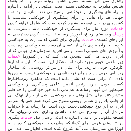
رفتاری مثل حل مساله، كنترل خشم، ارتباط موثر و... كم باشد،
شانس مبادرت به خودكشی بیشتر است. ملكوتی در ادامه با اشاره
به راه های پیشگیری از خودكشی توضیح می دهد: سازمان بهداشت
جهانی هم راه هایی را برای پیشگیری از خودكشی متناسب با
كشورهای در حال توسعه پیشنهاد كرده است كه شامل فراهم كردن
خدمات
مورد نیاز برای پیشگیری از خودكشی مانند دسترسی به
پزشك
و سیستم ارجاع، آموزش رسانه ها، سخت كردن دسترسی به
ابزارهای كشنده،
خدمات
پیگیری برای كسی كه مبادرت به خودكشی
كرده یا خانواده فردی یكی از اعضای آن دست به خودكشی زده است
و آموزش های عمومی است. او می افزاید: سازمان های جهانی كه از
ایران بازدید می كنند تصدیق می كنند كه در كشورما
خدمات
زیرساختی خوبی وجود دارد؛ اما مشكل این است كه این ساختارها
كاردكرد خوبی ندارند. برای مثال در مراكز روستایی كه ساختار
زیربنایی خوبی دارند میزان فوت ناشی از خودكشی نسبت به شهرها
بالای ۲۰ برابر است كه نشان داده است كه عملكرد زیرساختارها
كیفیت خوبی ندارد. رئیس انجمن علمی پیشگیری از خودكشی
همینطور می گوید: رسانه ها هم نمی دانند خبر خودكشی را چه طور
منتشر كنند. برای مثال وقتی خبر خودكشی ناشی از جریان نهنگ آبی
از جانب یك روان شناس روسی مطرح می گردد هنوز حتی یك نفر در
ایران به این نوع خودكشی دست نزده است اما رسانه ها با جزئیات
مراحل آن را توضیح می دهند.
داشتن بیماری اعصاب-روان، ننگ
نیست
ملكوتی در ادامه با اشاره به اینكه از سال قبل
خدمات
پیگیری
در ۴ استان غربی برای كسانیكه مبادرت به خودكشی كرده و به
اورژانس بیمارستان می آیند شروع شده است، اظهار می كند: این