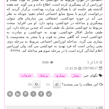
اورژانس از آن پیشگیری كرده است، اطلاع داده و می گوید: چند هفته
گذشته هم جلسه ای با همكاران وزارت بهداشت برگزار گردید كه
درخواست كردیم تا بسیج منابع اجتماعی انجام دهیم؛ چونكه به نظر
می آید در حوزه خودكشی، انشقاقی بین سازمان های متولی
پیشگیری و مداخله در خودكشی، وجود دارد. او می افزاید: مبحث
مربوط به خودكشی شامل یك طیف است كه چندین مرحله دارد. این
طیف شامل افكار خودكشی، تهدید به خودكشی، و مبادرت به
خودكشی است كه گاهی منجر به فوت و یا منجر به مصدومیت یا
بیماری می گردد. مداخله اورژانس اجتماعی مربوط به مرحله دوم،
یعنی زمانی است كه فرد تهدید به خودكشی می كند، ولی اورژانس
اعلام آمادگی كرده است تا در مرحله سوم هم مداخله كند. ۴۲۲۳۸
5.0
از 5
5048
1397/06/17
15:43:39
تگهای خبر:
بیمار
,
بیماری
,
پزشك
,
خدمات
این مطلب را می پسندید؟
(0)
(1)
X
تازه ترین مطالب مرتبط