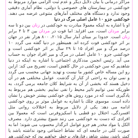
مراكز درمانی با بیان دلایل دیگر و عدم ثبت الزامی موارد مربوط به
خودكشی در بیمارستان های خصوصی یا دولتی، نظام آماری دقیقی
وجود ندارد و دستگاه های مختلف آمارهای متنوعی عرضه می دهند.
خودكشی جزو ۱۰ عامل اصلی مرگ در دنیا
او با اشاره به اینكه معمولا مبادرت به خودكشی در
زنان
بین دو تا سه
برابر
مردان
است، می افزاید: اما فوت در
مردان
بین ۳ تا ۴ برابر
زنان
است. حدودا بر مبنای آمار سال ۲۰۱۵، ۸۰۰ هزار نفر در جهان
بر اثر خودكشی فوت كرده اند. همینطور در دنیا گفته می گردد ۱۰
درصد مرگ و میر افراد ۱۵ تا ۲۹ سال بر اثر خودكشی است و
خودكشی جزو ۱۰ عامل اصلی در مرگ و میر افراد جوان به حساب
می آید. رئیس انجمن مددكاری اجتماعی با اشاره به اینكه در دنیا
شاهدیم كه سن خودكشی در حال كاهش است، تصریح می كند: ازاین
رو این مساله خاص كشور ما نیست و تهدید جهانی محسب می گردد
و نمی توان به راحتی از كنار آن گذشت. عوامل مختلفی هم در آن
دخیل هستد كه بخشی از آن به شرایط كلان جامعه برمی گردد، به
طوریكه نمی توانیم تاثیر محیط را نفی نماییم. بخشی هم مربوط به
یادگیری است كه در مورد روش های خودكشی بیشتر خویش را نشان
داده است. موسوی چلك با اشاره به عوامل موثر بر روی خودكشی
ادامه می دهد: یكی از دلایل مربوط به اختلالات روانی مثل
افسردگی، اختلال دو قطبی یا اسكیزوفرنی است كه معمولا بین
افرادی كه دست به خودكشی می زنند شیوع بیشتری دارد. مصرف
الكل یا مواد مخدر هم جزو عوامل اثرگذار محسوب می شوند؛ اما به
صورت كلی در جامعه ای كه نشاط اجتماعی وجود نداشته باشد یا
كمتر باشد، بیشتر شاهد رفتارهای پرخطر خواهیم بود كه خودكشی هم