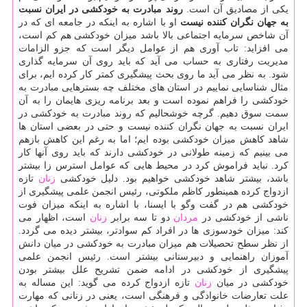
یكی از مصادیق آن است.
روند مبادرت به خودكشی در ایران نسبت
به جهان نگران كننده نیست
او با اشاره به اینكه در جامعه ای كه در
آن شاخص سرمایه اجتماعی بالا باشد میزان خودكشی هم كم است،
می افزاید: تاب آوری هم از عوامل دیگر است كه جزو الزامات
مدیریت رفتاری به حساب می آید كه باید روی آن سرمایه گذاری
شود. به نظر می آید ما روی بحث پیشگیری كمتر كار كرده ایم، برای
مثال شناسایی نماییم در استان های مختلف چه بسترهایی مبادرت به
خودكشی را فراهم نموده است و بعد برنامه ریزی هایمان را به آن
سمت سوق دهیم. گرچه خوشحالیم كه روند مبادرت به خودكشی در
ایران نسبت به جهان نگران كننده نیست و حتی در بعضی استان ها
شاهد كاهش میزان خودكشی بوده ایم؛ اما به رغم این كاهش بازهم
می بینیم كه زمینه طولانی در خودكشی دارند كه باید روی آنها كار
كرد. نباید فراموش كرد در محیط هایی كه عوامل استرس زا بیشتر
باشد، بیشتر شاهد خودكشی خواهیم بود. دلیل خودكشی
زنان
تازه
ازدواج كرده همینطور كاظم ملكوتی، رئیس انجمن علمی پیشگیری از
خودكشی هم در گفت وگو با ایسنا، با اشاره به اینكه میزان فوت
ناشی از خودكشی در
مردان
دو تا سه برابر
زنان
است، اظهار می
كند: میزان خودسوزی ها در افراد كم سوادتر، بیشتر دیده می گردد.
از نظر سطح تحصیلات هم میزان مبادرت به خودكشی در میان دانش
آموزان راهنمایی و دبیرستانی بیشتر است. رئیس انجمن علمی
پیشگیری از خودكشی در ادامه ضمن تشریح علل بیشتر بودن
خودكشی در میان
زنان
تازه ازدواج كرده می گوید: این مساله به
علت تعارضات خانوادگی و فرهنگی است، یعنی در زنانی كه مهارت