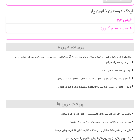
لینک دوستان خاتون یار
فیش حج
قیمت بیسیم کنوود
پربیننده ترین ها
ماهواره های فعال ایران نقش مؤثری در مدیریت آب، کشاورزی، محیط زیست و بحران های طبیعی
دارند به همراه فیلم
بهترین هدیه به فرزندم!
تکمیل زنجیره آموزش تا بازار شرط تحقق اشتغال پایدار زنان
دیدار معاون رئیس دولت با خانواده شهیده زهرا حداد عادل
پربحث ترین ها
تاکید بر اجرای حمایت های معیشتی از مادران و خردسالان
موانع اجرای قانون جوانی جمعیت باید برطرف شود
جای خالی شایسته سالاری از حذف شایستگان تا فرسایش جامعه
بلک ویو یکی از بهترین گوشیهای مقاوم را معرفی نمود