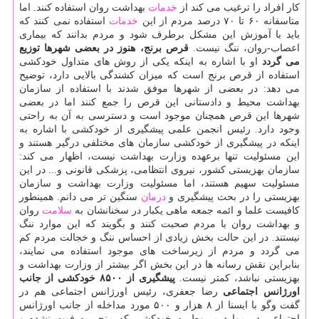
كار افراد را ترغیب می كند از
خدمات
بهداشت روان استفاده كنند. اما
متاسفانه ۶۰ تا ۷۰ درصد مردم از این
خدمات
استفاده نمی كنند كه
باید با آموزش این مشكل برطرف شود و مردم بدانند كه بیماری
اعصاب-روان، ننگ نیست.
قرص برنج، هنوز در بعضی شهرها توزیع
می گردد
او با اشاره به اینكه یكی از روش های متداول خودكشی
استفاده از قرص برنج است كه میزان كشندگی بالایی دارد، توضیح
می دهد: در بعضی از شهرها موفق شدند با استفاده از سازمان
بهداشت محیط و دادستانی این قرص را جمع كنند اما در بعضی
شهرها این قرص همچنان موجود است و دسترسی به آن به راحتی
وجود دارد. رئیس انجمن علمی پیشگیری از خودكشی با اشاره به
اینكه در پیشگیری از خودكشی سازمان های مختلفی درگیر هستند و
این مسئولیت تنها برعهده وزارت بهداشت نیست، اظهار می كند:
سازمان بهزیستی كشور، نیروی انتظامی، پزشكی قانونی و... در این
مسئولیت سهیم هستند، اما مسئولیت وزارت بهداشت و سازمان
بهزیستی را در بحث پیشگیری و
درمان
سنگین تر می دانم. همینطور
كافیست علما و ائمه جمعه ماهی یكبار در سخنانشان به
سلامت
روان
و بهداشت روان با مردم صحبت كنند و بگویند كه این موارد ننگ
نیستند. در این حالت بخش زیادی از احساس ننگ و خجالت مردم كم
می گردد و مردم از زیرساخت های موجود استفاده می نمایند،
بنابراین نقش رسانه ها در این بخش اگر بیشتر از وزارت بهداشت و
بهزیستی نباشد، كمتر نیست.
پیشگیری از ۸۵۰۰ خودكشی از جانب
اورژانس اجتماعی
رضا جعفری، رئیس اورژانس اجتماعی هم در
گفت وگو با ایسنا از ۸ هزار و ۵۰۰ مورد مداخله از جانب اورژانس
اجتماعی در موارد مربوط به خودكشی كه منجر به فوت نشده و