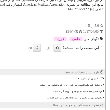
نتایج این مطالعه در نشریه American Medical Association انتشار یافته است.
علمی (6) ** 9259**1440
5.0
از 5
1397/04/05
13:09:05
تگهای خبر:
علمی
,
فرزند
این مطلب را می پسندید؟
(0)
(1)
تازه ترین مطالب مرتبط
آینده ایران، بر سکوی نخست
درخشش تیم ملی المپیاد جغرافیای ایران در رقابتهای بین المللی
قوه قضاییه به تخلفات وام ازدواج ورود کرده است
دختران این سرزمین، روایت ادامه دار پایداری و امیدند
نظرات بینندگان در مورد این مطلب