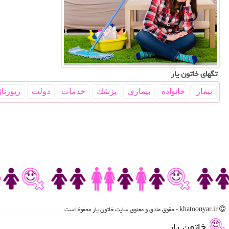
تگهای خاتون یار
بیمار
خانواده
بیماری
پزشك
خدمات
دولت
رپورتاژ
khatoonyar.ir - حقوق مادی و معنوی سایت خاتون یار محفوظ است
خاتون یار