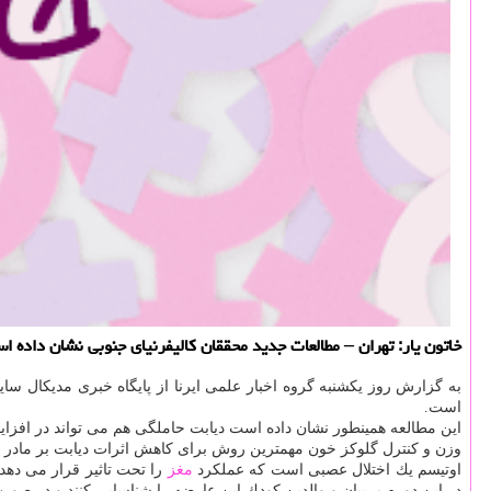
خاتون یار: تهران – مطالعات جدید محققان كالیفرنیای جنوبی نشان داده اس
به گزارش روز یكشنبه گروه اخبار علمی ایرنا از پایگاه خبری مدیكال س
است.
این مطالعه همینطور نشان داده است دیابت حاملگی هم می تواند در افزا
وزن و كنترل گلوكز خون مهمترین روش برای كاهش اثرات دیابت بر مادر 
اوتیسم یك اختلال عصبی است كه عملكرد
مغز
را تحت تاثیر قرار می دهد
در این دوره مربیان و والدین كودك این عارضه را شناسایی كنند و در صو