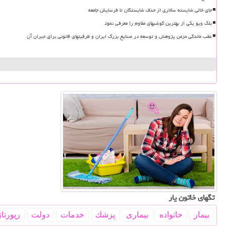
جای خالی شایسته سالاری از حذف شایستگان تا فرسایش جامعه
بلک ویو یکی از بهترین گوشیهای مقاوم را معرفی نمود
عقب ماندگی مزمن پژوهش و توسعه در صنایع بزرگ ایران و ظرفیتهای قانونی برای جبران آن
تگهای خاتون یار
بیمار
خانواده
بیماری
پزشك
خدمات
دولت
رپورتاژ