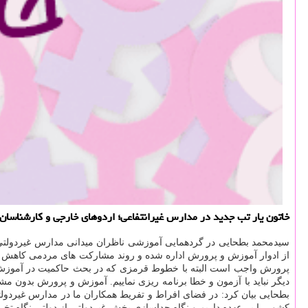
خاتون یار تب جدید در مدارس غیرانتفاعی؛ اردوهای خارجی و كارشناسا
سیدمحمد بطحایی در گردهمایی آموزشی ناظران میدانی مدارس غیردولتی
از ادوار آموزش و پرورش اداره شده و روند مشاركت های مردمی كاهش پ
دیگر نباید با آزمون و خطا برنامه ریزی نماییم. آموزش و پرورش بدون
بطحایی بیان كرد: در فضای افراط و تفریط همكاران ما در مدارس غیردول
كشور را بر عهده داریم و نگاه جداسازی بخش غیردولتی از دولتی نگاه 