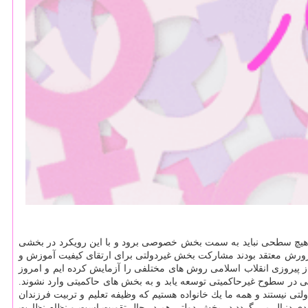
 هیچ سطحی نباید به سمت بخش خصوصی برود و با این رویكرد در بخشی
رورش معتقد بودند مشاركت بخش غیردولتی برای ارتقای كیفیت آموزش و
لبته با خطوط قرمزی كه در بحث حاكمیت در آموزش و پرورش وجود دارد. وزیر آموزش و پرورش اظهار داشت: پس از 40 سال از پیروزی انقلاب اسلامی روش های مختلفی را آزمایش كرده ایم و امروز
 در سطوح غیرحاكمیتی توسعه یابد و به بخش های حاكمیتی وارد نشوند.
تی نیستند و همه ما یك خانواده هستیم كه وظیفه تعلیم و تربیت فرزندان
جدی دنبال می گردد در بخش دولتی هم در حال تقویت است و نظام نظارت