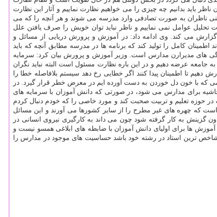
ظر باید بدانیم چه چیزی را می خواهیم نظارت نماییم و آثار این نظارت
 یعنی ناظران به صورت تصادفی وارد مدرسه می شوند و هر آنچه را كه می
رت تحلیل عوامل نمی نماییم و ناظر نباید توان خویش را صرف یافتن علل
 گزارش می كند. وی ادامه داد: در آموزش و پرورش دریایی از مسائل و
مینان كامل را تولید كند كه برنامه ها در مدرسه مطابق آنچه كه باید
تگی های مدیرارن مدارس است. وزیر آموزش و پرورش بیان كرد: سرمایه
جامعه عرضه دهیم و در این باره نظارت مسئول است البته نباید نگران
ش دهیم تا اطمینان پیدا كنند اگر خطایی رخ دهد سیستم بلافاصله خطا را
ی كه با خون دل خوردن به دست آورده ایم در معرض خطر قرار گیرد. در
حاشیه برای مدارس می شود، در صورتی كه دانش آموزان با سرمایه های
در حوزه تعلیم و تربیت صحبت كند و مورد خاصی را كه خودم دنبال كردم
ست كه چهره های غیر مطرح را از سایر كشورها می آورند و این مسائل
ن گزینش به كار گرفته شود چون می داند به كارگیری نیروی انسانی در
آموزش ها برای اولیای دانش آموزان با ضابطه های ابلاغی همسو نیست و
شاخص ترین استاد در رشته خود باشد حساسیت های موجود در مدارس را