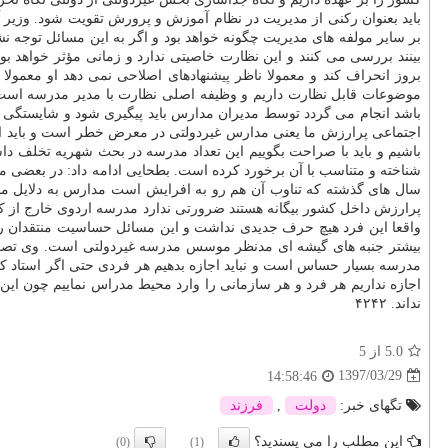
باید بعنوان ركنی از مدیریت در نظام آموزش و پرورش تقویت شود. وزیر آ
بر سایر مولفه های مدیریت چگونه خواهد بود و اگر به این مسائل توجه ن
بینند بررسی می كنند و این نظارت خاصیتی ندارد و زمانی مؤثر خواهد بو
بروز انحراف كند و معمولا ناظر پیشنهادهای اصلاحی نمی دهد او معمول
موضوعات قابل نظارت داریم و وظیفه اصلی نظارت با مدیر مدرسه است. مد
باشد انجام می گردد توسط مدیران مدارس باید پیگیری شود و شایستگی 
اجتماعی پرارزش ما یعنی مدارس غیردولتی در معرض خطر است و باید از 
باشیم و باید با صراحت بگوییم این تعداد مدرسه در بحث شهریه تخلف داشت
شناخته و متناسب با آن برخورد كرده است. بطحایی ادامه داد: در بعضی
سال های گذشته كه تناوب آن هم رو به افرایش است مدارس به دلایل مخ
پرارزش داخل كشور بیگانه هستند ضرورتی ندارد مدرسه اردوی خارج از كش
واقعا این فرد هیچ حرف جدیدی نداشت و این مسائل حساسیت منتقدان را
بیشتر جنبه های گیشه ای مدنظر موسس مدرسه غیردولتی است. وی تصریح ك
مدرسه بسیار حساس است و نباید اجازه بدهیم هر فردی حتی اگر استاد كا
اجازه نداریم هر فرد و هر سازمانی را وارد محیط مدراس نماییم چون
نداند. ۴۲۴۲
5.0
از 5
1397/03/29
14:58:46
تگهای خبر:
دولت
,
فرزند
این مطلب را می پسندید؟
(0)
(1)