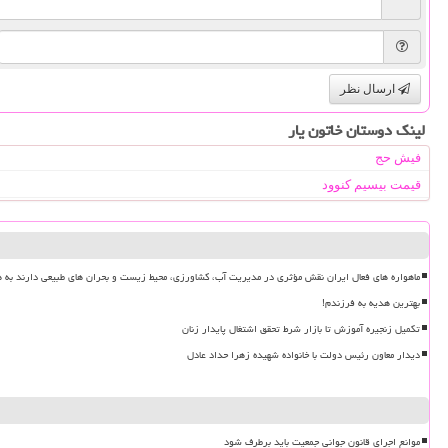
ارسال نظر
لینک دوستان خاتون یار
فیش حج
قیمت بیسیم کنوود
ماهواره های فعال ایران نقش مؤثری در مدیریت آب، کشاورزی، محیط زیست و بحران های طبیعی دارند به ه
بهترین هدیه به فرزندم!
تکمیل زنجیره آموزش تا بازار شرط تحقق اشتغال پایدار زنان
دیدار معاون رئیس دولت با خانواده شهیده زهرا حداد عادل
موانع اجرای قانون جوانی جمعیت باید برطرف شود