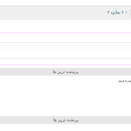
= ۲ بعلاوه ۳
پربیننده ترین ها
مراه فیلم
پربحث ترین ها