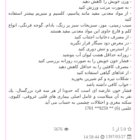
- وزن خویش را كاهش دهید
- به صورت مرتب ورزش كنید
- از مواد معدنی مفید مانند پتاسیم، كلسیم و منیزیم بیشتر استفاده
كنید
سیب زمینی، موز، سبزیجات سبز پر رنگ، بادام، گوجه فرنگی، انواع
كلم و قارچ حاوی این مواد معدنی مفید هستند
- از مصرف دخانیات اجتناب كنید
- در معرض دود سیگار قرار نگیرید
- از استرس و تنش دوری كنید
- روزانه حداقل هشت لیوان آب بنوشید
- فشار خون خویش را به صورت روزانه بررسی كنید
- مصرف كافئین را به حداقل كاهش دهید
- از غذاهای گیاهی استفاده كنید
- شكلات تیره و كم شیرین بخورید
- خواب كافی داشته باشد
فشار خون عارضه ای است كه حدودا از هر سه فرد بزرگسال، یك
نفر به آن مبتلاست و عامل اصلی بیماری های قلبی عروقی، كلیوی،
سكته مغزی و اختلالات چشمی به حساب می آید.
علمی (6) ** 9259** 1701
5.0
از 5
5676
1397/03/27
14:58:44