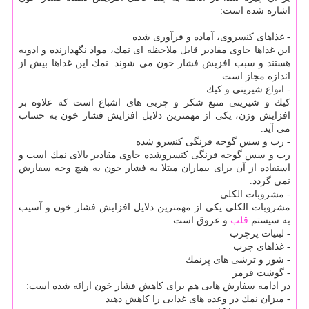
اشاره شده است:
- غذاهای كنسروی، آماده و فرآوری شده
این غذاها حاوی مقادیر قابل ملاحظه ای نمك، مواد نگهدارنده و ادویه
هستند و سبب افزیش فشار خون می شوند. نمك این غذاها بیش از
اندازه مجاز است.
- انواع شیرینی و كیك
كیك و شیرینی منبع شكر و چربی های اشباع است كه علاوه بر
افزایش وزن، یكی از مهمترین دلایل افزایش فشار خون به حساب
می آید.
- رب و سس گوجه فرنگی كنسرو شده
رب و سس گوجه فرنگی كنسروشده حاوی مقادیر بالای نمك است و
استفاده از آن برای بیماران مبتلا به فشار خون به هیچ وجه سفارش
نمی گردد.
- مشروبات الكلی
مشروبات الكلی یكی از مهمترین دلایل افزایش فشار خون و آسیب
به سیستم
قلب
و عروق است.
- لبنیات پرچرب
- غذاهای چرب
- شور و ترشی های پرنمك
- گوشت قرمز
در ادامه سفارش هایی هم برای كاهش فشار خون ارائه شده است:
- میزان نمك در وعده های غذایی را كاهش دهید