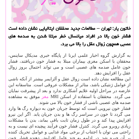
خاتون یار: تهران – مطالعات جدید محققان ایتالیایی نشان داده است
فشار خون بالا در افراد میانسال خطر مبتلا شدن به صدمه های
عصبی همچون زوال عقل را بالا می برد.
به گزارش گروه اخبار علمی ایرنا از پایگاه خبری مدیكال ساینس،
محققان با اسكن مغزی بیماران مبتلا به فشار خون دریافتند، فشار
خون عامل صدمه های عصبی است و می تواند احتمال بروز زوال
عقل را افزایش دهد.
این مطالعه نشان داده است زوال عقل و آلزایمر بیشتر از آنكه ناشی
از عوامل ژنتیكی باشد، متاثر از مشكلات عروقی است. متاسفانه این
عارضه در مراحل اولیه علایم آشكاری ندارد و بعد از پیشرفت نمایان
می گردد. محققان با استفاده از اسكن MRI
مغز
موفق به مشاهده
صدمه های عصبی ناشی از فشار خون بالا می شوند.
فشار خون نیرویی است كه توسط جریان خون به دیواره رگ ها وارد
می گردد تا خون در سراسر رگ ها و بدن جریان یابد. اگر این نیرو
افزایش پیدا كند و در طول زمان ثابت باقی بماند، بدن با مشكلات
زیادی روبرو می گردد. كنترل فشار خون فرآیند پیچیده ای نیست و به
راحتی می توان با اجتناب از برخی مواد غذایی و عوامل تحریك كننده
بر آن چیره شد. در ادامه به چند عامل افزایش دهنده فشار خون