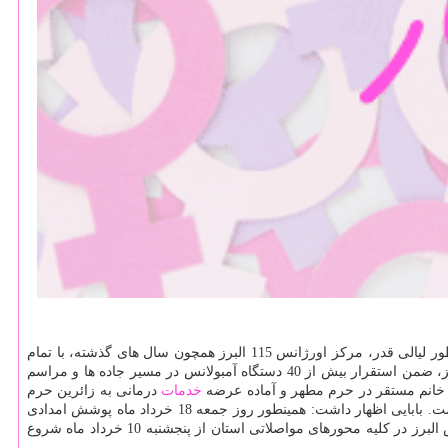
مهرداد بابایی اظهار داشت: با فرا رسیدن 14 خرداد و به منظور گرامیداشت سالروز ارتحال ملكوتی رهبر كبیر انقلاب، حضرت امام خمینی (ره) و همینطور لیالی قدر، مركز اورژانس 115 البرز همچون سال های گذشته، با تمام
توان و امكانات آماده خدمت به زائرین روزه دار حرم مطهر و هم شب زنده داران لیالی قدر است. او ادامه داد: لازم به ذكر است كه از جانب این مركز، ضمن استقرار بیش از 40 دستگاه آمبولانس در مسیر جاده ها و مراسم
خدمات
درمانی به زائرین حرم
مطهر هستند. رئیس مركز فوریت های پزشكی و اورژانس البرز اظهار داشت: محل استقرار تیم درمانی اورژانس البرز در پاركینگ غربی حرم مطهر است. بابایی اظهار داشت: همینطور روز جمعه 18 خرداد ماه پوشش امدادی
فریضه عبادی سیاسی نماز جمعه و راهپیمایی روز جهانی قدس در دستور كار این مركز قرار دارد. او ادامه داد: استقرار جاده ای آمبولانس های اورژانس البرز در كلیه محورهای مواصلاتی استان از پنجشنبه 10 خرداد ماه شروع