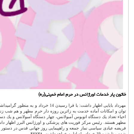
خاتون یار خدمات اورژانس در حرم امام خمینی(ره)
احیاء تعداد یك دستگاه اتوبوس آمبولانس، چهار دستگاه آمبولانس و یك دستگاه موتورلانس با آمادگی كامل 30 نیروی كارشناس فوریت
شده و تا شنبه 19 خرداد ماه ادامه خواهد داشت. ۴۲۲۳۸