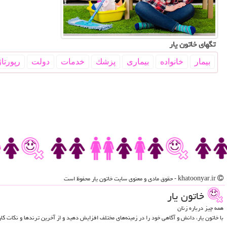
تگهای خاتون یار
بیمار
خانواده
بیماری
پزشك
خدمات
دولت
رپورتاژ
khatoonyar.ir - حقوق مادی و معنوی سایت خاتون یار محفوظ است
خاتون یار
همه چیز درباره زنان
با خاتون یار، دانش و آگاهی خود را در زمینه‌های مختلف افزایش دهید و از آخرین ترندها و نکات ک