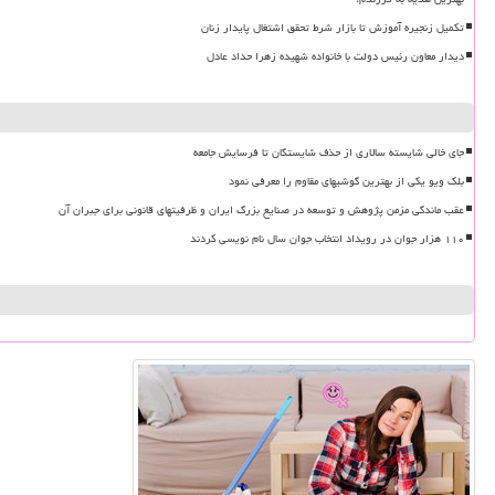
تکمیل زنجیره آموزش تا بازار شرط تحقق اشتغال پایدار زنان
دیدار معاون رئیس دولت با خانواده شهیده زهرا حداد عادل
جای خالی شایسته سالاری از حذف شایستگان تا فرسایش جامعه
بلک ویو یکی از بهترین گوشیهای مقاوم را معرفی نمود
عقب ماندگی مزمن پژوهش و توسعه در صنایع بزرگ ایران و ظرفیتهای قانونی برای جبران آن
۱۱۰ هزار جوان در رویداد انتخاب جوان سال نام نویسی کردند