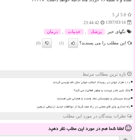
5.0
از 5
1397/03/14
23:44:42
تگهای خبر:
پزشك
,
خدمات
,
درمان
این مطلب را می پسندید؟
(0)
(1)
تازه ترین مطالب مرتبط
۱۱۰ هزار جوان در رویداد انتخاب جوان سال نام نویسی کردند
بانک شیر مادر چیست و چطور فعالیت می کند؟
مردم سیستان و بلوچستان نماد وحدت و همدلی ملی هستند
راه اندازی وای فای مجانی در راه نجف کربلا از توافقات جدید ارتباطی اربعین
نظرات بینندگان در مورد این مطلب
لطفا شما هم
در مورد این مطلب
نظر دهید