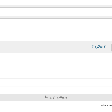
= ۴ بعلاوه ۳
پربیننده ترین ها
مراه فیلم