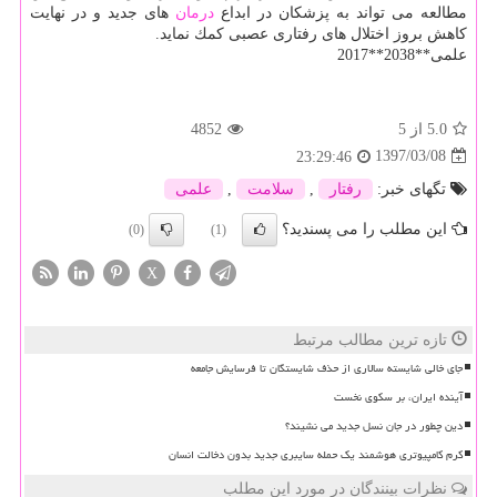
مطالعه می تواند به پزشكان در ابداع
درمان
های جدید و در نهایت
كاهش بروز اختلال های رفتاری عصبی كمك نماید.
علمی**2038**2017
5.0
از 5
4852
1397/03/08
23:29:46
تگهای خبر:
رفتار
,
سلامت
,
علمی
این مطلب را می پسندید؟
(0)
(1)
X
تازه ترین مطالب مرتبط
جای خالی شایسته سالاری از حذف شایستگان تا فرسایش جامعه
آینده ایران، بر سکوی نخست
دین چطور در جان نسل جدید می نشیند؟
کرم کامپیوتری هوشمند یک حمله سایبری جدید بدون دخالت انسان
نظرات بینندگان در مورد این مطلب