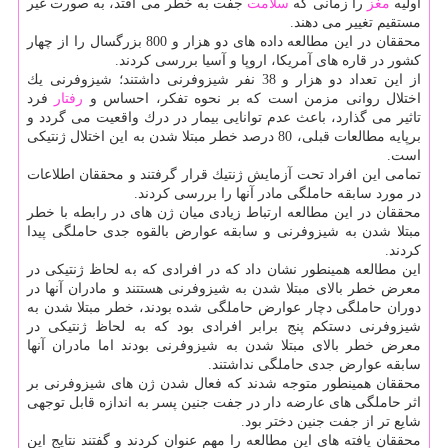
اولیه
مغز
را زمانی كه
سلامت
جفت به خطر می افتد، به صورت غیر
مستقیم تغییر می دهند.
محققان در این مطالعه داده های دو هزار و 800 بزرگسال را از چهار
كشور در قاره های آمریكا، اروپا و آسیا بررسی كردند.
از این تعداد دو هزار و 38 نفر شیزوفرنی داشتند؛ شیزوفرنی یك
اختلال روانی مزمن است كه بر نحوه تفكر، احساس و
رفتار
فرد
تاثیر می گذارد، باعث عدم توانایی بیمار در درك واقعیت می گردد و
برپایه مطالعات قبلی، 80 درصد خطر مبتلا شدن به این اختلال ژنتیكی
است.
تمامی این افراد تحت آزمایش ژنتیك قرار گرفتند و محققان اطلاعات
در مورد سابقه حاملگی مادر آنها را بررسی كردند.
محققان در این مطالعه ارتباط زیادی میان ژن های در رابطه با خطر
مبتلا شدن به شیزوفرنی و سابقه عوارض بالقوه جدی حاملگی پیدا
كردند.
این مطالعه همینطور نشان داد كه در افرادی كه به لحاظ ژنتیكی در
معرض خطر بالای مبتلا شدن به شیزوفرنی هستتند و مادران آنها در
دوران حاملگی دچار عوارض حاملگی شده بودند، خطر مبتلا شدن به
شیزوفرنی دستكم پنج برابر افرادی بود كه به لحاظ ژنتیكی در
معرض خطر بالای مبتلا شدن به شیزوفرنی بودند اما مادران آنها
سابقه عوارض جدی حاملگی نداشتند.
محققان همینطور متوجه شدند كه فعال شدن ژن های شیزوفرنی بر
اثر حاملگی های عارضه دار در جفت جنین پسر به اندازه قابل توجهی
شایع تر از جفت جنین دختر بود.
محققان یافته های این مطالعه را مهم عنوان كردند و گفتند نتایج این