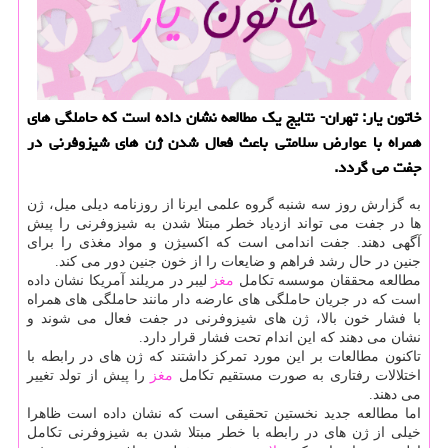
خاتون یار: تهران- نتایج یك مطالعه نشان داده است كه حاملگی های
همراه با عوارض سلامتی باعث فعال شدن ژن های شیزوفرنی در
جفت می گردد.
به گزارش روز سه شنبه گروه علمی ایرنا از روزنامه دیلی میل، ژن
ها در جفت می تواند ازدیاد خطر مبتلا شدن به شیزوفرنی را پیش
آگهی دهند. جفت اندامی است كه اكسیژن و مواد مغذی را برای
جنین در حال رشد فراهم و ضایعات را از خون جنین دور می كند.
مطالعه محققان موسسه تكامل
مغز
لیبر در مریلند آمریكا نشان داده
است كه در جریان حاملگی های عارضه دار مانند حاملگی های همراه
با فشار خون بالا، ژن های شیزوفرنی در جفت فعال می شوند و
نشان می دهند كه این اندام تحت فشار قرار دارد.
تاكنون مطالعات بر این مورد تمركز داشتند كه ژن های در رابطه با
اختلالات رفتاری به صورت مستقیم تكامل
مغز
را پیش از تولد تغییر
می دهند.
اما مطالعه جدید نخستین تحقیقی است كه نشان داده است ظاهرا
خیلی از ژن های در رابطه با خطر مبتلا شدن به شیزوفرنی تكامل