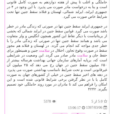
حاملگی و اغلب تا پیش از هفته دوازدهم به صورت كامل قانونی
است و بنا به درخواست مادر صورت می پذیرد. با این وجود در ۴ در
جمهوری ایرلند، ایرلند شمالی، لهستان و فنلاند سقط جنین تنها تحت
شرایط خاص صورت می گیرد.
در جمهوری ایرلند سقط جنین تنها در صورتی كه زندگی مادر در خطر
باشد صورت می گیرد. قوانین سقط جنین در ایرلند شمالی كه بخشی
از بریتانیاست با دیگر نقاط این كشور همچون انگلیس و ولز متفاوت
می باشد و همانند سقط جنین تنها در صورتی كه زندگی مادر را با
خطر جدی مواجه كند انجام می گردد. در لهستان و فنلاند هم مجوز
سقط در صورت وقوع تجاوز، اختلال در
سلامت
جنین و همینطور برای
حفظ جان و
سلامت
مادر صادر می گردد. این وضعیت در شرایطی
است كه، برپایه آمارهای سازمان جهانی بهداشت هرساله بیشتر از
۶۵۰ میلیون سقط جنین در جهان رخ می دهد كه ۲۵ میلیون آن
غیرقانونی است و تحت شرایط نامناسب بهداشتی صورت می پذیرد.
در دهه های اخیر سقط جنین در خیلی از كشورهای جهان به صورت
كامل یا با در نظر گرفتن برخی شرایط قانونی شده است و این
امكان را فراهم می كند تا مادران در مورد روند حاملگی خود تصمیم
بگیرند. ۴۲۴۲
5.0
از 5
5378
1397/03/06
13:06:17