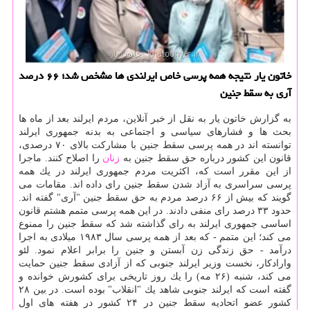
خاتون یار نتیجه همه پرسی خاص ایرلندی ها مشخص شد؛ ۶۶ درصد
آری به سقط جنین
به گزارش خاتون یار به نقل از خبر آنلاین، مردم ایرلند بعد از ماه ها
بحث ها و فشارهای سیاسی و اجتماعی به بدنه جمهوری ایرلند
توانسته اند در همه پرسی سقط جنین با مشاركت بالای ۷۰ درصدی،
قانون این كشور درباره حق سقط جنین به
زنان
را اصلاح كنند. ماجرا
از این مقرر است كه، اكثریت مردم جمهوری ایرلند در یك همه
پرسی سراسری به آزاد شدن سقط جنین رای داده اند. مقامات می
گویند كه بیش از ۶۶ درصد مردم به حق سقط جنین "آری" گفته اند.
حدود ۳۳ درصد رای منفی دادند. در این همه پرسی متمم هشتم قانون
اساسی جمهوری ایرلند به رای گذاشته شد كه سقط جنین را ممنوع
می كند؛ این متمم - كه بعد از همه پرسی سال ۱۹۸۳ میلادی به اجرا
درآمد - حق زندگی زن آبستن و جنین را برابر اعلام نمود. لئو
وارادكار، نخست وزیر ایرلند جنوبی كه از آزادی سقط جنین حمایت
می كند، شنبه (۲۶ مه) را یك روز تاریخی برای كشورش خوانده و
گفته است كه ایرلند جنوبی شاهد یك "انقلاب" بوده است. در بین ۲۸
كشور عضو اتحادیه سقط جنین در ۲۴ كشور در هفته های اول