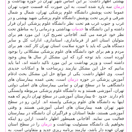
بهشتی اظهار داشت: بر این اساس شهر تهران در حوزه بهداشت و
درمان
سه پاره شده است، به این صورت كه قسمت جنوب تهران
عموما تحت پوشش دانشگاه علوم پزشكی تهران، شمال و شمال
شرقی و غربی تحت پوشش دانشگاه علوم پزشكی شهید بهشتی و در
غرب و جنوب غرب هم تحت نظر دانشگاه علوم پزشكی ایران قرار
داشته و این دانشگاه ها
خدمات
بهداشتی و درمانی را به مناطق تحت
نظر خود عرضه می كنند. آقاجانی تصریح كرد: این مورد هم برای
متولیان استان اعم از فرمانداری، استانداری، ادارات كل و سایر
دستگاه هایی كه باید با حوزه سلامت استان تهران كار كنند، هم برای
مردم و هم برای خود دانشگاه های علوم پزشكی مشكلاتی را بوجود
آورده است. باید توجه كرد كه این مشكل از سال ها پیش وجود
داشته است و وزیر بهداشت بر این مورد تاكید داشته اند، اما باید
بدانیم كه حل این مشكل نیازمند زیرساخت ها و امكانات جدیدی
است. وی اظهار داشت: یكی از موانع حل این مشكل بحث ادغام
آموزش پزشكی در حوزه
درمان
است، یعنی عمده بیمارستان های
دانشگاهی ما در سطح تهران و تمامی بیمارستان های اصلی دولتی
تهران، آموزشی هستند و به دانشگاه علوم پزشكی مربوطه وابستگی
تام دارند. حدود ۵۰ بیمارستان آموزشی در سطح تهران داریم كه همه
اینها به دانشگاه های علوم پزشكی وابسته اند. ازاین رو در سطح
شهر تهران همه بیمارستان های اصلی آموزشی هستند و وقتی
آموزشی هستند، طبعا استادان و فراگیران آن دانشگاه در بیمارستان
فعالیت می نمایند. آقاجانی همینطور اظهار داشت: ازاین رو اینكه
بخواهیم یك دانشگاه مسئولیت بهداشت و
درمان
را در سطح استان
تهران عهده دار باشد، نیازمند برنامه ریزی جدید و متفاوتی است. به