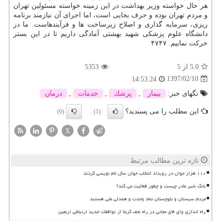
هر حال خواسته وزیر بهداشت در این زمینه خواسته مسئولین تهران
و مردم تهران بوده و حرف بجایی است، اما اجرای آن نیازمند برنامه
ریزی، سرمایه گذاری و اصلاح زیرساخت ها و فرآیندهاست. ما در
دانشگاه علوم پزشكی شهید بهشتی آمادگی داریم تا در این بستر
حركت نماییم. ۴۷۴۷
5.0
از 5
5353
1397/02/10
14:53:24
تگهای خبر:
بیمار
,
پزشك
,
خدمات
,
درمان
این مطلب را می پسندید؟
(0)
(1)
X
تازه ترین مطالب مرتبط
۱۱۰ هزار جوان در رویداد انتخاب جوان سال نام نویسی کردند
بانک شیر مادر چیست و چطور فعالیت می کند؟
مردم سیستان و بلوچستان نماد وحدت و همدلی ملی هستند
راه اندازی وای فای مجانی در راه نجف کربلا از توافقات جدید ارتباطی اربعین