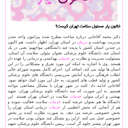
خاتون یار مسئول سلامت تهران كیست؟
دكتر محمد آقاجانی درباره مباحث مطرح شده پیرامون واحد شدن
مدیریت بهداشت و
درمان
در استان تهران، اظهار داشت: هم اكنون
در چندین استان كشور با پدیده چند دانشگاهی مواجهیم؛ یعنی در یك
استان چند دانشگاه علوم پزشكی بعنوان متولی سلامت آن استان،
مسئولیت مدیریت و نظارت بر
خدمات
بهداشتی و درمانی را عهده دار
هستند. وی با اشاره به اینكه این مورد تفرق و مشكلاتی را در این
استان ها تولید می كند، اضافه كرد: اجرای كامل مصوبه شورای عالی
انقلاب فرهنگی درباره آمایش سرزمینی دانشگاه های علوم پزشكی
كشور و تولید قطب های كشوری، به حل این مورد كمك خواهد نمود.
آقاجانی ادامه داد: البته در شهر تهران با مشكل مضاعفی مواجه
هستیم. به این صورت كه سه دانشگاه علوم پزشكی تهران، شهید
بهشتی و ایران متولی
خدمات
سلامت در استان تهران هستند. این
دانشگاه ها هم بعنوان عرضه كننده
خدمات
سلامت فعالیت نموده و
هم از آنجایی كه بخش اعظمی از
خدمات
درمانی استان تهران را
بخش خصوصی عرضه می دهد، به صورت نظارت كننده بر بخش
خصوصی عمل می كنند. ازاین رو مشكل چند متولی بودن سلامت در
شهر تهران بیشتر جلوه گر است. رییس دانشگاه علوم پزشكی شهید