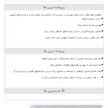
پربیننده ترین ها
ماهواره های فعال ایران نقش مؤثری در مدیریت آب، کشاورزی، محیط زیست و بحران های طبیعی
دارند به همراه فیلم
بهترین هدیه به فرزندم!
تکمیل زنجیره آموزش تا بازار شرط تحقق اشتغال پایدار زنان
دیدار معاون رئیس دولت با خانواده شهیده زهرا حداد عادل
پربحث ترین ها
جای خالی شایسته سالاری از حذف شایستگان تا فرسایش جامعه
بلک ویو یکی از بهترین گوشیهای مقاوم را معرفی نمود
عقب ماندگی مزمن پژوهش و توسعه در صنایع بزرگ ایران و ظرفیتهای قانونی برای جبران آن
۱۱۰ هزار جوان در رویداد انتخاب جوان سال نام نویسی کردند
جدیدترین ها