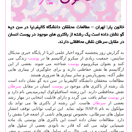
خاتون یار: تهران – مطالعات محققان دانشگاه كالیفرنیا در سن دیه
گو نشان داده است یك رشته از باكتری های موجود در پوست انسان
در مقابل سرطان نقش محافظتی دارند.
به گزارش روز پنجشنبه گروه اخبار علمی ایرنا از پایگاه خبری مدیكال
ساینس، جمعیت زیادی از میكرو ارگانیسم ها در
پوست
زندگی می
كنند و بعنوان میكروبیوم
پوست
شناخته می شوند. بعضی از این
ارگانیسم ها نقش حفاظتی دارند و برای جلوگیری از بیماری هایی
نظیر آكنه، پسوریازیس و سایر بیماری ها ضروری هستند.
مطالعات محققان دانشگاه كالیفرنیا در سن دیه گو نشان داده است
یك رشته از باكتری های موجود در
پوست
انسان در مقابل
سرطان
نقش محافظتی دارند. این رشته استافیلوكوك اپیدرمیدیس نام دارد و
در
پوست
سالم یافت می گردد و دارای قابلیت انتخابی در مهار رشد
بعضی از
سرطان
هاست. این رشته از باكتری ها می تواند یك
مولكول به نام 6-HAP تولید نماید. این تركیب توانایی توقف انتشار
سلول های سرطانی، بخصوص تومورهای ناشی از اشعه فرا بنفش را
دارد. مطالعات نشان داده است این باكتری های پوستی یك ماده
شیمیایی تولید می كند كه قادر به نابودی بعضی از سلول های
سرطانی است و در عین حال برای سلول های عادی سمی و مضر