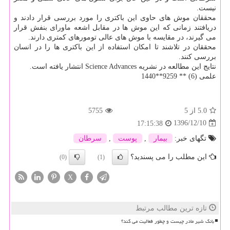
نیست.
محققان موش های حاوی این باكتری را مورد بررسی قرار دادند و
دریافتند زمانی كه این موش ها در مقابل اشعه ماورای بنفش قرار
می گیرند، در مقایسه با موش های عالی تومورهای كمتری دارند.
محققان در تلاشند تا امكان استفاده از این باكتری ها را در انسان
بررسی كنند.
نتایج این مطالعه در نشریه Science Advances انتشار یافته است.
علمی (6) ** 9259**1440
5.0
از 5
5755
1396/12/10
17:15:38
تگهای خبر:
بیمار
,
پوست
,
سرطان
این مطلب را می پسندید؟
(0)
(1)
X
تازه ترین مطالب مرتبط
بانک شیر مادر چیست و چطور فعالیت می کند؟