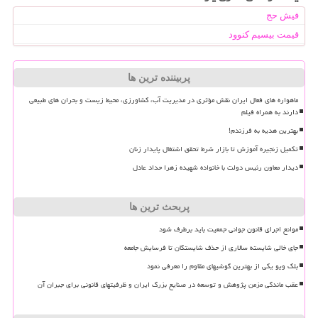
فیش حج
قیمت بیسیم کنوود
پربیننده ترین ها
ماهواره های فعال ایران نقش مؤثری در مدیریت آب، کشاورزی، محیط زیست و بحران های طبیعی
دارند به همراه فیلم
بهترین هدیه به فرزندم!
تکمیل زنجیره آموزش تا بازار شرط تحقق اشتغال پایدار زنان
دیدار معاون رئیس دولت با خانواده شهیده زهرا حداد عادل
پربحث ترین ها
موانع اجرای قانون جوانی جمعیت باید برطرف شود
جای خالی شایسته سالاری از حذف شایستگان تا فرسایش جامعه
بلک ویو یکی از بهترین گوشیهای مقاوم را معرفی نمود
عقب ماندگی مزمن پژوهش و توسعه در صنایع بزرگ ایران و ظرفیتهای قانونی برای جبران آن