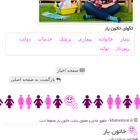
تگهای خاتون یار
بیمار
خانواده
بیماری
پزشك
خدمات
دولت
رپورتاژ
تولید
صفحه اخبار
بازگشت به صفحه اصلی
khatoonyar.ir - حقوق مادی و معنوی سایت خاتون یار محفوظ است
خاتون یار
همه چیز درباره زنان