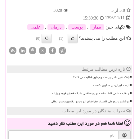
5.0
از 5
5020
1396/11/11
15:39:30
تگهای خبر:
بیمار
,
پوست
,
درمان
,
علمی
این مطلب را می پسندید؟
(0)
(1)
X
تازه ترین مطالب مرتبط
بانک شیر مادر چیست و چطور فعالیت می کند؟
آینده ایران، بر سکوی نخست
۷ فایده علمی اثبات شده برای سلامتی با یک فنجان قهوه روزانه
درخشش تیم ملی المپیاد جغرافیای ایران در رقابتهای بین المللی
نظرات بینندگان در مورد این مطلب
لطفا شما هم
در مورد این مطلب
نظر دهید