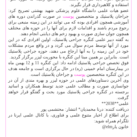
استفاده و كلاهبرداری قرار نگیرند.
عضو هیات علمی دانشگاه علوم پزشكی شهید بهشتی تصریح كرد:
جراحان پلاستیك و متخصصین
پوست
در صورت گذراندن دوره های
آموزشی همچون افرادی بوده كه می توانند در این زمینه منبعی برای
رجوع مردم باشند و اقدامات لازم برای آنها را در حوزه های مختلف
همچون جوان سازی صورت و بهبود زخم های دیابتی انجام دهند.
به گفته دبیر علمی كنگره جراحی پلاستیك، اولین افرادی كه در این
مورد از آنها توسط مردم سوال می گردد و در واقع مردم مشكلات
خود در این زمینه را به آنها ارجاع می دهند، حوزه جراحی پلاستیك
است. بنابراین بر همین مبنا این كنگره با محوریت لیزر برگزار گردید.
فوق تخصص جراحی پلاستیك ادامه داد: این كنگره 11 و 12 بهمن ماه
در بیمارستان امام خمینی (ره) در حال برگزاری است و جامعه هدف
در این كنگره متخصصین
پوست
و جراحان پلاستیك است.
وی آخرین دستاوردهای علمی در حوزه لیزر و بهره مندی از آن در
جوانسازی صورت و مطالب علمی جدید توسط همكاران و اساتید
برجسته در كنگره جراحی پلاستیك مورد بحث و گفتگو قرار خواهد
گرفت.
علمی**2038**
دریافت كننده: درنا محمدیان* انتشار: محتشمی پور
برای اطلاع از اخبار متنوع علمی و فناوری، با كانال علمی ایرنا در
تلگرام همراه شوید:
خاتون یارelm@