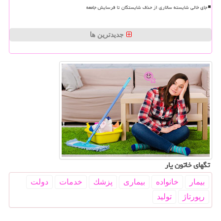
جای خالی شایسته سالاری از حذف شایستگان تا فرسایش جامعه
جدیدترین ها
تگهای خاتون یار
بیمار
خانواده
بیماری
پزشك
خدمات
دولت
رپورتاژ
تولید