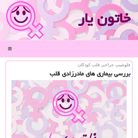
خاتون یار
منو
فلوشیپ جراحی قلب كودكان:
بررسی بیماری های مادرزادی قلب