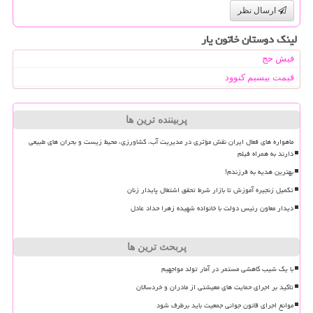
ارسال نظر
لینک دوستان خاتون یار
فیش حج
قیمت بیسیم کنوود
پربیننده ترین ها
ماهواره های فعال ایران نقش مؤثری در مدیریت آب، کشاورزی، محیط زیست و بحران های طبیعی
دارند به همراه فیلم
بهترین هدیه به فرزندم!
تکمیل زنجیره آموزش تا بازار شرط تحقق اشتغال پایدار زنان
دیدار معاون رئیس دولت با خانواده شهیده زهرا حداد عادل
پربحث ترین ها
با یک شیب کاهشی مستمر در آمار تولد مواجهیم
تاکید بر اجرای حمایت های معیشتی از مادران و خردسالان
موانع اجرای قانون جوانی جمعیت باید برطرف شود