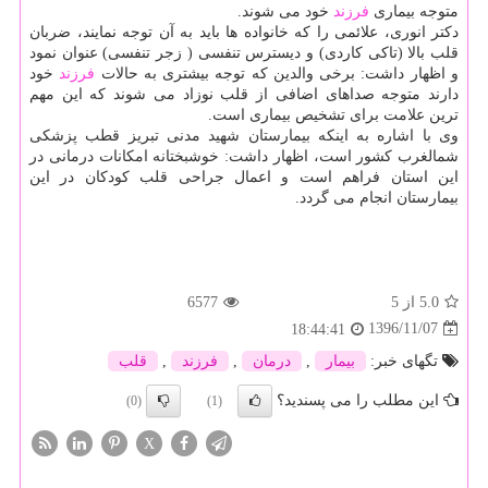
متوجه بیماری
فرزند
خود می شوند.
دكتر انوری، علائمی را كه خانواده ها باید به آن توجه نمایند، ضربان
قلب بالا (تاكی كاردی) و دیسترس تنفسی ( زجر تنفسی) عنوان نمود
و اظهار داشت: برخی والدین كه توجه بیشتری به حالات
فرزند
خود
دارند متوجه صداهای اضافی از قلب نوزاد می شوند كه این مهم
ترین علامت برای تشخیص بیماری است.
وی با اشاره به اینكه بیمارستان شهید مدنی تبریز قطب پزشكی
شمالغرب كشور است، اظهار داشت: خوشبختانه امكانات درمانی در
این استان فراهم است و اعمال جراحی قلب كودكان در این
بیمارستان انجام می گردد.
5.0
از 5
6577
1396/11/07
18:44:41
تگهای خبر:
بیمار
,
درمان
,
فرزند
,
قلب
این مطلب را می پسندید؟
(0)
(1)
X