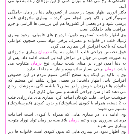
حاملگی ها رخ می دهد و میزان كمی از این نوزادان زنده به دنیا می
آیند.
دكتر انوری اظهار نمود: در بعضی از كشورهای دنیا در زمان حاملگی
سونوگرافی و اكو جنین انجام می گردد تا بیماری مادرزادی قلب
برسی شود و در بعضی از كشورها هم این بررسی ها الزامی و جزو
مراقبت های حاملگی است.
وی اظهار داشت: 'سندروم داون'، ازدواج های فامیلی، وجود بیماری
ژنتیك قلب در خانواده و مصرف برخی مواد سمی همچون عواملی
است كه باعث افزایش این بیماری می گردد.
فوق تخصص جراحی قلب با اشاره به اینكه
درمان
بیماری مادرزادی
به صورت جنینی در جهان در مراحل ابتدایی است، ادامه داد: پس از
به دنیا آمدن نوزاد بر مبنای شدت بیماری نوع
درمان
متفاوت می
باشد،
درمان
برخی بسیار ساده بوده و نیاز به مداخله ندارد.
وی با تاكید بر اینكه باید سطح آگاهی عموم مردم در این خصوص
افزایش یابد، اظهار داشت: در بعضی موارد شاهد این هستیم كه
خانواده ها فرزندان خویش را در سنین 3 یا 4 سالگی به پزشك ارجاع
می دهند كه از سن جراحی گذشته و نمی توان كاری كرد.
فلوشیپ جراحی قلب كودكان اضافه كرد: بیماری های مادرزادی قلب
به 2 دسته، همراه با كبودی (سیانوتیك) و بدون كبودی (غیرسیانوتیك)
تقسیم می شوند.
وی ادامه داد: در بیماری هایی كه همراه با كبودی است اقدامات
درمانی ضروری بوده و تیم
درمان
بلافاصله در زمان تولد نوزاد متوجه
بیماری می شوند.
وی اظهار نمود: در بیماری هایی كه بدون كبودی است خانواده ها دیر