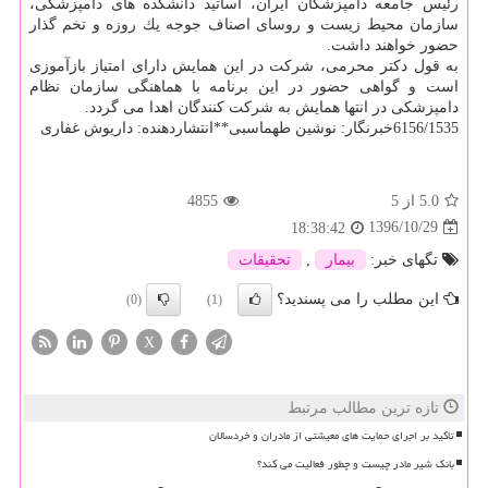
رئیس جامعه دامپزشكان ایران، اساتید دانشكده های دامپزشكی،
سازمان محیط زیست و روسای اصناف جوجه یك روزه و تخم گذار
حضور خواهند داشت.
به قول دكتر محرمی، شركت در این همایش دارای امتیاز بازآموزی
است و گواهی حضور در این برنامه با هماهنگی سازمان نظام
دامپزشكی در انتها همایش به شركت كنندگان اهدا می گردد.
6156/1535خبرنگار: نوشین طهماسبی**انتشاردهنده: داریوش غفاری
5.0
از 5
4855
1396/10/29
18:38:42
تگهای خبر:
بیمار
,
تحقیقات
این مطلب را می پسندید؟
(0)
(1)
X
تازه ترین مطالب مرتبط
تاکید بر اجرای حمایت های معیشتی از مادران و خردسالان
بانک شیر مادر چیست و چطور فعالیت می کند؟