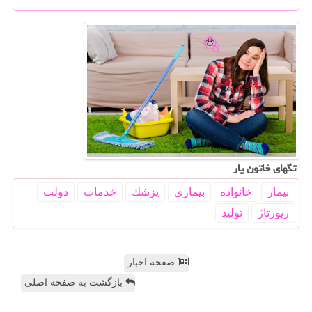
تگهای خاتون یار
بیمار
خانواده
بیماری
پزشك
خدمات
دولت
رپورتاژ
تولید
صفحه اخبار
بازگشت به صفحه اصلی