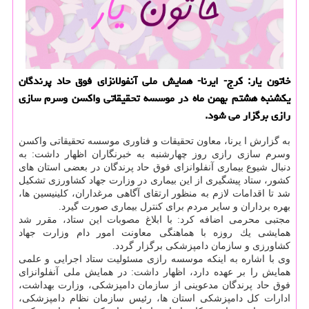
خاتون یار: كرج- ایرنا- همایش ملی آنفولانزای فوق حاد پرندگان
یكشنبه هشتم بهمن ماه در موسسه تحقیقاتی واكسن وسرم سازی
رازی برگزار می شود.
به گزارش ا یرنا، معاون تحقیقات و فناوری موسسه تحقیقاتی واكسن
وسرم سازی رازی روز چهارشنبه به خبرنگاران اظهار داشت: به
دنبال شیوع بیماری آنفلوانزای فوق حاد پرندگان در بعضی استان های
كشور، ستاد پیشگیری از این بیماری در وزارت جهاد كشاورزی تشكیل
شد تا اقدامات لازم به منظور ارتقای آگاهی مرغداران، كلینیسین ها،
بهره برداران و سایر مردم برای كنترل بیماری صورت گیرد.
مجتبی محرمی اضافه كرد: با ابلاغ مصوبات این ستاد، مقرر شد
همایشی یك روزه با هماهنگی معاونت امور دام وزارت جهاد
كشاورزی و سازمان دامپزشكی برگزار گردد.
وی با اشاره به اینكه موسسه رازی مسئولیت ستاد اجرایی و علمی
همایش را بر عهده دارد، اظهار داشت: در همایش ملی آنفلوانزای
فوق حاد پرندگان مدعوینی از سازمان دامپزشكی، وزارت بهداشت،
ادارات كل دامپزشكی استان ها، رئیس سازمان نظام دامپزشكی،