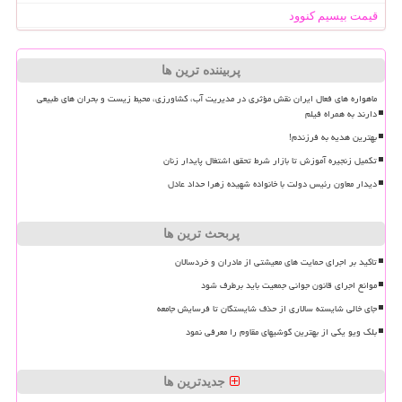
قیمت بیسیم کنوود
پربیننده ترین ها
ماهواره های فعال ایران نقش مؤثری در مدیریت آب، کشاورزی، محیط زیست و بحران های طبیعی
دارند به همراه فیلم
بهترین هدیه به فرزندم!
تکمیل زنجیره آموزش تا بازار شرط تحقق اشتغال پایدار زنان
دیدار معاون رئیس دولت با خانواده شهیده زهرا حداد عادل
پربحث ترین ها
تاکید بر اجرای حمایت های معیشتی از مادران و خردسالان
موانع اجرای قانون جوانی جمعیت باید برطرف شود
جای خالی شایسته سالاری از حذف شایستگان تا فرسایش جامعه
بلک ویو یکی از بهترین گوشیهای مقاوم را معرفی نمود
جدیدترین ها