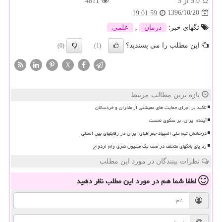
5.0
از 5
4811
1396/10/20
19:01:59
تگهای خبر:
درمان
,
علمی
این مطلب را می پسندید؟
(0)
(1)
X
تازه ترین مطالب مرتبط
تاکید بر اجرای حمایت های معیشتی از مادران و خردسالان
آینده ایران، بر سکوی نخست
درخشش تیم ملی المپیاد جغرافیای ایران در رقابتهای بین المللی
رد پای بانکهای متخلف در صف یک میلیون نفری وام ازدواج
نظرات بینندگان در مورد این مطلب
لطفا شما هم
در مورد این مطلب
نظر دهید