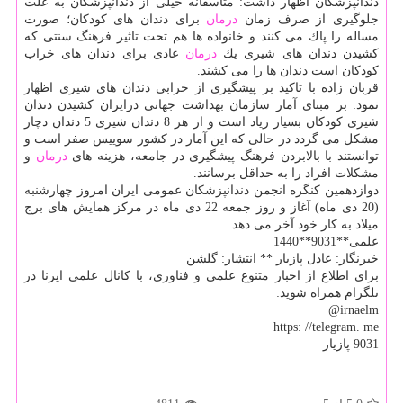
دندانپزشكان اظهار داشت: متاسفانه خیلی از دندانپزشكان به علت
جلوگیری از صرف زمان
درمان
برای دندان های كودكان؛ صورت
مساله را پاك می كنند و خانواده ها هم تحت تاثیر فرهنگ سنتی كه
كشیدن دندان های شیری یك
درمان
عادی برای دندان های خراب
كودكان است دندان ها را می كشند.
قربان زاده با تاكید بر پیشگیری از خرابی دندان های شیری اظهار
نمود: بر مبنای آمار سازمان بهداشت جهانی درایران كشیدن دندان
شیری كودكان بسیار زیاد است و از هر 8 دندان شیری 5 دندان دچار
مشكل می گردد در حالی كه این آمار در كشور سوییس صفر است و
توانستند با بالابردن فرهنگ پیشگیری در جامعه، هزینه های
درمان
و
مشكلات افراد را به حداقل برسانند.
دوازدهمین كنگره انجمن دندانپزشكان عمومی ایران امروز چهارشنبه
(20 دی ماه) آغاز و روز جمعه 22 دی ماه در مركز همایش های برج
میلاد به كار خود آخر می دهد.
علمی**9031**1440
خبرنگار: عادل پازیار ** انتشار: گلشن
برای اطلاع از اخبار متنوع علمی و فناوری، با كانال علمی ایرنا در
تلگرام همراه شوید:
irnaelm@
https: //telegram. me
9031 پازیار