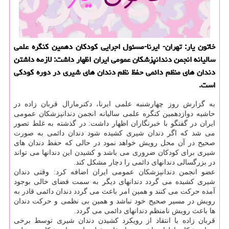
خاتون یار: تهران- ایرنا-مسئول اجرایی كودكان دهمین كنگره علمی
سالیانه انجمن دندانپزشكان عمومی ایران اظهار داشت: لازمه داشتن
دندان های منظم دائمی حفظ نظم دندان های شیری در دوره كودكی
است.
به گزارش روز چهارشنبه علمی ایرنا، دكترمارال قربان زاده در
حاشیه دوازدهمین كنگره علمی سالیانه انجمن دندانپزشكان عمومی
ایران در گفتگو با خبرنگاران اظهار داشت: در گذشته به غلط تصور
می شد كه اگر دندان شیری كشیده شود دندان دائمی به صورت
صحیح در آن محل رویش خواهد نمود در حالی كه حفظ دندان های
شیری برای كودكان ضروری می باشد و كشیدن این دندانها می تواند
در بزرگسالی دندانهای دائمی را دچار مشكل كند.
عضو انجمن دندانپزشكان عمومی ایران اضافه كرد: وقتی دندان
شیری كشیده می گردد دندانهای دیگر به سمت فضای خالی بوجود
آمده حركت می كنند و همین امر باعث می گردد دندان دائمی قادر به
رویش در مسیر صحیح خود نباشد و همین بی نظمی و حركت دندان
ها باعث رویش نامنظم دندانهای دائمی می گردد.
قربان زاده با انتقاد از رویكرد كشیدن دندان شیری توسط برخی