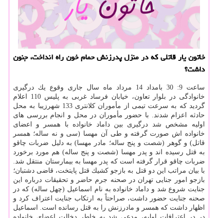
خاتون یار قاتلی كه در منزل پدرزنش حمام خون راه انداخت، جنون
داشت؟
ساعت 9: 30 بامداد 14 مرداد ماه سال جاری وقوع یك درگیری
خانوادگی در بلوار تعاون، خیابان فرساد غربی به پلیس 110 اعلام
گردید كه به سرعت تیمی از مأموران كلانتری 133 شهرزیبا به محل
حادثه اعزام شدند. با حضور مأموران در محل و انجام بررسی های
اولیه مشخص شد درگیری بین داماد خانواده با همسر و اعضای
خانواده اش صورت گرفته و طی آن مهسا (سی و نه ساله؛ همسر
قاتل) و گوهر (شصت و پنج ساله؛ مادر مهسا) به دلیل ضربات چاقو
به قتل رسیده اند و پدر مهسا (شصت و پنج ساله) هم مورد برخورد
ضربات چاقو قرار گرفته است كه پدر مهسا به بیمارستان منتقل شد.
با بیان مراتب این دو قتل به بازجو كشیك قتل پایتخت، قاضی دشتبان؛
بازجو امور جنایی تهران در صحنه جرم حاضر و تحقیقات درباره این
جنایت شروع شد و داماد خانواده به نام اسماعیل (چهل ساله) كه در
صحنه جنایت حضور داشت، صراحتاً به ارتكاب جنایت اعتراف كرد و
اظهار داشت كه همسر و مادرزنش را به قتل رسانده است. اسماعیل
در در اعترافات اولیه، مدعی شد به خاطر دخالت اعضای خانواده