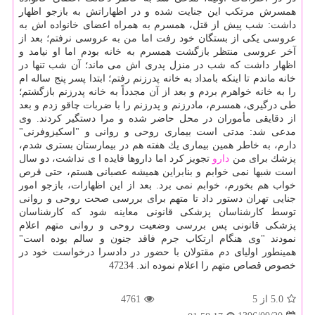
همسرش مرتكب این جنایت شده و در اظهاراتش به بازجو اظهار
داشت: شب پیش از قتل، همسرم به همراه اعضای خانواده اش به
عروسی یكی از بستگان خود رفت اما من به عروسی نرفتم؛ بعد از
آخر عروسی منتظر بازگشت همسرم به خانه بودم اما او نیامد و
اظهار داشت كه شب در منزل پدری اش می ماند؛ آن شب تنها در
خانه ماندم تا اینكه بامداد به خانه پدرزنم رفتم؛ ابتدا پسر پنج ساله ام
را به خانه خواهرم بردم و بعد از آن مجدداً به خانه پدرزنم بازگشتم؛
طی درگیری، همسرم، مادرزنم و پدرزنم را با ضربات چاقو زدم و بعد
از دقایقی مأموران در محل حاضر شده و مرا دستگیر كردند. وی
مدعی شد: مدتی است بیماری روحی و روانی و "اسكیزوفرنی"
دارم، به خاطر همین بیماری یك هفته هم در بیمارستان بستری شدم،
پزشك برای من
دارو
تجویز كرد اما داروها فایده ا ی نداشت، دو سال
است شبها نمی خوابم و بنابراین همیشه عصبانی هستم، حتی قرص
خواب هم بخورم، خوابم نمی برد. بعد از این اظهارات، بازجو امور
جنایی تهران دستور داد تا متهم برای بررسی صحت روحی و روانی
توسط كارشناسان پزشكی قانونی معاینه شود كه كارشناسان
پزشكی قانونی پس بررسی وضعیت روحی و روانی متهم اعلام
نمودند "وی هنگام ارتكاب جرم فاقد جنون و سالم بوده است"
همینطور اولیای دم مقتولان با حضور در دادسرا درخواست خود در
خصوص قصاص متهم را اعلام نموده اند. 47234
5.0
از 5
4761