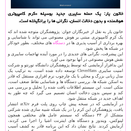
خاتون یار: یک حمله سایبری جدید بوسیله «کرم کامپیوتری
هوشمند» و بدون دخالت انسان، نگرانی ها را برانگیخته است.
خاتون یار به نقل از خبرنگاران جوان: پژوهشگران متوجه شده اند که
یک کرم کامپیوتری مبتنی بر هوش مصنوعی می تواند با شناسایی و
بهره برداری از آسیب پذیری ها در
دستگاه
های مختلف، بطور خودکار
در شبکه ها پخش شود.
این پیشرفت، نگرانی های جدیدی را در مورد آینده تهاجمات سایبری و
نقش هوش مصنوعی در آنها بوجود می آورد.
این بدافزار آزمایشی که توسط پژوهشگران دانشگاه تورنتو و شرکت
امنیت سایبری CleverHans توسعه داده شده است، به ترکیب یک
مدل زبانی بزرگ و محلی با یک چارچوب نرم افزاری مستقل که قادر
به اسکن شبکه ها، بررسی دستگاه ها و شناسایی نقاط ضعف است،
متکی است. این سیستم اطلاعات یافت شده را تحلیل و بررسی می
کند و سپس بدون دخالت انسان تصمیم می گیرد که چه طور به
اهداف جدید در شبکه منتقل شود.
در آزمایشی که در نسخه پیش چاپ روی پلت فرم arXiv انتشار
یافت، پژوهشگران این کرم را در یک شبکه شبیه سازی شده شرکتی
متشکل از ۳۳ دستگاه که سیستم عامل های مختلفی همچون
لینوکس، ویندوز و دستگاه های اینترنت اشیا را اجرا می کردند،
آزمایش کردند. نتایج نشان داد که این برنامه قادر به کشف آسیب