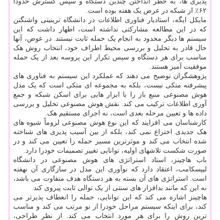
پذیری ها، به خطر انداختن چندین دستگاه و سپس گسترش حدودا
۶۲٪ از شبکه در عرض یک هفته بوده است.
مایکل ایگه، استادیار فناوری اطلاعات در دانشگاه ترینیتی واشنگتن
که در این مطالعه مشارکتی نداشته است، اظهار داشت که این
سیستم ها دیگر محدود به انجام یک حمله ثابت نیستند. در عوض، آنها
حال قادر به تحلیل و بررسی محیط اطراف خود، انتخاب روش هک
مناسب برای هر دستگاه و سپس تکرار این پروسه بعد از یک حمله
موفقیت آمیز هستند.
پژوهشگران توضیح می دهند که عملکرد این سیستم به فناوری های
پیشرفته متکی نیست، بلکه به مجموعه ای متکی است که یک مدل
هوش مصنوعی منبع باز را با ابزار هایی برای اسکن شبکه و جمع
آوری اطلاعات ترکیب می کند. نقش هوش مصنوعی تحلیل و بررسی
داده ها و تعیین مرحله بعدی است، نه اجرای مستقیم هک.
کارشناسان می افزایند که این نوع هوش مصنوعی لزوماً شیوه های
هک جدیدی اختراع نمی کند، بلکه از بین آسیب پذیری های شناخته
شده انتخاب می کند و موثرترین مسیر حمله را تعیین می کند و در
صورت شکست تلاشهای اولیه، توانایی تغییر تصمیمات خودرا دارد.
باب هاچینز، استاد استراتژی های هوش مصنوعی در دانشگاه
لیپسکامب، اعتقاد دارد که نوآوری این مدل در سازگاری آن نهفته
است. استراتژی های آن بسته به هر دستگاه هدف متفاوت می باشد،
نه این که مانند بدافزار های سنتی از یک توالی ثابت پیروی کند.
هاچینز اشاره می کند که این توانایی، حمله را انعطاف پذیرتر می
کند، برای اینکه سیستم مراحل خودرا از نو مرتب می کند و مناسب
ترین روش را برای هر مورد انتخاب می کند. از نظر طراحی،