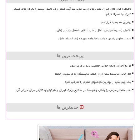
ماهواره های فعال ایران نقش مؤثری در مدیریت آب، کشاورزی، محیط زیست و بحران های طبیعی
دارند به همراه فیلم
بهترین هدیه به فرزندم!
تکمیل زنجیره آموزش تا بازار شرط تحقق اشتغال پایدار زنان
دیدار معاون رئیس دولت با خانواده شهیده زهرا حداد عادل
پربحث ترین ها
موانع اجرای قانون جوانی جمعیت باید برطرف شود
جای خالی شایسته سالاری از حذف شایستگان تا فرسایش جامعه
بلک ویو یکی از بهترین گوشیهای مقاوم را معرفی نمود
عقب ماندگی مزمن پژوهش و توسعه در صنایع بزرگ ایران و ظرفیتهای قانونی برای جبران آن
جدیدترین ها