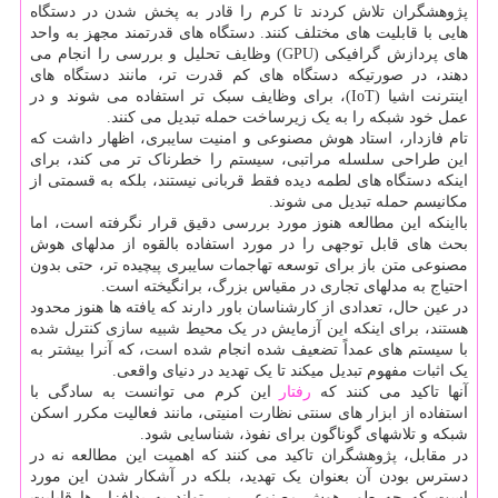
پژوهشگران تلاش کردند تا کرم را قادر به پخش شدن در دستگاه
هایی با قابلیت های مختلف کنند. دستگاه های قدرتمند مجهز به واحد
های پردازش گرافیکی (GPU) وظایف تحلیل و بررسی را انجام می
دهند، در صورتیکه دستگاه های کم قدرت تر، مانند دستگاه های
اینترنت اشیا (IoT)، برای وظایف سبک تر استفاده می شوند و در
عمل خود شبکه را به یک زیرساخت حمله تبدیل می کنند.
تام فازدار، استاد هوش مصنوعی و امنیت سایبری، اظهار داشت که
این طراحی سلسله مراتبی، سیستم را خطرناک تر می کند، برای
اینکه دستگاه های لطمه دیده فقط قربانی نیستند، بلکه به قسمتی از
مکانیسم حمله تبدیل می شوند.
بااینکه این مطالعه هنوز مورد بررسی دقیق قرار نگرفته است، اما
بحث های قابل توجهی را در مورد استفاده بالقوه از مدلهای هوش
مصنوعی متن باز برای توسعه تهاجمات سایبری پیچیده تر، حتی بدون
احتیاج به مدلهای تجاری در مقیاس بزرگ، برانگیخته است.
در عین حال، تعدادی از کارشناسان باور دارند که یافته ها هنوز محدود
هستند، برای اینکه این آزمایش در یک محیط شبیه سازی کنترل شده
با سیستم های عمداً تضعیف شده انجام شده است، که آنرا بیشتر به
یک اثبات مفهوم تبدیل میکند تا یک تهدید در دنیای واقعی.
آنها تاکید می کنند که
رفتار
این کرم می توانست به سادگی با
استفاده از ابزار های سنتی نظارت امنیتی، مانند فعالیت مکرر اسکن
شبکه و تلاشهای گوناگون برای نفوذ، شناسایی شود.
در مقابل، پژوهشگران تاکید می کنند که اهمیت این مطالعه نه در
دسترس بودن آن بعنوان یک تهدید، بلکه در آشکار شدن این مورد
است که چه طور هوش مصنوعی می تواند به بدافزار ها قابلیت