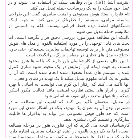
اینترنت اشیا (IoT)، برای وظایف سبک تر استفاده می شوند و در
عمل خود شبکه را به یک زیرساخت حمله تبدیل می کنند.
تام فازدار، استاد هوش مصنوعی و امنیت سایبری، گفت: این طراحی
سلسله مراتبی، سیستم را خطرناک تر می کند، به جهت اینکه
دستگاههای لطمه دیده فقط قربانی نیستند، بلکه به قسمتی از
مکانیسم حمله تبدیل می شوند.
بااینکه این مطالعه هنوز مورد بررسی دقیق قرار نگرفته است، اما
بحث های قابل توجهی را در مورد استفاده بالقوه از مدل های هوش
مصنوعی متن باز برای توسعه تهاجمات سایبری پیچیده تر، حتی بدون
احتیاج به مدل های تجاری در مقیاس بزرگ، برانگیخته است.
با این حال، بعضی از کارشناسان باور دارند که یافته ها هنوز محدود
هستند، به جهت اینکه این آزمایش در یک محیط شبیه سازی کنترل
شده با سیستم های عمداً تضعیف شده انجام شده است، که آن را
بیشتر به یک اثبات مفهوم تبدیل میکند تا یک تهدید در دنیای واقعی.
آنها تأکید می کنند که رفتار این کرم می توانست به آسانی با بهره
گیری از ابزار های سنتی نظارت امنیتی، مانند فعالیت مکرر اسکن
شبکه و تلاشهای متعدد برای نفوذ، شناسایی شود.
در مقابل، محققان تأکید می کنند که اهمیت این مطالعه نه در
دسترس بودن آن به عنوان یک تهدید، بلکه در آشکار شدن این مورد
است که چه طور هوش مصنوعی می تواند به بدافزار ها قابلیت
سازگاری و تصمیم گیری بیشتری بدهد.
کارشناسان نتیجه می گیرند که این فناوری هنوز در مرحله مطالعه
است، اما به یک روند بالقوه در آینده تهاجمات سایبری اشاره دارد،
جایی که نرم افزار ها خودمختارتر و کمتر به مداخله مستقیم انسان