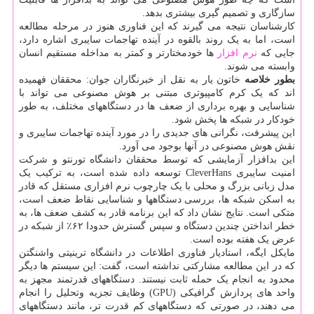
سازگاری و تصمیم گیری بیشتری بدهد.
کارشناسان نتیجه می گیرند که این فناوری هنوز در مرحله مطالعه
است، اما به یک روند بالقوه در آینده تهاجمات سایبری اشاره دارد،
جایی که
نرم افزار
ها خودمختارتر و کمتر به مداخله مستقیم انسان
وابسته می شوند.
بطور خلاصه
خاتون یار به نقل از خبرنگاران جوان: محققان فهمیده
اند که یک کرم کامپیوتری مبتنی بر هوش مصنوعی می تواند با
شناسایی و بهره برداری از ضعف ها در دستگاههای مختلف، به طور
خودکار در شبکه ها پخش شود.
این پیشرفت، نگرانی های جدیدی را در مورد آینده تهاجمات سایبری و
نقش هوش مصنوعی در آنها بوجود می آورد.
این بدافزار آزمایشی که توسط محققان دانشگاه تورنتو و شرکت
امنیت سایبری CleverHans توسعه داده شده است، به ترکیب یک
مدل زبانی بزرگ و محلی با یک چارچوب نرم افزاری مستقل که قادر
به اسکن شبکه ها، بررسی دستگاهها و شناسایی نقاط ضعف است،
متکی است. نتایج نشان داد که این برنامه قادر به کشف ضعف ها، به
خطر انداختن چندین دستگاه و سپس گسترش حدودا ۶۲٪ از شبکه در
عرض یک هفته بوده است.
مایکل ایگه، استادیار فناوری اطلاعات در دانشگاه ترینیتی واشنگتن
که در این مطالعه مشارکتی نداشته است، گفت: این سیستم ها دیگر
محدود به انجام یک حمله ثابت نیستند. دستگاههای قدرتمند مجهز به
واحد های پردازش گرافیکی (GPU) وظایف تجزیه وتحلیل را انجام
می دهند، در صورتی که دستگاههای کم قدرت تر، مانند دستگاههای