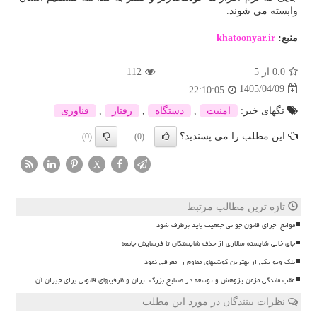
وابسته می شوند.
منبع:
khatoonyar.ir
0.0
از 5
112
1405/04/09
22:10:05
تگهای خبر:
امنیت
,
دستگاه
,
رفتار
,
فناوری
این مطلب را می پسندید؟
(0)
(0)
X
تازه ترین مطالب مرتبط
موانع اجرای قانون جوانی جمعیت باید برطرف شود
جای خالی شایسته سالاری از حذف شایستگان تا فرسایش جامعه
بلک ویو یکی از بهترین گوشیهای مقاوم را معرفی نمود
عقب ماندگی مزمن پژوهش و توسعه در صنایع بزرگ ایران و ظرفیتهای قانونی برای جبران آن
نظرات بینندگان در مورد این مطلب