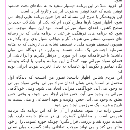
شود.
او افزود: مثلا در این برنامه «بسیار سخیف» به نمادهای تخت جمشید
توهین شده که عملا توهین به هویت ایرانی و تاریخ ایران است.
این پژوهشگر با طرح این مساله که چرا چنین برنامه هایی ایجاد می
شود، اظهار نمود: بارها مطرح کرده ام که یکی از اشکالات جدی در
سطح کشور، فقدان سواد میراثی است. نبود این سواد موجب می
شود که برنامه های فرهنگی، فراغتی یا برنامه هایی که در رسانه
های عمومی منتشر می شوند، آثار و عواقب بسیار بدی برجا بگذارند،
همچون تضعیف هویت ملی یا تضعیف نشانه های تاریخی که به مثابه
سرمایه اجتماعی یک ملت هستند. بنابراین، دو دیدگاه می توان
داشت؛ یا غیرعامدانه بودن این مورد را درنظر بگیریم و آنرا ناشی از
فقدان سواد میراثیِ تهیه کنندگان این برنامه بدانیم، یا اینکه بدبینانه
نگاه نماییم و بگوییم آنها عامدانه به دنبال تخریب هویت ایرانی بوده
اند.
این مردم شناس اظهار داشت: تصور من اینست که دیدگاه اول
محتمل تر است؛ یعنی همان فقدان سواد میراثی. وقتی سواد میراثی
به وجود می آید، خودآگاهی میراثی ایجاد می شود. وقتی خودآگاهی
میراثی به وجود می آید، حس تعلق ایجاد می شود، و وقتی حس
تعلق به وجود می آید، حس اولویت و تعهد اجتماعی و ملی نسبت به
تاریخ و هویت یک سرزمین ایجاد می شود.
حسن زاده بیان نمود: معتقدم از آن جا که این برنامه یک برنامه
عمومی است و مخاطبان گسترده ای در سطح جامعه دارد، باید
بشدت مورد نقد و بررسی قرار بگیرد؛ چونکه حوزه عمومی را از خود
متأثر می کند و می تواند موجب اتفاقاتی مانند گسست میان نسلی