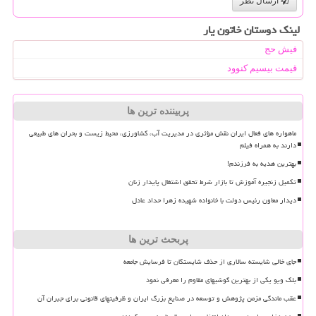
ارسال نظر
لینک دوستان خاتون یار
فیش حج
قیمت بیسیم کنوود
پربیننده ترین ها
ماهواره های فعال ایران نقش مؤثری در مدیریت آب، کشاورزی، محیط زیست و بحران های طبیعی
دارند به همراه فیلم
بهترین هدیه به فرزندم!
تکمیل زنجیره آموزش تا بازار شرط تحقق اشتغال پایدار زنان
دیدار معاون رئیس دولت با خانواده شهیده زهرا حداد عادل
پربحث ترین ها
جای خالی شایسته سالاری از حذف شایستگان تا فرسایش جامعه
بلک ویو یکی از بهترین گوشیهای مقاوم را معرفی نمود
عقب ماندگی مزمن پژوهش و توسعه در صنایع بزرگ ایران و ظرفیتهای قانونی برای جبران آن