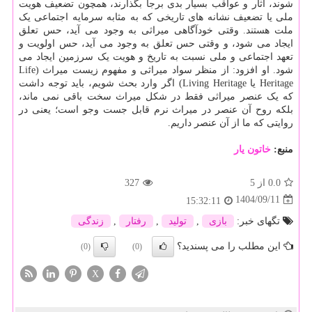
شوند، آثار و عواقب بسیار بدی برجا بگذارند، همچون تضعیف هویت
ملی یا تضعیف نشانه های تاریخی که به مثابه سرمایه اجتماعی یک
ملت هستند. وقتی خودآگاهی میراثی به وجود می آید، حس تعلق
ایجاد می شود، و وقتی حس تعلق به وجود می آید، حس اولویت و
تعهد اجتماعی و ملی نسبت به تاریخ و هویت یک سرزمین ایجاد می
شود. او افزود: از منظر سواد میراثی و مفهوم زیست میراث (Life
Heritage یا Living Heritage) اگر وارد بحث شویم، باید توجه داشت
که یک عنصر میراثی فقط در شکل میراث سخت باقی نمی ماند،
بلکه روح آن عنصر در میراث نرم قابل جست وجو است؛ یعنی در
روایتی که ما از آن عنصر داریم.
منبع:
خاتون یار
0.0
از 5
327
1404/09/11
15:32:11
تگهای خبر:
بازی
,
تولید
,
رفتار
,
زندگی
این مطلب را می پسندید؟
(0)
(0)
X