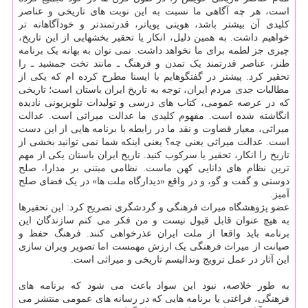
است، هر چه آگاهی ما نسبت به این نوبت های تاریخی و عناصر
کلیدی آن بیشتر باشد، هویتی پویاتر، قدرتمندتر و خودآگاهانه تر
خواهیم داشت. به همین دلیل، انکار یا تحقیر بخشهایی از این تاریخ،
چیزی جز لطمه برای ما نخواهد داشت. نمی توان به بهانه یک برنامه
طنز، عناصر قدرتمند یک تمدن و فرهنگ ـ مانند تخت جمشید ـ را
تحقیر کرد. پیشتر در گفتگوهایم با ایسنا مطرح کرده ام که یکی از
مطالبات جدی مردم ایران، توجه به تاریخ ایران باستان است؛ تاریخی
که در عرصه عمومی، کتاب های درسی و تولیدات تلویزیونی نادیده
انگاشته شده است. مفهوم کلیدی ما عدالت میراثی است. عدالت
میراثی، معیار قضاوت و نقد ما در رابطه با برنامه هایی از این دست
است. عدالت میراثی یعنی چه؟ یعنی اینکه شما نمی توانید بخشی از
تاریخ را انکار، تحقیر یا سرکوب کنید. تاریخ ایران باستان یکی از مهم
ترین نظام های دانایی کهن ماست. نظامی مبتنی بر مدارا، صلح
دوستی و گفت و گو، و در واقع «دیدارگاه ملت ها» در یک فضای صلح
آمیز.
عضو پژوهشگاه میراث فرهنگی و گردشگری تصریح کرد: این تحقیرها
به هیچ عنوان قابل قبول نیست و من فکر می کنم سازندگان این
برنامه باید واقعا از ملت ایران عذرخواهی کنند. فرهنگ حفظ و
صیانت از میراث فرهنگی یک ارزش مهمست اما تصویر ویران سازی
این آثار در عمل ترویج وندالیسم تاریخی و میراثی است.
به طور خلاصه، نبود این سواد باعث می شود که برنامه های
فرهنگی، فراغتی یا برنامه هایی که در رسانه های عمومی منتشر می