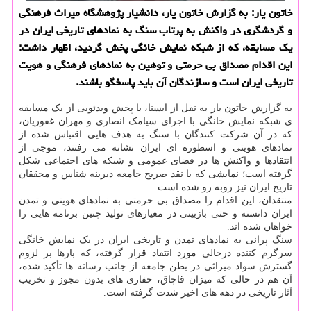
خاتون یار: به گزارش خاتون یار، دانشیار پژوهشگاه میراث فرهنگی
و گردشگری در واکنش به پرتاب سنگ به نمادهای تاریخی ایران در
یک مسابقه، که از شبکه نمایش خانگی پخش گردید، اظهار داشت:
این اقدام مصداق بی حرمتی و توهین به نمادهای فرهنگی و هویت
تاریخی ایران است و سازندگان آن باید پاسخگو باشند.
به گزارش خاتون یار به نقل از ایسنا، با پخش ویدئویی از یک مسابقه
ی شبکه نمایش خانگی با اجرای سیامک انصاری و مهران غفوریان،
که در آن شرکت کنندگان با سنگ به هدف هایی اقتباس شده از
نمادهای هویتی و اسطوره ای ایران نشانه می رفتند، موجی از
انتقادها و واکنش ها در فضای عمومی و شبکه های اجتماعی شکل
گرفته است؛ نمایشی که با نقد صریح جامعه دیرینه شناس و محققان
تاریخ ایران نیز روبه رو شده است.
منتقدان، این اقدام را مصداق بی حرمتی به نمادهای هویتی و تمدن
ایران دانسته و حتی بازبینی در معیارهای تولید چنین برنامه هایی را
خواهان شده اند.
سنگ پرانی به نمادهای تمدن و تاریخی ایران در یک نمایش خانگی
سرگرم کننده درحالی مورد انتقاد قرار گرفته، که بارها بر لزوم
گسترش سواد میراثی در بطن جامعه از جانب رسانه ها تأکید شده،
آن هم در حالی که میزان قاچاق، حفاری های بدون مجوز و تخریب
آثار تاریخی در دهه های اخیر شدت گرفته است.