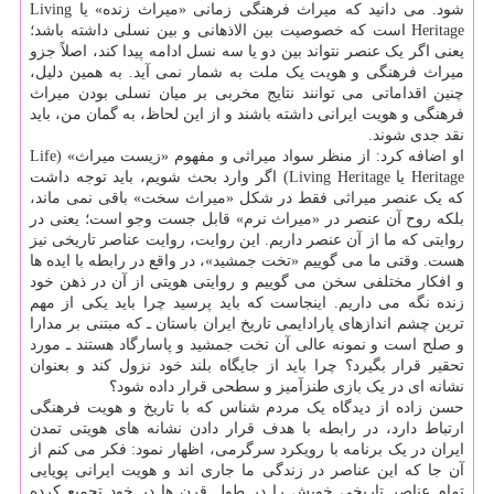
شود. می دانید که میراث فرهنگی زمانی «میراث زنده» یا Living
Heritage است که خصوصیت بین الاذهانی و بین نسلی داشته باشد؛
یعنی اگر یک عنصر نتواند بین دو یا سه نسل ادامه پیدا کند، اصلاً جزو
میراث فرهنگی و هویت یک ملت به شمار نمی آید. به همین دلیل،
چنین اقداماتی می توانند نتایج مخربی بر میان نسلی بودن میراث
فرهنگی و هویت ایرانی داشته باشند و از این لحاظ، به گمان من، باید
نقد جدی شوند.
او اضافه کرد: از منظر سواد میراثی و مفهوم «زیست میراث» (Life
Heritage یا Living Heritage) اگر وارد بحث شویم، باید توجه داشت
که یک عنصر میراثی فقط در شکل «میراث سخت» باقی نمی ماند،
بلکه روح آن عنصر در «میراث نرم» قابل جست وجو است؛ یعنی در
روایتی که ما از آن عنصر داریم. این روایت، روایت عناصر تاریخی نیز
هست. وقتی ما می گوییم «تخت جمشید»، در واقع در رابطه با ایده ها
و افکار مختلفی سخن می گوییم و روایتی هویتی از آن در ذهن خود
زنده نگه می داریم. اینجاست که باید پرسید چرا باید یکی از مهم
ترین چشم اندازهای پارادایمی تاریخ ایران باستان ـ که مبتنی بر مدارا
و صلح است و نمونه عالی آن تخت جمشید و پاسارگاد هستند ـ مورد
تحقیر قرار بگیرد؟ چرا باید از جایگاه بلند خود نزول کند و بعنوان
نشانه ای در یک بازی طنزآمیز و سطحی قرار داده شود؟
حسن زاده از دیدگاه یک مردم شناس که با تاریخ و هویت فرهنگی
ارتباط دارد، در رابطه با هدف قرار دادن نشانه های هویتی تمدن
ایران در یک برنامه با رویکرد سرگرمی، اظهار نمود: فکر می کنم از
آن جا که این عناصر در زندگی ما جاری اند و هویت ایرانی پویایی
تمام عناصر تاریخی خویش را در طول قرن ها در خود تجمیع کرده