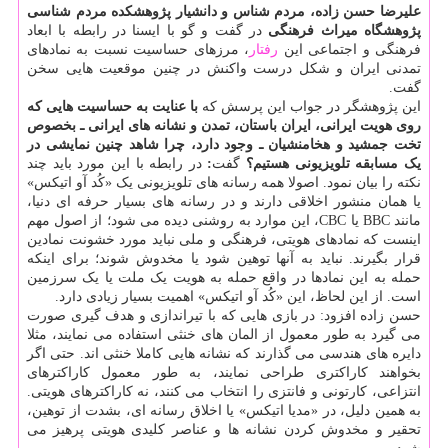
علیرضا حسن زاده، مردم شناس و دانشیار پژوهشکده مردم شناسی
پژوهشگاه میراث فرهنگی
در گفت و گو با ایسنا در رابطه با ابعاد
فرهنگی و اجتماعی این
رفتار
، مرزهای حساسیت نسبت به نمادهای
تمدنی ایران و شکل درست واکنش در چنین موقعیت هایی سخن
گفت.
این پژوهشگر در جواب این پرسش که
با عنایت به حساسیت هایی که
روی هویت ایرانی، ایران باستان، تمدن و نشانه های ایرانی ـ بخصوص
تخت جمشید و هخامنشیان ـ وجود دارد، چرا شاهد چنین نمایشی در
یک مسابقه تلویزیونی هستیم؟
گفت
:
در رابطه با این مورد باید چند
نکته را بیان نمود. اصولا همه رسانه های تلویزیونی یک «کُد آو اتیکس»
یا همان منشور اخلاقی دارند و در رسانه های بسیار حرفه ای دنیا،
مانند BBC یا CBC، این موارد به روشنی دیده می شود؛ از اصول مهم
اینست که نمادهای هویتی، فرهنگی و ملی نباید مورد خشونت نمادین
قرار بگیرند. نباید به آنها توهین شود یا مخدوش شوند؛ برای اینکه
حمله به این نمادها در واقع حمله به هویت یک ملت یا یک سرزمین
است. از این لحاظ، این «کُد آو اتیکس» اهمیت بسیار زیادی دارد.
حسن زاده افزود: در بازی هایی که با تیراندازی و هدف گیری صورت
می گیرد به طور معمول از المان های خنثی استفاده می نمایند، مثلا
دایره های هندسی می گذارند که نشانه هایی کاملا خنثی اند. حتی اگر
بخواهند کاراکتری طراحی نمایند، به طور معمول کاراکترهای
انتزاعی، کارتونی و فانتزی را انتخاب می کنند، نه کاراکترهای هویتی.
به همین دلیل، در «مدیا اتیکس» یا اخلاق رسانه ای، بشدت از توهین،
تحقیر و مخدوش کردن نشانه ها و عناصر کلیدی هویتی پرهیز می