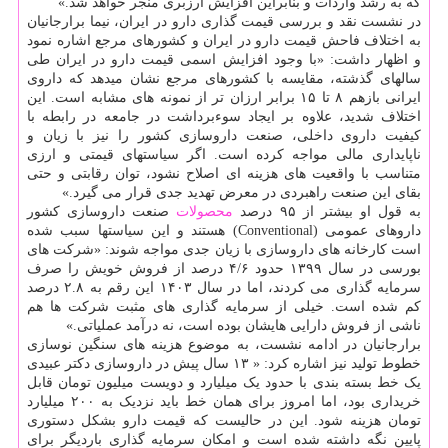
که به رشد واردات و بنابراین افزایش ارزبری منجر خواهد شد.»
در نشست نقد و بررسی قیمت گذاری دارو در ایران، نیما برارجانیان
به اختلاف فاحش قیمت دارو در ایران و کشورهای مرجع اشاره نمود
و اظهار داشت: «با وجود افزایش اسمی قیمت دارو در ایران طی
سالهای گذشته، مقایسه با کشورهای مرجع نشان میدهد که داروی
ایرانی بازهم ۸ تا ۱۵ برابر ارزان تر از نمونه های مشابه است. این
اختلاف شدید، علاوه بر ایجاد سوءبرداشت در جامعه در رابطه با
کیفیت داروی داخلی، صنعت داروسازی کشور را نیز با زیان و
ناپایداری مالی مواجه کرده است. اگر سیاستهای قیمتی و ارزی
متناسب با واقعیت های هزینه ای اصلاح نشود، توان رقابتی و حتی
بقای این صنعت راهبردی در معرض تهدید جدی قرار می گیرد.»
به قول او بیشتر از ۹۵ درصد
محصولات
صنعت داروسازی کشور
داروهای عمومی (Conventional) هستند و این سیاستها سبب شده
است کارخانه های داروسازی با زیان جدی مواجه شوند: «شرکت های
بورسی در سال ۱۳۹۹ حدود ۴/۶ درصد از فروش خویش را صرف
سرمایه گذاری می کردند، اما در سال ۱۴۰۳ این رقم به ۲.۸ درصد
کم شده است. خیلی از سرمایه گذاری های مثبت شرکت ها هم
ناشی از فروش دارایی هایشان بوده است، نه درآمد عملیاتی.»
برارجانیان در ادامه نشست، به موضوع هزینه های سنگین نوسازی
خطوط تولید نیز اشاره کرد: « ۱۳ سال پیش در داروسازی دکتر عبیدی
یک خط بسته بندی با حدود یک میلیارد و دویست میلیون تومان قابل
خریداری بود، اما امروز برای همان خط باید نزدیک به ۲۰۰ میلیارد
تومان هزینه شود. این در حالیست که قیمت دارو بشکل دستوری
پایین نگه داشته شده است و امکان سرمایه گذاری باردیگر برای