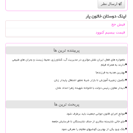
ارسال نظر
لینک دوستان خاتون یار
فیش حج
قیمت بیسیم کنوود
پربیننده ترین ها
ماهواره های فعال ایران نقش مؤثری در مدیریت آب، کشاورزی، محیط زیست و بحران های طبیعی
دارند به همراه فیلم
بهترین هدیه به فرزندم!
تکمیل زنجیره آموزش تا بازار شرط تحقق اشتغال پایدار زنان
دیدار معاون رئیس دولت با خانواده شهیده زهرا حداد عادل
پربحث ترین ها
موانع اجرای قانون جوانی جمعیت باید برطرف شود
جای خالی شایسته سالاری از حذف شایستگان تا فرسایش جامعه
بلک ویو یکی از بهترین گوشیهای مقاوم را معرفی نمود