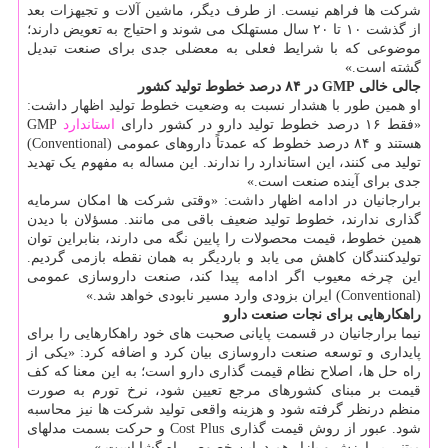
شرکت ها فراهم نیست. از طرف دیگر، ماشین آلات و تجیهزات بعد
از گذشت ۱۰ تا ۲۰ سال مستهلک می شوند و احتیاج به تعویض دارند؛
موضوعی که با شرایط فعلی به معضلی جدی برای صنعت تبدیل
گشته است.»
جالی خالی GMP در ۸۴ درصد خطوط تولید کشور
او همین طور با هشدار نسبت به وضعیت خطوط تولید اظهار داشت:
«فقط ۱۶ درصد خطوط تولید دارو در کشور دارای
استاندارد
GMP
هستند و ۸۴ درصد خطوط که عمدتاً داروهای عمومی (Conventional)
تولید می کنند، این استاندارد را ندارند. این مساله به مفهوم یک تهدید
جدی برای آینده صنعت است.»
برارجانیان در ادامه اظهار داشت: «وقتی شرکت ها امکان سرمایه
گذاری ندارند، خطوط تولید ضعیف باقی می مانند. مسؤلان با دیدن
همین خطوط، قیمت محصولات را پایین نگه می دارند، بنابراین توان
تولیدکنندگان کاهش می یابد و باردیگر به همان نقطه بازمی گردیم.
این چرخه معیوب اگر ادامه پیدا کند، صنعت داروسازی عمومی
(Conventional) ایران بزودی وارد مسیر نابودی خواهد شد.»
راهکارهایی برای نجات صنعت دارو
نیما برارجانیان در قسمت پایانی صحبت های خود راهکارهایی را برای
پایداری و توسعه صنعت داروسازی بیان کرد و اضافه کرد: «یکی از
راه حل ها، اصلاح نظام قیمت گذاری دارو است؛ به این معنا که کف
قیمت بر مبنای کشورهای مرجع تعیین شود، نرخ تورم به صورت
منظم درنظر گرفته شود و هزینه واقعی تولید شرکت ها نیز محاسبه
شود. عبور از روش قیمت گذاری Cost Plus و حرکت بسمت مدلهای
مبتنی بر ارزش و بازار هم دراین خصوص راه گشا است.»