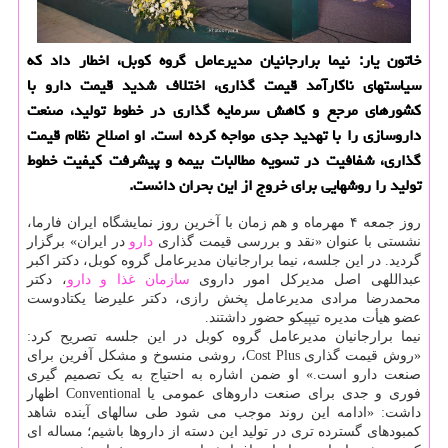
خاتون یار: نیما برارجانیان مدیرعامل گروه کوبل، اخطار داد که
سیاستهای ناکارآمد قیمت گذاری، اختلاف شدید قیمت دارو با
کشورهای مرجع و کاهش سرمایه گذاری در خطوط تولید، صنعت
داروسازی را با تهدید جدی مواجه کرده است. او اصلاح نظام قیمت
گذاری، شفافیت در تسویه مطالبات بیمه و پیشرفت کیفیت خطوط
تولید را روشهایی برای خروج از این بحران دانست.
روز جمعه ۴ مهرماه و هم زمان با آخرین روز نمایشگاه ایران فارما،
نشستی با عنوان «نقد و بررسی قیمت گذاری
دارو
در ایران» برگزار
گردید. در این جلسه، نیما برارجانیان مدیرعامل گروه کوبل، دکتر اکبر
عبداللهی اصل مدیرکل امور داروی
سازمان غذا و دارو
، دکتر
محمدرضا مرادی مدیرعامل پخش رازی، دکتر علیرضا یکتادوست
عضو هیأت مدیره تیپیکو حضور داشتند.
نیما برارجانیان مدیرعامل گروه کوبل در این جلسه تصریح کرد:
«روش قیمت گذاری Cost Plus، روشی منسوخ و مشکل آفرین برای
صنعت دارو است.» او ضمن اشاره به احتیاج به یک تصمیم گیری
فوری و جدی برای صنعت داروهای عمومی یا Conventional اظهار
داشت: «ادامه این روند موجب می شود طی سالهای آینده شاهد
کمبودهای گسترده تری در تولید این دسته از داروها باشیم؛ مساله ای