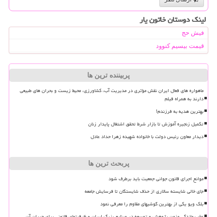
لینک دوستان خاتون یار
فیش حج
قیمت بیسیم کنوود
پربیننده ترین ها
ماهواره های فعال ایران نقش مؤثری در مدیریت آب، کشاورزی، محیط زیست و بحران های طبیعی
دارند به همراه فیلم
بهترین هدیه به فرزندم!
تکمیل زنجیره آموزش تا بازار شرط تحقق اشتغال پایدار زنان
دیدار معاون رئیس دولت با خانواده شهیده زهرا حداد عادل
پربحث ترین ها
موانع اجرای قانون جوانی جمعیت باید برطرف شود
جای خالی شایسته سالاری از حذف شایستگان تا فرسایش جامعه
بلک ویو یکی از بهترین گوشیهای مقاوم را معرفی نمود
عقب ماندگی مزمن پژوهش و توسعه در صنایع بزرگ ایران و ظرفیتهای قانونی برای جبران آن