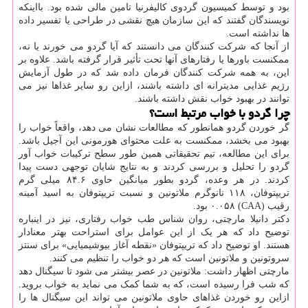
بود و توسط کمیسیون گردوی کالیفرنیا تامین مالی شده بود. بااینکه
نویسندگان گفتند که این سازمان هیچ نقشی در طراحی یا تفسیر داده
ها نداشته است.
از آنجا که شرکت کنندگان می دانستند که آیا گردو می خورند یا نه،
ممکنست باورها یا رفتارهای آنها تحت تأثیر قرار گرفته باشد. علاوه بر
این، به همه شرکت کنندگان فرمان داده شد که در طول آزمایش
رژیم غذایی مدیترانه ای داشته باشند، ازاین رو سایر غذاها نیز می
توانند در بهبود خواب نقش داشته باشند.
چرا گردو با خواب مرتبط است؟
گر خوردن گردو همانطور که مطالعات نشان می دهد، واقعاً خواب را
بهبود می بخشد، ممکنست به علت محتوای هورمونی این آجیل باشد.
برای این مطالعه، تیم تحقیقاتی همین طور سطح ترکیبات خواب آور
گردو را تحلیل و بررسی کردند و به نتایج شایان توجهی دست پیدا
کردند. در هر وعده، گردو بطور میانگین حاوی ۸۴.۶ میلی گرم
تریپتوفان، ۱۱۸ نانوگرم ملاتونین و نسبت تریپتوفان به اسید آمینه
رقیب (CAA) ۰.۰۵۸ بود.
دکتر دانیلا مارچتی، روان شناس طب خواب رفتاری، نیز در اینباره
توضیح داد که هر یک از این عوامل برای استراحت بهتر معنادار
هستند. او توضیح داد که تریپتوفان «نقطه آغاز بیوشیمیایی» برای سنتز
سروتونین و ملاتونین است که هر دو خواب را تنظیم می کنند.
مارچتی اظهار داشت: ملاتونین در عصر بیشتر می شود تا سیگنال دهد
که شب فرا رسیده است، که به شما کمک می نماید به خواب بروید.
ازاین رو خوردن غذاهای حاوی ملاتونین می تواند این سیگنال ها را