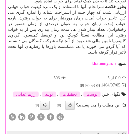
تقویت کند تا به بدن کمک نماید برای خواب آماده شود.
بطور خلاصه
سرانجام، آنها با استفاده از یک نمره کیفیت خواب جهانی
ارزیابی شدند که چهار جنبه از استراحت شبانه را اندازه گیری می
کرد: تاخیر خواب (مدت زمان موردنیاز برای به خواب رفتن)، بازده
خواب (مدت زمان خواب به عنوان درصدی از زمان حضور در
رختخواب)، تعداد بیدار شدن ها، مدت زمان بیداری پس از به خواب
رفتن. این مطالعه نسبتاً کوچک بود و توسط کمیسیون گردوی
کالیفرنیا تامین مالی شده بود. از آنجائیکه شرکت کنندگان می دانستند
که آیا گردو می خورند یا نه، ممکنست باورها یا رفتارهای آنها تحت
تأثیر قرار گرفته باشد.
منبع:
khatoonyar.ir
0.0
از 5
503
1404/07/05
09:50:53
تگهای خبر:
پوست
,
تحقیقات
,
تولید
,
رژیم غذایی
این مطلب را می پسندید؟
(0)
(0)
X