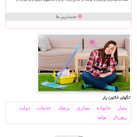
جدیدترین ها
تگهای خاتون یار
بیمار
خانواده
بیماری
پزشك
خدمات
دولت
رپورتاژ
تولید