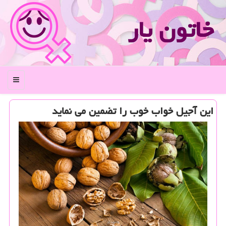
خاتون یار
منو
این آجیل خواب خوب را تضمین می نماید