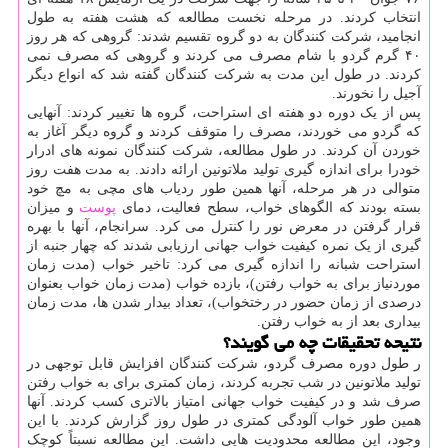
انتخاب کردند. در مرحله نخست مطالعه که هشت هفته به طول
انجامید، شرکت کنندگان به دو گروه تقسیم شدند: گروهی که هر روز
۴۰ گرم گردو با شام مصرف می کردند و گروهی که مصرف نمی
کردند. در طول این مدت به شرکت کنندگان گفته شد که انواع دیگر
آجیل را نخورند.
پس از یک دوره دو هفته ای استراحت، گروه ها تغییر کردند: آنهایی
که گردو می خوردند، مصرف را متوقف کردند و گروه دیگر آغاز به
خوردن آن کردند. در طول مطالعه، شرکت کنندگان نمونه های ادرار
خودرا برای اندازه گیری تولید ملاتونین ارائه دادند. به مدت هفت روز
متوالی در هر مرحله، آنها همین طور ردیاب های مچی به مچ خود
بسته بودند که الگوهای خواب، سطح فعالیت، دمای
پوست
و میزان
قرار گرفتن در معرض نور را کنترل می کرد. سرانجام، آنها با بهره
گیری از یک نمره کیفیت خواب جهانی ارزیابی شدند که چهار جنبه از
استراحت شبانه را اندازه گیری می کرد: تاخیر خواب (مدت زمان
موردنیاز برای به خواب رفتن)، بازده خواب (مدت زمان خواب بعنوان
درصدی از زمان حضور در رختخواب)، تعداد بیدار شدن ها، مدت زمان
بیداری بعد از به خواب رفتن.
نتیحه تحقیقات چه می گویند؟
ر طول دوره مصرف گردو، شرکت کنندگان افزایش قابل توجهی در
تولید ملاتونین در شب تجربه کردند، زمان کمتری برای به خواب رفتن
صرف شد و در کیفیت خواب جهانی امتیاز بالاتری کسب کردند. آنها
همین طور خواب آلودگی کمتری در طول روز گزارش کردند. با این
وجود، این مطالعه محدودیت هایی داشت. این مطالعه نسبتاً کوچک