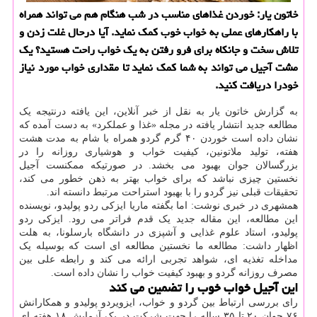
خاتون یار: خوردن غذاهای مناسب در شب هنگام هم می تواند همراه
با راهکارهای عملی به خواب خوب کمک نماید. آیا درحال غلت زدن و
تلاش سخت و جانکاه برای فرو رفتن به یک خواب راحت هستید؟ یک
مشت آجیل می تواند به شما کمک نماید تا مقداری خواب مورد نیاز
خودرا دریافت کنید.
به گزارش خاتون یار به نقل از خبر آنلاین، این یافته درنتیجه یک
مطالعه جدید انتشار یافته در مجله «غذا و عملکرد» به دست آمده که
نشان داده است خوردن ۴۰ گرم گردو همراه با شام به مدت هشت
هفته، تولید ملاتونین، کیفیت خواب و هوشیاری روزانه را در
بزرگسالان جوان بهبود می بخشد. در صورتیکه ممکنست آجیل
نخستین چیزی نباشد که برای خواب بهتر به ذهن خطور می کند،
تحقیقات قبلی نیز گردو را با بهبود استراحت مرتبط دانسته اند.
همشهری در خبری نوشت: اما بگفته ماریا ایزکی ردو پولیدو، نویسنده
این مطالعه، این مقاله جدید یک قدم فراتر می رود. ایزکی ردو
پولیدو، استاد علوم غذایی و آشپزی در دانشگاه بارسلونا، به هلت
اظهار داشت: مطالعه ما نخستین مطالعه ای است که بوسیله یک
مداخله تغذیه ای، شواهد تجربی ارائه می کند و رابطه علی بین
مصرف روزانه گردو و بهبود کیفیت خواب را نشان داده است.
این آجیل خواب خوب را تضمین می کند
رای بررسی ارتباط بین گردو و خواب، ایزویردو پولیدو و همکارانش
۷۶ جوان ۲۰ تا ۳۵ ساله را جهت شرکت در یک آزمایش ۱۸ هفته ای