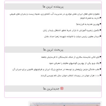
پربیننده ترین ها
ماهواره های فعال ایران نقش مؤثری در مدیریت آب، کشاورزی، محیط زیست و بحران های طبیعی
دارند به همراه فیلم
بهترین هدیه به فرزندم!
تکمیل زنجیره آموزش تا بازار شرط تحقق اشتغال پایدار زنان
دیدار معاون رئیس دولت با خانواده شهیده زهرا حداد عادل
پربحث ترین ها
جای خالی شایسته سالاری از حذف شایستگان تا فرسایش جامعه
بلک ویو یکی از بهترین گوشیهای مقاوم را معرفی نمود
عقب ماندگی مزمن پژوهش و توسعه در صنایع بزرگ ایران و ظرفیتهای قانونی برای جبران آن
۱۱۰ هزار جوان در رویداد انتخاب جوان سال نام نویسی کردند
جدیدترین ها