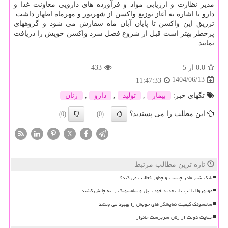
مدیر نظارت و ارزیابی مواد و فرآورده های دارویی معاونت غذا و
دارو با اشاره به آغاز توزیع واکسن از شهریور و مهرماه اظهار داشت:
تزریق این واکسن تا پایان آبان ماه سفارش می شود و گروههای
پرخطر بهتر است قبل از شروع فصل سرد واکسن خویش را دریافت
نمایند.
0.0
از 5
433
1404/06/13
11:47:33
تگهای خبر:
بیمار
,
تولید
,
دارو
,
زنان
این مطلب را می پسندید؟
(0)
(0)
X
تازه ترین مطالب مرتبط
بانک شیر مادر چیست و چطور فعالیت می کند؟
موتورولا با لپ تاپ جدید خود، اپل و سامسونگ را به چالش کشید
سامسونگ کیفیت نمایشگر های خویش را بهبود می بخشد
حمایت دولت از زنان سرپرست خانوار