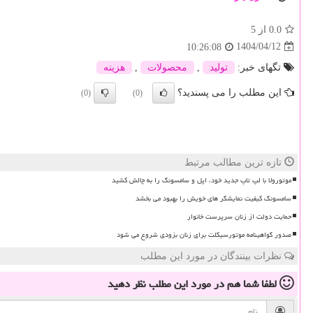
0.0
از 5
1404/04/12
10:26:08
تگهای خبر:
تولید
,
محصولات
,
هزینه
این مطلب را می پسندید؟
(0)
(0)
تازه ترین مطالب مرتبط
موتورولا با لپ تاپ جدید خود، اپل و سامسونگ را به چالش کشید
سامسونگ کیفیت نمایشگر های خویش را بهبود می بخشد
حمایت دولت از زنان سرپرست خانوار
صدور گواهینامه موتورسیکلت برای زنان بزودی شروع می شود
نظرات بینندگان در مورد این مطلب
لطفا شما هم
در مورد این مطلب
نظر دهید