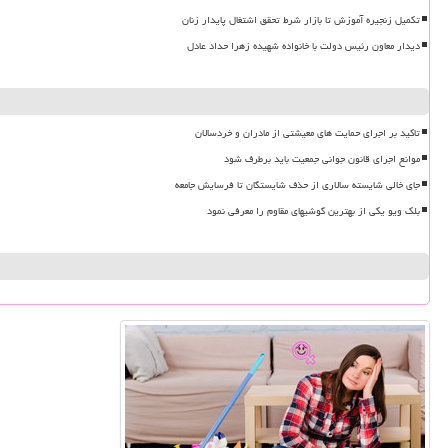
تکمیل زنجیره آموزش تا بازار شرط تحقق اشتغال پایدار زنان
دیدار معاون رئیس دولت با خانواده شهیده زهرا حداد عادل
تاکید بر اجرای حمایت های معیشتی از مادران و خردسالان
موانع اجرای قانون جوانی جمعیت باید برطرف شود
جای خالی شایسته سالاری از حذف شایستگان تا فرسایش جامعه
بلک ویو یکی از بهترین گوشیهای مقاوم را معرفی نمود