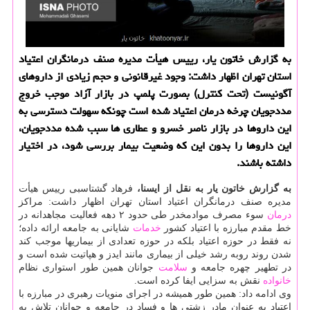
به گزارش خاتون یار، رییس هیأت مدیره صنف درمانگران اعتیاد
استان تهران اظهار داشت: وجود غیرقانونی و حجم زیادی از داروهای
آگونیست (تحت کنترل) بصورت پلمپ در بازار آزاد موجب خروج
مددجویان چرخه درمان اعتیاد شده است چونکه سهولت دسترسی به
این داروها در بازار ناصر خسرو و عطاری ها سبب شده مددجویان،
این داروها را بدون این که وضعیت بیمار بررسی شود، در اختیار
داشته باشند.
به گزارش خاتون یار به نقل از ایسنا،
فرهاد گشتاسبی رییس هیأت
مدیره صنف درمانگران اعتیاد استان تهران اظهار داشت: مراکز
درمان
سوء مصرف موادمخدر طی حدود ۲ دهه فعالیت مجاهدانه در
خط مقدم مبارزه با اعتیاد کشور
خدمات
شایانی به جامعه ارائه داده؛
نه فقط در حوزه اعتیاد بلکه در حوزه تعدادی از بیماریها موجب کند
شدن روند روبه رشد خیلی از بیماری مانند ایدز و هپاتیت شده است و
در تطهیر چهره جامعه و
سلامت
جوانان همین طور استواری نظام
خانواده
نقش به سزایی ایفا کرده است.
وی ادامه داد: همین طور همیشه در اجرای منویات رهبری در مبارزه با
اعتیاد به عنوان مادر زشتی ها و فساد در جامعه و جوانان تلاش به