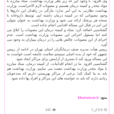
وی افزود: با وجود این که زیر نظر وزارت بهداشت، ستاد مبارزه با
مواد مخدر و کمیته درمان هستیم و مصوبات لازم الاجراست، وزارت
بهداشت نظارتی به این امر ندارد؛ بتازگی در زاهدان این داروها با
وجود مصوباتی که در کمیته درمان داشته ایم، توسط داروخانه با
نسخه هر پزشک ارائه می شود و وزارت بهداشت به عنوان متولی
این امر در قبال این مساله اقدامی انجام نداده است.
گشتاسبی اضافه کرد: ستاد و کمیته درمان این مصوبات را ابلاغ می
کنند اما مسئول اجرائی این مصوبات وزارت بهداشت است. عدم
اجرای از این مصوبات، چالش هایی را در درمان بیماران به وجود می
آورد.
رییس هیأت مدیره صنف درمانگران استان تهران در ادامه از رییس
جمهور که خود از بدنه اصلی سیستم سلامت جامعه است خواست به
این مساله ورود کند تا بستری از آرامش برای مراکز ایجاد شود.
گشتاسبی افزود: ما در انجام اقدامات، از کمیته درمان، ستاد مبارزه
با مواد مخدر وزارت بهداشت تبعیت می نماییم. وزارت بهداشت هم
باید به ما کمک کند؛ برخی از مراکز بهزیستی داریم که مددجویان
زیادی دارند که باید به خواسته های این مراکز و افراد بها داده شود.
منبع:
khatoonyar.ir
0.0
از 5
645