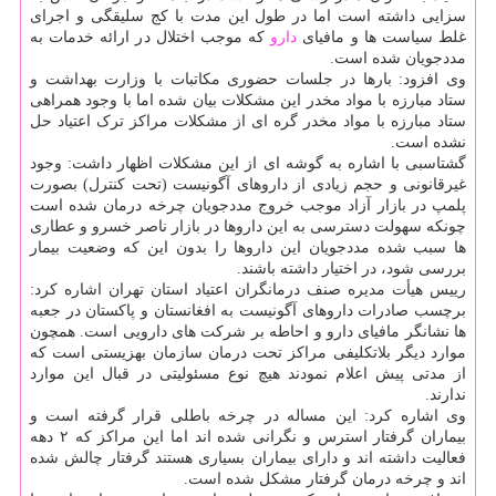
سزایی داشته است اما در طول این مدت با کج سلیقگی و اجرای
غلط سیاست ها و مافیای
دارو
که موجب اختلال در ارائه خدمات به
مددجویان شده است.
وی افزود: بارها در جلسات حضوری مکاتبات با وزارت بهداشت و
ستاد مبارزه با مواد مخدر این مشکلات بیان شده اما با وجود همراهی
ستاد مبارزه با مواد مخدر گره ای از مشکلات مراکز ترک اعتیاد حل
نشده است.
گشتاسبی با اشاره به گوشه ای از این مشکلات اظهار داشت: وجود
غیرقانونی و حجم زیادی از داروهای آگونیست (تحت کنترل) بصورت
پلمپ در بازار آزاد موجب خروج مددجویان چرخه درمان شده است
چونکه سهولت دسترسی به این داروها در بازار ناصر خسرو و عطاری
ها سبب شده مددجویان این داروها را بدون این که وضعیت بیمار
بررسی شود، در اختیار داشته باشند.
رییس هیأت مدیره صنف درمانگران اعتیاد استان تهران اشاره کرد:
برچسب صادرات داروهای آگونیست به افغانستان و پاکستان در جعبه
ها نشانگر مافیای دارو و احاطه بر شرکت های دارویی است. همچون
موارد دیگر بلاتکلیفی مراکز تحت درمان سازمان بهزیستی است که
از مدتی پیش اعلام نمودند هیچ نوع مسئولیتی در قبال این موارد
ندارند.
وی اشاره کرد: این مساله در چرخه باطلی قرار گرفته است و
بیماران گرفتار استرس و نگرانی شده اند اما این مراکز که ۲ دهه
فعالیت داشته اند و دارای بیماران بسیاری هستند گرفتار چالش شده
اند و چرخه درمان گرفتار مشکل شده است.