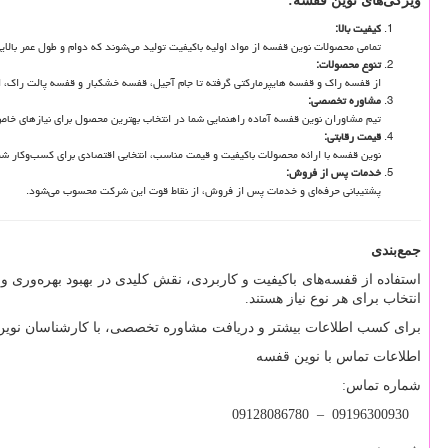
ویژگی‌های نوین قفسه
:
کیفیت بالا
:
تمامی محصولات نوین قفسه از مواد اولیه باکیفیت تولید می‌شوند که دوام و طول عمر بالایی
تنوع محصولات
:
از قفسه راک و قفسه هایپرمارکتی گرفته تا جام آجیل، قفسه خشکبار و قفسه پالت راک، 
مشاوره تخصصی
:
تیم مشاوران نوین قفسه آماده راهنمایی شما در انتخاب بهترین محصول برای نیازهای خا
قیمت رقابتی
:
نوین قفسه با ارائه محصولات باکیفیت و قیمت مناسب، انتخابی اقتصادی برای کسب‌وکار ش
خدمات پس از فروش
:
پشتیبانی حرفه‌ای و خدمات پس از فروش، از نقاط قوت این شرکت محسوب می‌شود.
جمع‌بندی
استفاده از قفسه‌های باکیفیت و کاربردی، نقش کلیدی در بهبود بهره‌وری 
انتخاب برای هر نوع نیاز هستند.
برای کسب اطلاعات بیشتر و دریافت مشاوره تخصصی، با کارشناسان نوین 
اطلاعات تماس با نوین قفسه
شماره تماس:
09128086780 – 09196300930