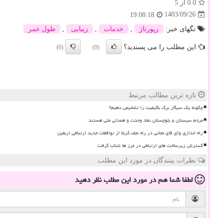
0.0
از 5
1403/09/26
19:08:18
تگهای خبر:
رپورتاژ
,
خدمات
,
زیبایی
,
طول عمر
این مطلب را می پسندید؟
(0)
(0)
تازه ترین مطالب مرتبط
چگونه یک سیگار برگ باکیفیت را تشخیص دهیم؟
مردم سیستان و بلوچستان نماد وحدت و همدلی ملی هستند
راه اندازی وای فای مجانی در راه نجف کربلا از توافقات جدید ارتباطی اربعین
گسترش زیرساخت های ارتباطی در مرز ها شتاب گرفت
نظرات بینندگان در مورد این مطلب
لطفا شما هم
در مورد این مطلب
نظر دهید