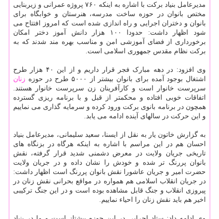
مدیرعامل بنیاد برکت با اشاره به اینکه ۷۶۰ پروژه عمرانی و زیربنایی
مختص بانوان در حوزه ساخت مدرسه، هنرستان و خوابگاه برای
بانوان و دختران اجرایی و راه اندازی شده است که امروز افتتاح می
شود اظهار داشت: حدودا ۱۰۰ هزار دانش آموز دختر امکان
برخورداری از فضای آموزشی امن و مناسب بهره مند شدند که به
برکت نظام مقدس جمهوری اسلامی است.
وی افزود: در دهه مبارک فجر قرار داریم و از این ۴۰ هزار طرح
اشتغال بوجود آمده برای بانوان بیشتر از ۵۰۰۰ طرح در حوزه
زنان
سرپرست خانوار است و کارآفرینان زن سرپرست خانوار هستند.
اتفاقات خوبی افتاده و محکمتر از قبل و با برنامه ریزی گسترده
همچون در برنامه بانوی برکت ورود کرده و سرمایه گذاری می نماییم
و این حرکت در سالهای آینده ادامه می یابد.
به گزارش خاتون یار به نقل از ایسنا، سعید سلیمانی، مدیرعامل بنیاد
احسان هم در این مراسم با اشاره به اینکه هرگاه در بزنگاه های
تاریخی جریان ولایت در معرض دشمنی شدید قرار گرفته، نقش
بانوان پررنگ تر شده و خودش را نشان داده و در جریان ولایت
حضرت امیر و جریان عاشورا نقش بانوان پررنگ است اظهار داشت:
در جریان انقلاب اسلامی هم همواره در مواقع بحرانی نقش زنان در
پیروزی انقلاب و جنگ قابل مشاهده بوده است و در این جنگ ترکیبی
اخیر هم باید نقش زنان را احیاء نماییم.
وی ادامه داد: ستاد اجرایی در این حوزه پیشتاز است و ما در بنیاد