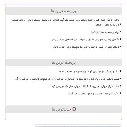
پربیننده ترین ها
ماهواره های فعال ایران نقش مؤثری در مدیریت آب، کشاورزی، محیط زیست و بحران های طبیعی
دارند به همراه فیلم
بهترین هدیه به فرزندم!
تکمیل زنجیره آموزش تا بازار شرط تحقق اشتغال پایدار زنان
دیدار معاون رئیس دولت با خانواده شهیده زهرا حداد عادل
پربحث ترین ها
بلک ویو یکی از بهترین گوشیهای مقاوم را معرفی نمود
عقب ماندگی مزمن پژوهش و توسعه در صنایع بزرگ ایران و ظرفیتهای قانونی برای جبران آن
۱۱۰ هزار جوان در رویداد انتخاب جوان سال نام نویسی کردند
بانک شیر مادر چیست و چطور فعالیت می کند؟
جدیدترین ها