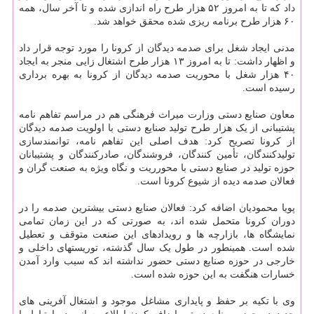
داد که تا به امروز ۵۲ هزار طرح راه اندازی شده و تا آخر سال، همه
۶۰ هزار طرح برنامه ریزی شده محقق خواهد شد.
مدنی ایجاد شغل برای صدمه دیدگان از کرونا را مورد توجه قرار داد
و اظهار داشت: تا به امروز ۱۳ هزار طرح اشتغال زایی منجر به ایجاد
۴۰ هزار شغل با محوریت صدمه دیدگان از کرونا به بهره برداری
رسیده است.
معاون صنایع دستی وزارت میراث فرهنگی هم در مراسم تفاهم نامه
پشتیبانی از یک هزار طرح تولید صنایع دستی با اولویت صدمه دیدگان
از کرونا تصریح کرد: هدف اصلی این تفاهم نامه، توانمندسازی
تولیدکنندگان، تأمین کنندگان، فروشندگان، صادرکنندگان و پشتیبانان
حوزه تولید در صنایع دستی با محورریت و نگاه ویژه به صنعت گران و
فعالان صدمه دیده از شیوع کرونا است.
پویا محمودیان اضافه کرد: فعالان صنایع دستی بیشترین صدمه را در
دوران کرونا متحمل شده اند، به صورتی که در این زمان تمامی
نمایشگاه ها، بازارچه ها و رویدادهای این صنعت متوقف و تعطیل
شده است. همینطور در طول یک سال گذشته، توریستهای داخلی و
خارجی در حوزه صنایع دستی حضور نداشته اند که سبب وارد آمدن
خسارات هنگفت به این حوزه شده است.
وی با تکیه بر حفظ و پایداری مشاغل موجود و اشتغال آفرینی های