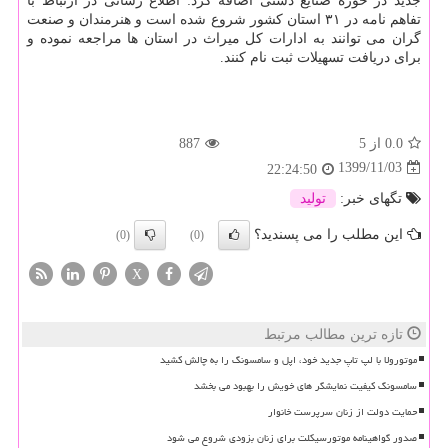
جدید در حوزه صنایع دستی اضافه کرد: اطلاع رسانی در ارتباط با
تفاهم نامه در ۳۱ استان کشور شروع شده است و هنرمندان و صنعت
گران می توانند به ادارات کل میراث در استان ها مراجعه نموده و
برای دریافت تسهیلات ثبت نام کنند.
0.0
از 5
887
1399/11/03
22:24:50
تگهای خبر:
تولید
این مطلب را می پسندید؟
(0)
(0)
X
تازه ترین مطالب مرتبط
موتورولا با لپ تاپ جدید خود، اپل و سامسونگ را به چالش کشید
سامسونگ کیفیت نمایشگر های خویش را بهبود می بخشد
حمایت دولت از زنان سرپرست خانوار
صدور گواهینامه موتورسیکلت برای زنان بزودی شروع می شود