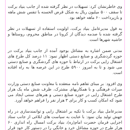
وی خاطرنشان کرد: تسهیلات در نظر گرفته شده از جانب بنیاد برکت
تا سقف ۵۰۰ میلیون ریال به شکل قرض الحسنه با تنفس شش ماهه
و بازپرداخت ۶۰ ماهه خواهد بود.
به قول مدیرعامل بنیاد برکت، اولویت استفاده از تسهیلات در نظر
گرفته شده با صدمه دیدگان از کرونا در مناطق محروم، روستاها و
حاشیه شهرها است.
مدنی ضمن اشاره به مشاغل بوجود آمده از جانب بنیاد برکت در
حوزه گردشگری و صنایع دستی اظهار نمود: ۱۱ درصد کل طرح های
اشتغال زایی برکت در ارتباط با حوزه های گردشگری و صنایع دستی
می شود و تا به امروز ۵۹۰۰ طرح در این عرصه ها به راه افتاده
است.
وی افزود: بر مبنای تفاهم نامه منعقده با معاونت صنایع دستی وزارت
میراث فرهنگی و با همکاریهای مشترک، ظرف شش ماه یک هزار
طرح اشتغال زایی در حوزه صنایع دستی و هنرهای سنتی ایجاد می
شود که امکان کسب و کار برای ۳ هزار نفر را فراهم خواهد آورد.
مدیرعامل بنیاد برکت با تکیه بر اشتغال زایی و توانمندسازی در راه
جهش تولید بیان نمود: با عنایت به سیاست های ابلاغی از جانب ستاد
اجرایی فرمان حضرت امام(ره)، بنیاد برکت امسال راه اندازی ۶۰
هزار طرح در حوزه مشاغل خرد و خانگی را در دستور کار خود قرار