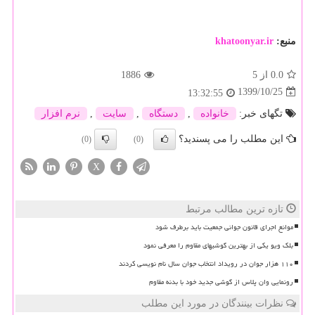
منبع:
khatoonyar.ir
0.0
از 5
1886
1399/10/25
13:32:55
تگهای خبر:
خانواده
,
دستگاه
,
سایت
,
نرم افزار
این مطلب را می پسندید؟
(0)
(0)
X
تازه ترین مطالب مرتبط
موانع اجرای قانون جوانی جمعیت باید برطرف شود
بلک ویو یکی از بهترین گوشیهای مقاوم را معرفی نمود
۱۱۰ هزار جوان در رویداد انتخاب جوان سال نام نویسی کردند
رونمایی وان پلاس از گوشی جدید خود با بدنه مقاوم
نظرات بینندگان در مورد این مطلب