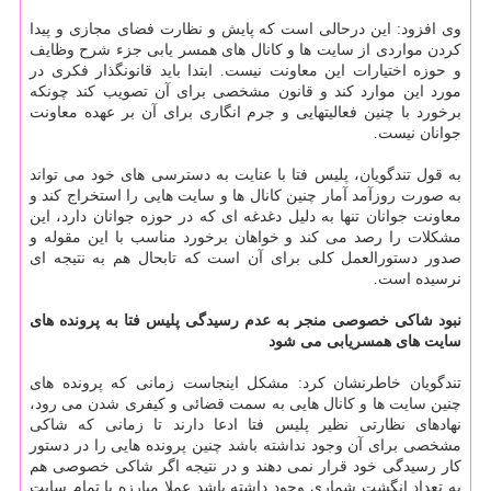
وی افزود: این درحالی است که پایش و نظارت فضای مجازی و پیدا
کردن مواردی از سایت ها و کانال های همسر یابی جزء شرح وظایف
و حوزه اختیارات این معاونت نیست. ابتدا باید قانونگذار فکری در
مورد این موارد کند و قانون مشخصی برای آن تصویب کند چونکه
برخورد با چنین فعالیتهایی و جرم انگاری برای آن بر عهده معاونت
جوانان نیست.
به قول تندگویان، پلیس فتا با عنایت به دسترسی های خود می تواند
به صورت روزآمد آمار چنین کانال ها و سایت هایی را استخراج کند و
معاونت جوانان تنها به دلیل دغدغه ای که در حوزه جوانان دارد، این
مشکلات را رصد می کند و خواهان برخورد مناسب با این مقوله و
صدور دستورالعمل کلی برای آن است که تابحال هم به نتیجه ای
نرسیده است.
نبود شاکی خصوصی منجر به عدم رسیدگی پلیس فتا به پرونده های
سایت های همسریابی می شود
تندگویان خاطرنشان کرد: مشکل اینجاست زمانی که پرونده های
چنین سایت ها و کانال هایی به سمت قضائی و کیفری شدن می رود،
نهادهای نظارتی نظیر پلیس فتا ادعا دارند تا زمانی که شاکی
مشخصی برای آن وجود نداشته باشد چنین پرونده هایی را در دستور
کار رسیدگی خود قرار نمی دهند و در نتیجه اگر شاکی خصوصی هم
به تعداد انگشت شماری وجود داشته باشد عملا مبارزه با تمام سایت