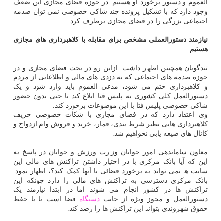
العموم و دستور برخورد او هستیم. در حوزه فضای مجازی این ضعف
وجود دارد که با تشکیل پرونده چند شاکی خصوصی نمی توان صدمه
اجتماعی بزرگی را در فضای مجازی برطرف کرد.
نیازمند دستورالعملی مشخص برای مقابله با کلاهبرداری های مجازی
هستیم
تندگویان همچینن اظهار داشت: ازاین رو در بحث فضای مجازی و در
حوزه صدمه های اجتماعی که به دزدی های مالی و اطلاعاتی از مردم
و کلاهبرداری ختم می شود، مدعی العموم باید وارد شود و یک
دستورالعمل کلی کشوری به پلیس فتا ابلاغ کند تا حتی بدون حضور
شاکی خصوصی پلیس فتا با این موضوعات برخورد کند.
وی اعتقاد دارد که در فضای مجازی با شکات خصوصی حریف
کلاهبرداری هایی نظیر شرط بندی، قمار، خرید و فروش وام ازدواج و
کانال های صیغه یابی نخواهیم شد.
معاون ساماندهی امور جوانان وزارت ورزش و جوانان در پاسخ به
این که آیا بانک مرکزی با در اختیار داشتن تراکنش های مالی این
سایت ها نمی تواند به برخورد قضائی با آنها کمک کند؟، اظهار نمود:
بانک مرکزی دسترسی به تراکنش های مالی را دارد چونکه این
تراکنش ها در کشور انجام می شوند اما در ابتدا نیازمند یک
دستورالعمل و مجوز ویژه از جانب
دستگاه
قضا است تا با حفظ
حقوق شهروندی بتواند این تراکنش ها را رصد کند.