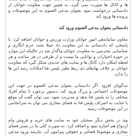
ها و کانال ها صورت نمی گیرد، به همین جهت معاونت جوانان از
دادستانی درخواست نمود بعنوان مدعی العموم به این موضوعات و
پرونده ها ورود کند.
دادستانی بعنوان مدعی العموم ورود کند
معاون ساماندهی امور جوانان وزارت ورزش و جوانان اضافه کرد: با
پاسخی که دادستانی به این معاونت داد عملا بحث جرم انگاری و
شناسایی مجرمین به معاونت جوانان واگذار شد در حالیکه این موارد
در حوزه اختیارات و توانایی ما نیست و از طرفی در هر ساعت و هر
لحظه امکان دارد کانال ها و سایت های جدیدی شکل گیرد که معاونت
جوانان بر خلاف نهادهای ذی ربط نظیر پلیس فتا امکانات رصد این ها
را ندارد.
تندگویان افزود: اگر دادستانی بعنوان مدعی العموم در جهت این
موضوعات اجتماعی و بزرگ ورود کند، دستور برخورد با تمام افراد
متخلف را به پلیس فتا بدهد و مدیریت شود، می توان گفت آن موقع
با عنایت به اشراف پلیس فتا به فضای مجازی می توان به سرانجامی
در این موضوعات رسید.
وی در بخش دیگر سخنان خود به سایت های خرید و فروش وام
ازدواج هم اشاره نمود و اضافه کرد: به صورت کلی ما در بستر فضای
مجازی و موضوعا قضائی و حقوقی پیرامون آن، نیازمند ورود مدعی