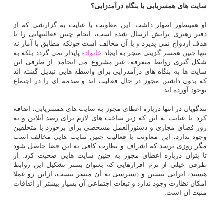
سایت های همسریابی یا بنگاه درآمدزایی؟
او همینطور اظهار داشت: این معاونت با عنایت به گزارشی که از
دفتر رهبری برایش ارسال شده است، انجام چنین فعالیتهایی را با
هدف ازدواج نمی پذیرد و با آن مخالف است چونکه مطابق با آمار نه
تنها چنین همسر گزینی منجر به ایجاد
خانواده
پایدار نمی گردد بلکه به
شکل گیری روابط متفرقه، غیر مشروع می انجامد. از طرفی این
سایت ها به بنگاه های درآمدزایی برای واسطه هایی تبدیل گشته اند
که بدون داشتن مجوز در حال فعالیت اند و صدمه ای را در اجتماع
بوجود آورده اند.
تندگویان در انتها درباره اعطای مجوز به سایت های همسریابی، اضافه
کرد: با عنایت به این که زیر ساخت های لازم برای رصد آنلاین و به
روز فضای مجازی و دستورالعمل مشخصی برای برخورد با متخلفین
وجود ندارد، این معاونت با فعالیت چنین سایت هایی مخالف است
مگر روزی برسد که اشراف و نظارت کافی به این فضا حاصل شود
تا بتوان درباره اعطای مجوز به چنین سایت هایی صحبت کرد. از
طرفی خیلی از نرم افزارهایی که بعنوان بستر تشکیل این روابط
هستند، ایرانی نیستن و دسترسی به آن میسر نیست، ازاین رو عملا
امکان نظارت وجود ندارد و تبعات اجتماعی آن بسیار بیشتر از اتفاقات
مثبت آن است.