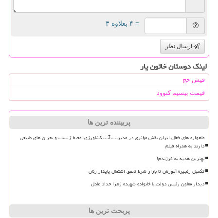
= ۴ بعلاوه ۳
ارسال نظر
لینک دوستان خاتون یار
فیش حج
قیمت بیسیم کنوود
پربیننده ترین ها
ماهواره های فعال ایران نقش مؤثری در مدیریت آب، کشاورزی، محیط زیست و بحران های طبیعی
دارند به همراه فیلم
بهترین هدیه به فرزندم!
تکمیل زنجیره آموزش تا بازار شرط تحقق اشتغال پایدار زنان
دیدار معاون رئیس دولت با خانواده شهیده زهرا حداد عادل
پربحث ترین ها