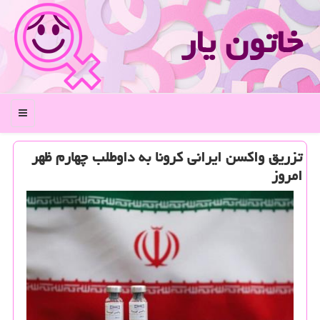
خاتون یار
منو
تزریق واكسن ایرانی كرونا به داوطلب چهارم ظهر
امروز