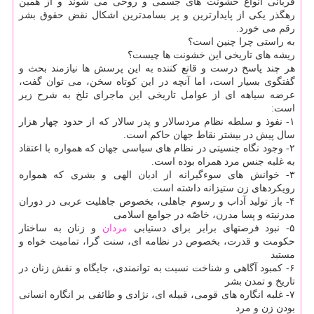
قربانی انواع خشونت های جسمی و روحی می شوند و از همین
رهگذر یکی از پایدارترین و پر بسامدترین اشکال نقض حقوق بشر
رقم می خورد.
به راستی چرا چنین است؟
ریشه های تاریخی این خشونت ها چیست؟
هر چند پاسخ درست و قانع کننده به این پرسش ها نیازمند بحث و
گفتگوی بسیار است، اما آنچه در این کوتاه سخن، می توان گفت،
عرضه سیاهه ای از عوامل تاریخی این ماجرای تلخ به شرح زیر
است:
۱- نفوذ و سلطه نظام مردسالار و پدر سالار که از حدود چهار هزار
سال پیش در بیشتر نقاط جهان حاکم است.
۲- وجود نگاه جنسیتی در نظام های سیاسی جهان که همواره با اعتقاد
به غلبه جنس مرد همراه بوده است.
۳- خوانش های سوءگیرانه از ادیان الهی و بشری که همواره
رویکردهای زن ستیزانه داشته است.
۴- باز تولید آداب و رسوم جاهلی، بخصوص جاهلیت عربی در دوران
مدرنیته و پسا مدرن، خاصّه در جوامع اسلامی
۵- نبود فرصتهای برابر برای دستیابی
مردان
و زنان به ساختار
حکومت و قدرت، بخصوص در نظامه ای، سنت گرا، تمامیت خواه و
مستبد
۶- کمبود آگاهی و شناخت نسبت به توانمندی، جایگاه و نقش زنان در
تاریخ و تمدن بشر
۷- غلبه انگاره های قومی، قبیله ای، نژادی و طائفی بر انگاره انسانی
بودن زن و مرد