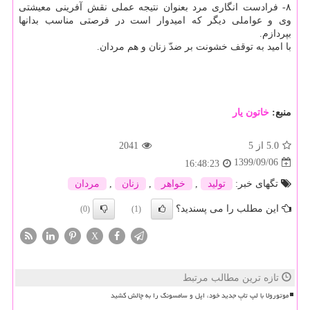
۸- فرادست انگاری مرد بعنوان نتیجه عملی نقش آفرینی معیشتی
وی و عواملی دیگر که امیدوار است در فرصتی مناسب بدانها
بپردازم.
با امید به توقف خشونت بر ضدّ زنان و هم مردان.
منبع:
خاتون یار
5.0
از 5
2041
1399/09/06
16:48:23
تگهای خبر:
تولید
,
خواهر
,
زنان
,
مردان
این مطلب را می پسندید؟
(0)
(1)
X
تازه ترین مطالب مرتبط
موتورولا با لپ تاپ جدید خود، اپل و سامسونگ را به چالش کشید