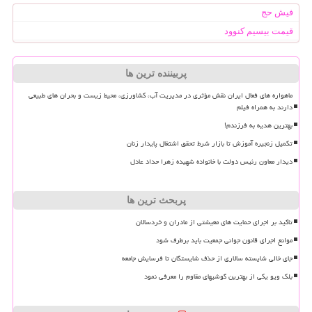
فیش حج
قیمت بیسیم کنوود
پربیننده ترین ها
ماهواره های فعال ایران نقش مؤثری در مدیریت آب، کشاورزی، محیط زیست و بحران های طبیعی
دارند به همراه فیلم
بهترین هدیه به فرزندم!
تکمیل زنجیره آموزش تا بازار شرط تحقق اشتغال پایدار زنان
دیدار معاون رئیس دولت با خانواده شهیده زهرا حداد عادل
پربحث ترین ها
تاکید بر اجرای حمایت های معیشتی از مادران و خردسالان
موانع اجرای قانون جوانی جمعیت باید برطرف شود
جای خالی شایسته سالاری از حذف شایستگان تا فرسایش جامعه
بلک ویو یکی از بهترین گوشیهای مقاوم را معرفی نمود