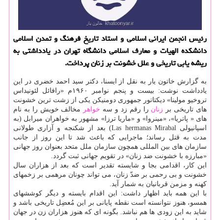
رئیس انجمن ایرانی اسلامی و استاد تاریخ فرهنگ و تمدن اسلامی
دانشكده الهیات و معارف اسلامی دانشگاه تهران در یادداشتی به
ریشه یابی تاریخی و علل خشونت بر زنان پرداخت.
به گزارش خاتون یار به نقل از ایسنا، دکتر سید احمد خضری در این
یادداشت نوشت: بیست و پنجم نوامبر ۱۹۶۰م «رافائل لئونیداس
تروخیو مولینا» دیکتاتور جمهوری دومنیکن یکی از زشت ترین خشونت
های تاریخی بر
زنان
را رقم زد و سه
خواهر
مخالف خویش را به نام
های « پاتریا»، «مینروا» و «ماریا ترزا» مشهور به خواهران میرابل (به
اسپانیولی Las hermanas Mirabal) بعد از شکنجه و آزاری طولانی
مدت به قتل رساند؛ ماجرایی که باعث شد تا این روز از جانب
سازمان های بین المللی همچون سازمان ملل متحد بعنوان روز جهانی
«مبارزه با خشونت ضد زنان» در تقویم جهانی ثبت گردد.
این کار، اقدامی بجا و شایسته تقدیر است که بعد از هزاران سال
خشونت و بی رحمی بر ضدّ زنان، می تواند چونان مرهمی بر زخمهای
کهنه و مزمن قربانیان به شمار آید.
با این همه باید اظهار داشت: این اقدام بایسته و دیگر کوششهای
همسو، هنوز نتوانسته است نقطه پایانی بر این مُعضِل تاریخی باشد و
شاید به این زودی ها هم نباشد. بگونه ای که هنوز هزاران زن در جهان