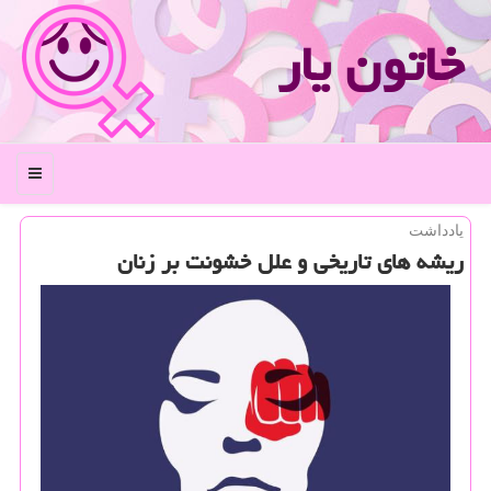
خاتون یار
منو
یادداشت
ریشه های تاریخی و علل خشونت بر زنان