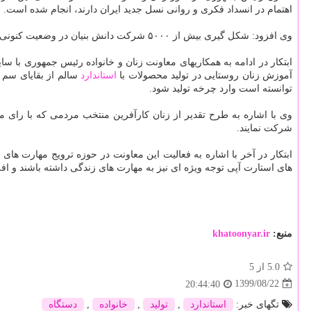
اهتمام در انسداد فکری و روانی نسل جدید ایران دارند، انجام شده است.
وی افزود: شکل گیری بیش از ۵۰۰۰ شرکت دانش بنیان در وضعیت کنونی که پاندمی کووید ۱۹ شرایط سختی را به تمام دنیا تحمیل کرده، اتفاق بسیار خوبی است.
ابتکار در ادامه به همکاریهای معاونت زنان و خانواده رئیس جمهوری با سا
آموزش زنان روستایی در تولید محصولات با
استاندارد
توانسته است وارد چرخه تولید شود.
وی با اشاره به طرح تقدیر از زنان کارآفرین منتخب مردمی که با رای 
شرکت نمایند.
ابتکار در آخر با اشاره به فعالیت این معاونت در حوزه ترویج مهارت 
های استارت آپی توجه ویژه ای نیز به مهارت های زندگی داشته باشند و افرا
منبع:
khatoonyar.ir
5.0
از 5
1399/08/22
20:44:40
تگهای خبر:
استاندارد
,
تولید
,
خانواده
,
دستگاه