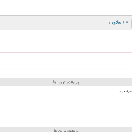
= ۶ بعلاوه ۱
پربیننده ترین ها
مراه فیلم
پربحث ترین ها