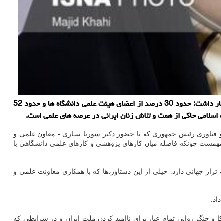
به گزارش خاتون یار معاون رئیس جمهوری در امور زنان و خانواده با تاكید بر رشد چشم گیر شركت های دانش بنیان و فعالیت زنان در این حوزه، اظهار داشت: حدود 30 درصد از اعضای هیئت علمی دانشگاه ها و حدود 52
 اسلامی حاكی از همت و تلاش زنان ایرانی در عرصه های علمی است.
 فناوری رئیس جمهوری که با حضور دکتر سورنا ستاری - معاون علمی و
مهمست چونکه فاصله میان کارهای پژوهشی و کارهای علمی دانشگاهی با
تراز جهانی دارد. خیلی از این دستاوردها که با همکاری معاونت علمی و
اد.
 و جنگ روانی تمام عیار برای ناامید کردن ملت ایران و در شرایطی که