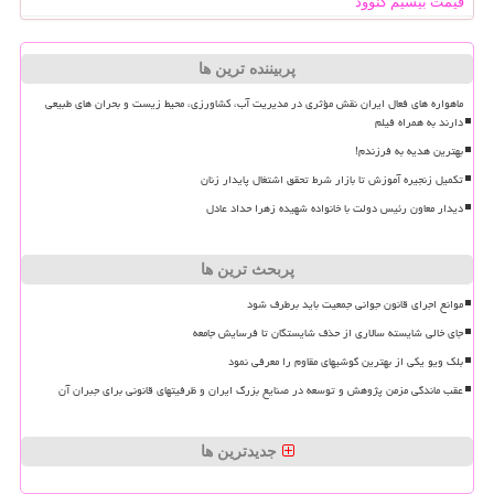
قیمت بیسیم کنوود
پربیننده ترین ها
ماهواره های فعال ایران نقش مؤثری در مدیریت آب، کشاورزی، محیط زیست و بحران های طبیعی
دارند به همراه فیلم
بهترین هدیه به فرزندم!
تکمیل زنجیره آموزش تا بازار شرط تحقق اشتغال پایدار زنان
دیدار معاون رئیس دولت با خانواده شهیده زهرا حداد عادل
پربحث ترین ها
موانع اجرای قانون جوانی جمعیت باید برطرف شود
جای خالی شایسته سالاری از حذف شایستگان تا فرسایش جامعه
بلک ویو یکی از بهترین گوشیهای مقاوم را معرفی نمود
عقب ماندگی مزمن پژوهش و توسعه در صنایع بزرگ ایران و ظرفیتهای قانونی برای جبران آن
جدیدترین ها