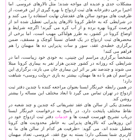
مشکلات جدی و عدیده ای مواجه شدند؛ مثل تالارهای عروسی. اما
اخیرا برخی دفترخانه های ثبت ازدواج با بهره گیری از این فرصت، از
ظرفیت های موجود سالن های عقدشان نهایت استفاده را می کنند و
در شرایطی که به خاطر کرونا تالارهای پذیرایی تعطیل شده اند از
فرصت کرونا بهره برده و از آب کره می گیرند! اگرچه شرایط و
اوضاع کرونا در کشور، به طرز هولناکی مهیب است، اما برخی از
محضرهای ثبت ازدواج در یک فضای نسبتاً کوچک و مسقف، ضمن
برگزاری خطبه‌ی عقد، سور و سات پذیرایی ده ها میهمان را هم
فراهم می کنند!
مشخصاً برگزاری مراسم این چنینی، به خودی خود زیباست، اما در
شرایطی که روزانه در کشور چندین هزار نفر به بیماری کرونا مبتلا
می شوند و چندصد نفر بر اثر این بیماری جان می بازند، برگزاری این
مراسم آن هم با ده ها مهمان، بیشتر به بازی «رولت روسی» شباهت
دارد!
در همین رابطه خبرنگار ایسنا بعنوان مراجعه کننده با چندین دفتر ثبت
ازدواج در تهران تماس می گیرد تا ابعاد مختلف این مساله را بیشتر
روشن کند.
متصدی یکی از سالن های عقد تشریفاتی که چندین و چند شعبه در
نقاط مختلف پایتخت دارد، در پاسخ به درخواست خبرنگار ایسنا
درباب تشریح فهرست قیمت ها و
خدمات
دفتر ثبت ازدواج خود در
این روزهایی که تالارهای پذیرایی به خاطر محدودیت های کرونا
تعطیل شده اند، می گوید: «ظرفیت هر کدام از سالن های ما به
کاربری شما بستگی دارد؛ بسته به نوع عقد، عروسی، تعداد میهمان