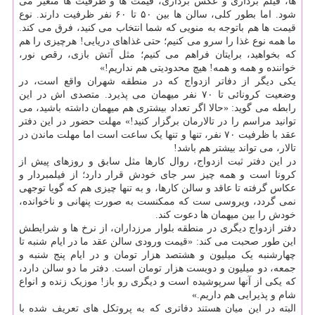
ها، فیلم برداری و عکس برداری، قیمت ها و ظرفیت ها متغیر می
شود. اما بطور کلی، سالن ها بین ۵۰ تا ۶۰ نفر ظرفیت دارند. نوع
قیمت ها هم باتوجه به منویی که شما انتخاب می کنید، فرق می کند.
ما همه نوع غذا را سرو می کنیم؛ حتی غذاهای دریایی! هرچیزی را هم
که بخواهید، برایتان فراهم می کنیم؛ مثل آتش بازی، رقص نور،
خواننده و همه و همه! هیچ محدودیتی هم نداریم!»
یکی دیگر از دفاتر ازدواج که در منطقه شهران واقع است، در
وضعیت کرونائی تا ۷۰ نفر میهمان می پذیرد. متصدی اش در این
رابطه می گوید: «حالا اگر تعداد بیشتری هم میهمان داشته باشید، می
توانید مراسم را در تالارمان برگزار کنید!» مهلت حضور در این دفتر
عقد با ظرفیت ۷۰ نفر، تنها و تنها یک ساعت است اما مهلت ماندن در
تالار، می تواند بیشتر هم باشد!
در این دفتر ثبت ازدواج، روال کارها مثل سابق و روزهای پیش از
کرونا است و همه چیز سر جای خودش قرار دارد؛ از فیلمبردار و
عکاس گرفته تا عاقد و سالن کارها، و به تنها چیزی هم که گویا توجهی
نمی گردد، ویروسی ‎ست که ممکنست به صورت پنهانی و ناخوانده،
خودش را بین میهمان ها دعوت کند.
دفتر ازدواج دیگری در منطقه بلوار مرزداران، از نرخ ها و شرایطش
این طور صحبت می کند: «قیمت ورودی سالن عقد ما در ایام شنبه تا
چهارشنبه یک میلیون و هشتصد هزار تومان و در ایام پنج شنبه و
جمعه، دو میلیون و دویست هزار تومان است. دفتر ما دو سالن دارد،
که یکی از آنها سرپوشیده است و دیگری رو باز! موزیک زنده و انواع
شام و پذیرایی هم داریم.»
البته در این میان هستند دفاتری که به پروتکل های تعریف شده با