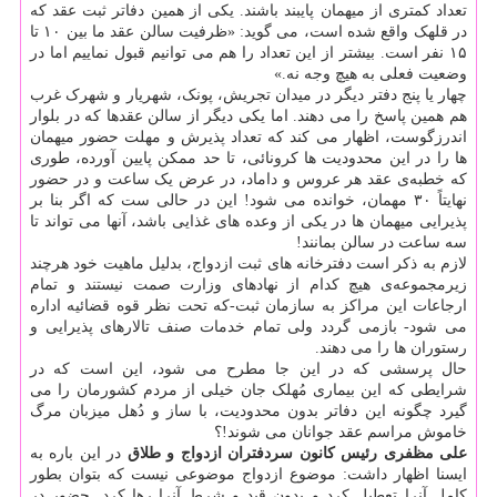
تعداد کمتری از میهمان پایبند باشند. یکی از همین دفاتر ثبت عقد که
در قلهک واقع شده است، می گوید: «ظرفیت سالن عقد ما بین ۱۰ تا
۱۵ نفر است. بیشتر از این تعداد را هم می توانیم قبول نماییم اما در
وضعیت فعلی به هیچ وجه نه.»
چهار یا پنج دفتر دیگر در میدان تجریش، پونک، شهریار و شهرک غرب
هم همین پاسخ را می دهند. اما یکی دیگر از سالن عقدها که در بلوار
اندرزگوست، اظهار می کند که تعداد پذیرش و مهلت حضور میهمان
ها را در این محدودیت ها کرونائی، تا حد ممکن پایین آورده، طوری
که خطبه‌ی عقد هر عروس و داماد، در عرض یک ساعت و در حضور
نهایتاً ۳۰ مهمان، خوانده می شود! این در حالی ست که اگر بنا بر
پذیرایی میهمان ها در یکی از وعده های غذایی باشد، آنها می تواند تا
سه ساعت در سالن بمانند!
لازم به ذکر است دفترخانه های ثبت ازدواج، بدلیل ماهیت خود هرچند
زیرمجموعه‌ی هیچ کدام از نهادهای وزارت صمت نیستند و تمام
ارجاعات این مراکز به سازمان ثبت-که تحت نظر قوه قضائیه اداره
می شود- بازمی گردد ولی تمام خدمات صنف تالارهای پذیرایی و
رستوران ها را می دهند.
حال پرسشی که در این جا مطرح می شود، این است که در
شرایطی که این بیماری مُهلک جان خیلی از مردم کشورمان را می
گیرد چگونه این دفاتر بدون محدودیت، با ساز و دُهل میزبان مرگ
خاموش مراسم عقد جوانان می شوند!؟
علی مظفری رئیس کانون سردفتران ازدواج و طلاق
در این باره به
ایسنا اظهار داشت: موضوع ازدواج موضوعی نیست که بتوان بطور
کامل آنرا تعطیل کرد و بدون قید و شرط آنرا رها کرد. حضور در