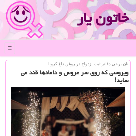
خاتون یار
منو
نان برخی دفاتر ثبت ازدواج در روغن داغ كرونا
ویروسی كه روی سر عروس و دامادها قند می
ساید!