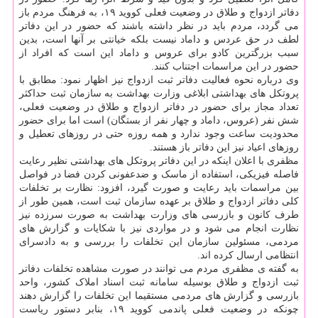
دفاتر ازدواج و طلاق در وضعیت فعلی کووید ۱۹، به فرهنگ مردم باز
می گردد، مردم باید در نظر داشته باشند که حضور در این دفاتر
لطف در حق عردس و داماد نیست بلکه خیانتی بر آنها است، بدین
سبب بزرگترین کادو برای عروس و داماد این است که افراد از
حضور در این مراسمات اجتناب کنند.
وی درباره نحوه فعالیت دفاتر ثبت ازدواج نیز اظهار نمود: مطابق با
پروتکل های بهداشتی ابلاغی وزارت بهداشت به سازمان ثبت حداکثر
تعداد مجاز برای حضور در دفاتر ازدواج و طلاق در وضعیت فعلی،
شش نفر (عروس، داماد و چهار نفر از بستگان) است اما برای حضور
محدودیت ساعت وجود ندارد و همه روزه حتی در روزهای تعطیل و
روزهای اعیاد نیز این دفاتر باز هستند.
مظفری با اعلان اینکه در این دفاتر پروتکل های بهداشتی نظیر رعایت
فاصله فیزیکی، استفاده از ماسک و ضدعفونی کردن فضا در فواصل
بین مراسمات باید رعایت و صورت گیرد، افزود: نظارت بر تخلفات
کلی دفاتر ازدواج و طلاق بر عهده سازمان ثبت است، همین طور از
طرف کانون و بازرسی های وزارت بهداشت به صورت سرزده نیز
نظارت انجام می شود و در مواردی نیز با شکایات و گزارش های
مردمی، مسئولین سازمان این تخلفات را بررسی و به دادسرای
انتظامی ارسال کرده اند.
به گفته ی مظفری مردم می توانند در صورت مشاهده تخلفات دفاتر
ثبت ازدواج و طلاق بوسیله سامانه ثبت اسناد املاک کشور، واحد
بازرسی و گزارش های مردمی مستقیما این تخلفات را گزارش دهند
چونکه در وضعیت فعلی پاندمی کووید ۱۹، بنابر دستور ریاست