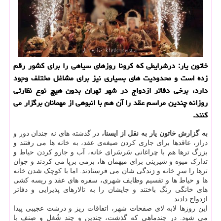
خاتون یار: درشرایطی كه كرونا روزهای سیاهی را برای كشور رقم
زده است و محدودیت های بسیاری نیز برای مشاغل مختلف وجود
دارد، برخی دفاتر ازدواج در شهر تهران بدون هیچ نوع نظارتی
روزانه چندین مراسم عقد را آن هم با انبوهی از مهمانان برگزار می
كنند.
به گزارش خاتون یار به نقل از ایسنا،
در گذشته ‎های نه چندان دور و
دراز، عاقدها برای جاری کردن صیغه‌ی عقد، به خانه ها می رفتند و
بزرگ ترها هم با چراغانی سَرسَرای خانه، آب و جارو کردن حیاط و
تدارک میوه و شیرینی برای میهمان ها، بزمی برپا می کردند و جوان
ترها را سرِ خانه و زندگی شان می فرستادند. اما با کوچک شدن خانه
ها و حیاط ها و تقسیم وظایف شهری، سفره های عقد و ریسه کشی
های خانگی رنگ باختند و جایشان را به تالارهای پذیرایی و دفاتر
ازدواج دادند.
این روزها لابه لای صفحات شهر، اتفاقات ریز و درشت عجیبی پیدا
می شود. در چندماهی که گذشت، چندین و چند شُغل و صِنف با