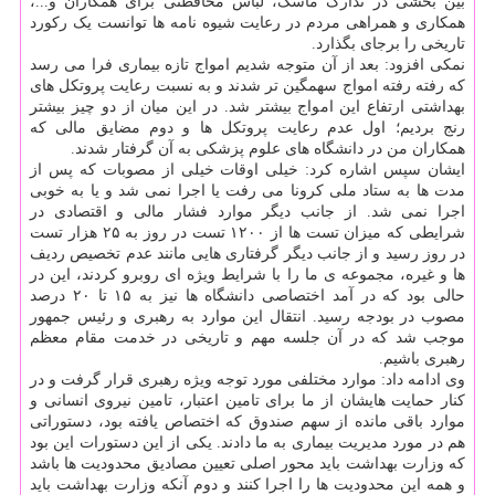
بین بخشی در تدارک ماسک، لباس محافظتی برای همکاران و...،
همکاری و همراهی مردم در رعایت شیوه نامه ها توانست یک رکورد
تاریخی را برجای بگذارد.
نمکی افزود: بعد از آن متوجه شدیم امواج تازه بیماری فرا می رسد
که رفته رفته امواج سهمگین تر شدند و به نسبت رعایت پروتکل های
بهداشتی ارتفاع این امواج بیشتر شد. در این میان از دو چیز بیشتر
رنج بردیم؛ اول عدم رعایت پروتکل ها و دوم مضایق مالی که
همکاران من در دانشگاه های علوم پزشکی به آن گرفتار شدند.
ایشان سپس اشاره کرد: خیلی اوقات خیلی از مصوبات که پس از
مدت ها به ستاد ملی کرونا می رفت یا اجرا نمی شد و یا به خوبی
اجرا نمی شد. از جانب دیگر موارد فشار مالی و اقتصادی در
شرایطی که میزان تست ها از ۱۲۰۰ تست در روز به ۲۵ هزار تست
در روز رسید و از جانب دیگر گرفتاری هایی مانند عدم تخصیص ردیف
ها و غیره، مجموعه ی ما را با شرایط ویژه ای روبرو کردند، این در
حالی بود که در آمد اختصاصی دانشگاه ها نیز به ۱۵ تا ۲۰ درصد
مصوب در بودجه رسید. انتقال این موارد به رهبری و رئیس جمهور
موجب شد که در آن جلسه مهم و تاریخی در خدمت مقام معظم
رهبری باشیم.
وی ادامه داد: موارد مختلفی مورد توجه ویژه رهبری قرار گرفت و در
کنار حمایت هایشان از ما برای تامین اعتبار، تامین نیروی انسانی و
موارد باقی مانده از سهم صندوق که اختصاص یافته بود، دستوراتی
هم در مورد مدیریت بیماری به ما دادند. یکی از این دستورات این بود
که وزارت بهداشت باید محور اصلی تعیین مصادیق محدودیت ها باشد
و همه این محدودیت ها را اجرا کنند و دوم آنکه وزارت بهداشت باید