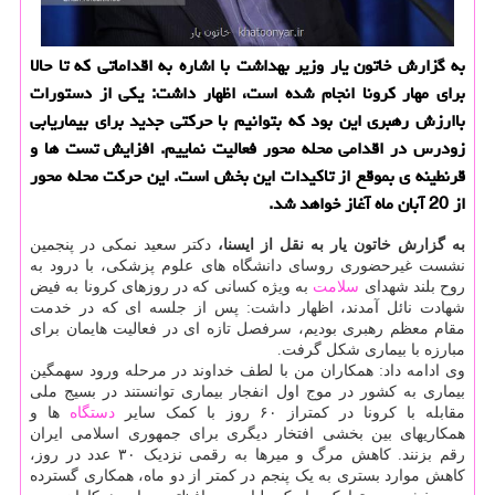
به گزارش خاتون یار وزیر بهداشت با اشاره به اقداماتی كه تا حالا
برای مهار كرونا انجام شده است، اظهار داشت: یكی از دستورات
باارزش رهبری این بود كه بتوانیم با حركتی جدید برای بیماریابی
زودرس در اقدامی محله محور فعالیت نماییم. افزایش تست ها و
قرنطینه ی بموقع از تاكیدات این بخش است. این حركت محله محور
از 20 آبان ماه آغاز خواهد شد.
به گزارش خاتون یار به نقل از ایسنا،
دکتر سعید نمکی در پنجمین
نشست غیرحضوری روسای دانشگاه های علوم پزشکی، با درود به
روح بلند شهدای
سلامت
به ویژه کسانی که در روزهای کرونا به فیض
شهادت نائل آمدند، اظهار داشت: پس از جلسه ای که در خدمت
مقام معظم رهبری بودیم، سرفصل تازه ای در فعالیت هایمان برای
مبارزه با بیماری شکل گرفت.
وی ادامه داد: همکاران من با لطف خداوند در مرحله ورود سهمگین
بیماری به کشور در موج اول انفجار بیماری توانستند در بسیج ملی
مقابله با کرونا در کمتراز ۶۰ روز با کمک سایر
دستگاه
ها و
همکاریهای بین بخشی افتخار دیگری برای جمهوری اسلامی ایران
رقم بزنند. کاهش مرگ و میرها به رقمی نزدیک ۳۰ عدد در روز،
کاهش موارد بستری به یک پنجم در کمتر از دو ماه، همکاری گسترده