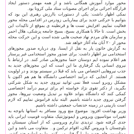
محور موارد آموزش همگانی باشد و از همه مهمتر دستور ایجاد
قرارگاه اجرائی برای اجرای مصوبات ستاد ملی کرونا بود.
نمکی اظهار داشت: یکی از دستورات باارزش رهبری این بود که
بتوانیم با حرکتی جدید برای بیماریابی زودرس در اقدامی محله محور
فعالیت نماییم. افزایش تست ها و قرنطینه ی بموقع از تاکیدات این
بخش است. تا حالا با همکاری بسیج، بسیج جامعه پزشکی، هلال احمر
و سازمان های مردم نهاد صحبت هایی شده است و این حرکت محله
محور از ۲۰ آبان ماه آغاز خواهد شد.
به گزارش خاتون یار به نقل از ایسنا، وی درباره صدور مجوزهای
استخدامی نیز اظهار داشت: برای صدور مجوز استخدامی غیر پرستار
هم اعلام نموده ایم دوستان حتما مجوزهایی صادر کنند. در ارتباط با
نیروی انسانی یک گرفتاری ما این است که این مجوزهای جدید به
جذب نیروهایی اختصاص می یابد که قبلا در سیستم بودند و در اولویت
هستند. از انجایی که درآمد اختصاصی دانشگاه ها هم هم اکنون با
مشکل روبرو است فعلا نمی توانید نیروی جدید به شکل شرکتی
بگیرید، از دکتر تقوی نژاد خواسته ام برای ترمیم درآمد اختصاصی
کمکی کنند که دانشگاه بتواند علاوه بر تبدیل وضعیت نیروها، مجوز
گرفتن نیروی جدید داشته باشیم. البته نباید فراموش نماییم که لازم
است بازبینی در زمینه حدنصاب جمعیتی داشته باشیم.
وزیر بهداشت افزود: موضوع منع ورود مسافر به استانها باتوجه به
تغییرات موتاسیون ویروس و ایمونوژنتیک متفاوت قومیت ایرانی باید
جدی گرفته شود. تردیدی ندارم ویروسی که از استان سیستان و
بلوچستان با ویروس گیلان، اقوام ترکمن و... متفاوت می باشد و این
موتاسیون های جدید ما را گرفتار می کنند. ما به اندازه چند کشور