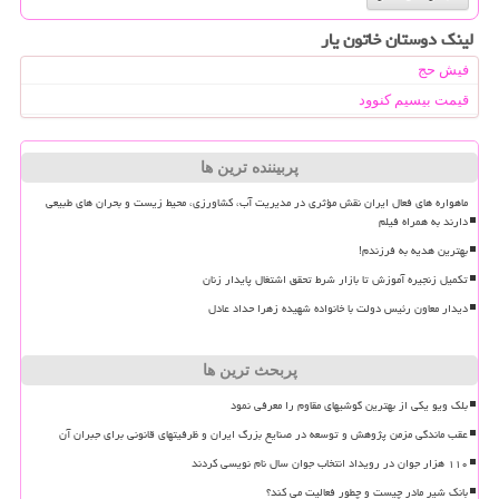
لینک دوستان خاتون یار
فیش حج
قیمت بیسیم کنوود
پربیننده ترین ها
ماهواره های فعال ایران نقش مؤثری در مدیریت آب، کشاورزی، محیط زیست و بحران های طبیعی
دارند به همراه فیلم
بهترین هدیه به فرزندم!
تکمیل زنجیره آموزش تا بازار شرط تحقق اشتغال پایدار زنان
دیدار معاون رئیس دولت با خانواده شهیده زهرا حداد عادل
پربحث ترین ها
بلک ویو یکی از بهترین گوشیهای مقاوم را معرفی نمود
عقب ماندگی مزمن پژوهش و توسعه در صنایع بزرگ ایران و ظرفیتهای قانونی برای جبران آن
۱۱۰ هزار جوان در رویداد انتخاب جوان سال نام نویسی کردند
بانک شیر مادر چیست و چطور فعالیت می کند؟