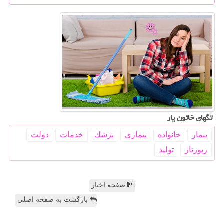
تگهای خاتون یار
بیمار
خانواده
بیماری
پزشك
خدمات
دولت
رپورتاژ
تولید
صفحه اخبار
بازگشت به صفحه اصلی