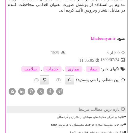
مداوم بر استفاده از پوشش صورت بعنوان اقدامی محافظت کننده
در مقابل انتشار ویروس تاکید کرده اند.
منبع:
khatoonyar.ir
5.0
از 5
1539
1399/07/24
11:35:05
تگهای خبر:
بیمار
,
بیماری
,
خدمات
,
سلامت
این مطلب را می پسندید؟
(0)
(1)
X
تازه ترین مطالب مرتبط
تاکید بر اجرای حمایت های معیشتی از مادران و خردسالان
جای خالی شایسته سالاری از حذف شایستگان تا فرسایش جامعه
بانک شیر مادر چیست و چطور فعالیت می کند؟