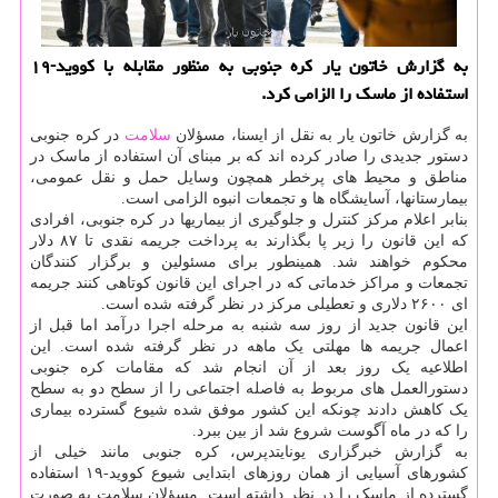
به گزارش خاتون یار كره جنوبی به منظور مقابله با كووید-۱۹
استفاده از ماسك را الزامی كرد.
به گزارش خاتون یار به نقل از ایسنا، مسؤلان
سلامت
در کره جنوبی
دستور جدیدی را صادر کرده اند که بر مبنای آن استفاده از ماسک در
مناطق و محیط های پرخطر همچون وسایل حمل و نقل عمومی،
بیمارستانها، آسایشگاه ها و تجمعات انبوه الزامی است.
بنابر اعلام مرکز کنترل و جلوگیری از بیماریها در کره جنوبی، افرادی
که این قانون را زیر پا بگذارند به پرداخت جریمه نقدی تا ۸۷ دلار
محکوم خواهند شد. همینطور برای مسئولین و برگزار کنندگان
تجمعات و مراکز خدماتی که در اجرای این قانون کوتاهی کنند جریمه
ای ۲۶۰۰ دلاری و تعطیلی مرکز در نظر گرفته شده است.
این قانون جدید از روز سه شنبه به مرحله اجرا درآمد اما قبل از
اعمال جریمه ها مهلتی یک ماهه در نظر گرفته شده است. این
اطلاعیه یک روز بعد از آن انجام شد که مقامات کره جنوبی
دستورالعمل های مربوط به فاصله اجتماعی را از سطح دو به سطح
یک کاهش دادند چونکه این کشور موفق شده شیوع گسترده بیماری
را که در ماه آگوست شروع شد از بین ببرد.
به گزارش خبرگزاری یونایتدپرس، کره جنوبی مانند خیلی از
کشورهای آسیایی از همان روزهای ابتدایی شیوع کووید-۱۹ استفاده
گسترده از ماسک را در نظر داشته است. مسؤلان سلامت به صورت