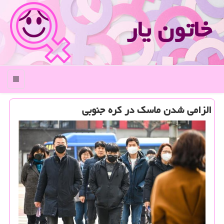
خاتون یار
منو
الزامی شدن ماسك در كره جنوبی