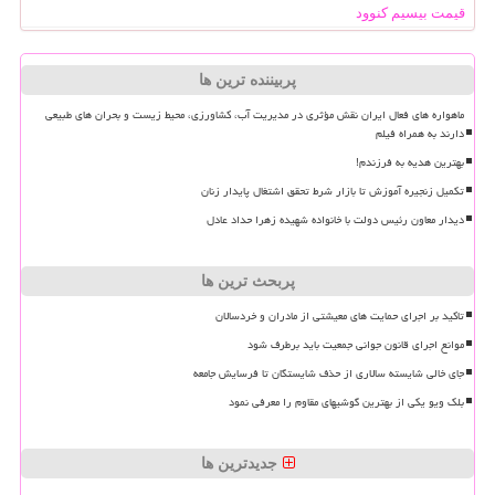
قیمت بیسیم کنوود
پربیننده ترین ها
ماهواره های فعال ایران نقش مؤثری در مدیریت آب، کشاورزی، محیط زیست و بحران های طبیعی
دارند به همراه فیلم
بهترین هدیه به فرزندم!
تکمیل زنجیره آموزش تا بازار شرط تحقق اشتغال پایدار زنان
دیدار معاون رئیس دولت با خانواده شهیده زهرا حداد عادل
پربحث ترین ها
تاکید بر اجرای حمایت های معیشتی از مادران و خردسالان
موانع اجرای قانون جوانی جمعیت باید برطرف شود
جای خالی شایسته سالاری از حذف شایستگان تا فرسایش جامعه
بلک ویو یکی از بهترین گوشیهای مقاوم را معرفی نمود
جدیدترین ها