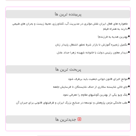
پربیننده ترین ها
ماهواره های فعال ایران نقش مؤثری در مدیریت آب، کشاورزی، محیط زیست و بحران های طبیعی
دارند به همراه فیلم
بهترین هدیه به فرزندم!
تکمیل زنجیره آموزش تا بازار شرط تحقق اشتغال پایدار زنان
دیدار معاون رئیس دولت با خانواده شهیده زهرا حداد عادل
پربحث ترین ها
موانع اجرای قانون جوانی جمعیت باید برطرف شود
جای خالی شایسته سالاری از حذف شایستگان تا فرسایش جامعه
بلک ویو یکی از بهترین گوشیهای مقاوم را معرفی نمود
عقب ماندگی مزمن پژوهش و توسعه در صنایع بزرگ ایران و ظرفیتهای قانونی برای جبران آن
جدیدترین ها