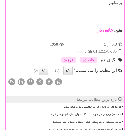
برسانیم.
منبع:
خاتون یار
5.0
از 5
1958
1399/07/08
23:47:56
تگهای خبر:
خانواده
,
فرزند
این مطلب را می پسندید؟
(0)
(1)
X
تازه ترین مطالب مرتبط
موانع اجرای قانون جوانی جمعیت باید برطرف شود
۱۱۰ هزار جوان در رویداد انتخاب جوان سال نام نویسی کردند
مردم سیستان و بلوچستان نماد وحدت و همدلی ملی هستند
صدور گواهینامه موتورسیکلت برای زنان بزودی شروع می شود