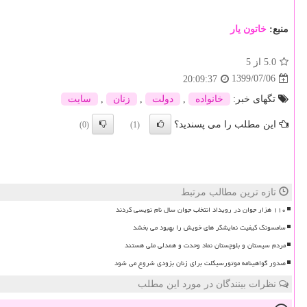
منبع:
خاتون یار
5.0
از 5
1399/07/06
20:09:37
تگهای خبر:
خانواده
,
دولت
,
زنان
,
سایت
این مطلب را می پسندید؟
(0)
(1)
تازه ترین مطالب مرتبط
۱۱۰ هزار جوان در رویداد انتخاب جوان سال نام نویسی کردند
سامسونگ کیفیت نمایشگر های خویش را بهبود می بخشد
مردم سیستان و بلوچستان نماد وحدت و همدلی ملی هستند
صدور گواهینامه موتورسیکلت برای زنان بزودی شروع می شود
نظرات بینندگان در مورد این مطلب