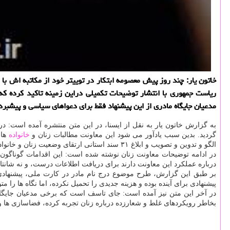
خاتون یار: چند روز پیش معصومه ابتكار در توییتر خود از مكاتبه اش با 
ریاست جمهوری با انتشار توضیحات تكمیلی دراین زمینه تاكید كرده ك
مدعیان جایگاه مادری از این پیشنهاد فقط برای دعواهای سیاسی و پیشبرد
به گزارش خاتون یار به نقل از ایسنا، در این متن منتشره آمده است: د
گردید. بدین سبب یادآور می شود این معاونت مطالبات زنان و
خانواده
ها ر
الگو و تدوین و تصویب و ابلاغ ۳۱ سند استانی ارتقای وضعیت زنان و خانواده و فاکتورهای عدالت جنسیتی برای اختتام دادن به برخوردهای مناسبتی و سلیقه ای دنبال کرده است.
در ادامه توضیحات معاونت زنان نوشته شده است: این اقدامات گوناگون 
درباره عملکرد این معاونت دارند برای دریافت اطلاعات درست، و نه شانتاژ 
بر طبق این گزارش، طرح موضوع درج نام مادر در کارت ملی، پیشنهادی فر
پیشنهادی برای آینده بوده و هزینه جدیدی را تحمیل نکرده، اما نگاه ها را
در آخر این متن نیز آمده است: جای تاسف است که برخی مدعیان جایگاه 
بخاطر رویکردهای غلط و شعارزده درباره زنان تجربه کرده، فضاسازی ها 