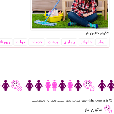
تگهای خاتون یار
بیمار
خانواده
بیماری
پزشك
خدمات
دولت
رپورتاژ
khatoonyar.ir - حقوق مادی و معنوی سایت خاتون یار محفوظ است
خاتون یار