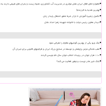
ماهواره های فعال ایران نقش مؤثری در مدیریت آب، کشاورزی، محیط زیست و بحران های طبیعی دارند به ه
بهترین هدیه به فرزندم!
تکمیل زنجیره آموزش تا بازار شرط تحقق اشتغال پایدار زنان
دیدار معاون رئیس دولت با خانواده شهیده زهرا حداد عادل
بلک ویو یکی از بهترین گوشیهای مقاوم را معرفی نمود
عقب ماندگی مزمن پژوهش و توسعه در صنایع بزرگ ایران و ظرفیتهای قانونی برای جبران آن
۱۱۰ هزار جوان در رویداد انتخاب جوان سال نام نویسی کردند
بانک شیر مادر چیست و چطور فعالیت می کند؟