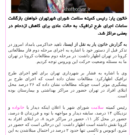
خاتون یار: رئیس كمیته سلامت شورای شهرتهران خواهان بازگشت
ساعات اجرای طرح ترافیك به حالت عادی برای كاهش ازدحام در
بعضی مراكز شد.
به گزارش خاتون یار به نقل از ایسنا،
ناهید خداکرمی بامداد امروز در
تذکر قبل از دستور خود با اشاره به اجرای مرحله دوم فاز مطالعاتی
کرونا در تهران اظهار داشت: در مرحله دوم مطالعات کرونا در تهران
ما به مسئله وضعیت حرکت این ویروس توجه کردیم.
وی با اشاره به فشار بر شهرداری تهران برای لغو اجرای طرح
ترافیک اظهارکرد: مطالعات نشان داده است که اجرای طرح بر
پیشگیری موثر است چونکه مطالعات نشان داده که ۲۶ درصد محل
ابتلای افراد در تهران حضور در مراکز بهداشتی و بیمارستان بوده
است.
رئیس کمیته
سلامت
شورای شهر با اعلان اینکه دیدار با
خانواده
و
نزدیکان ۱۴ درصد، سابقه دیدار و مواجهه با نوه و فرزندان ۵ درصد،
حضور در محل کار ۱۱، حضور در مراکز خرید ۸، در ابتلای افراد به
کرونا نقش داشته است اظهار داشت: این درحالی است که حضور در
مترو، اتوبوس و تاکسی تنها حدود ۲ درصد در احتمال مبتلاشدن به این