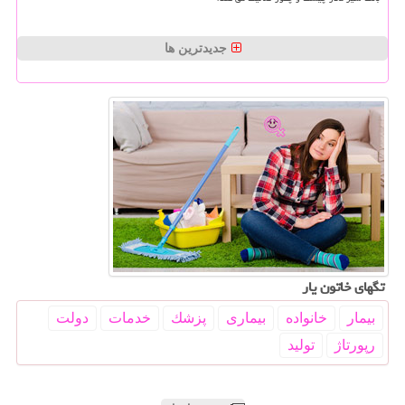
جدیدترین ها
تگهای خاتون یار
بیمار
خانواده
بیماری
پزشك
خدمات
دولت
رپورتاژ
تولید