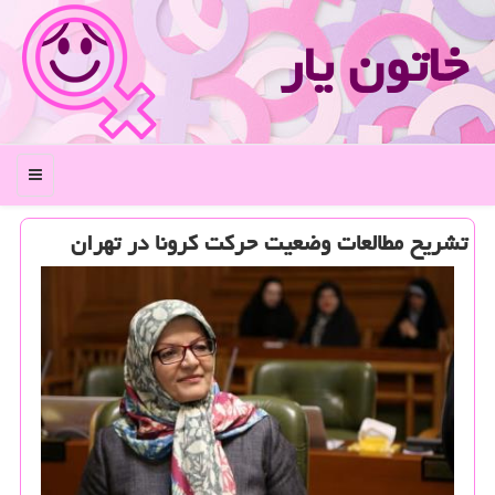
خاتون یار
منو
تشریح مطالعات وضعیت حركت كرونا در تهران