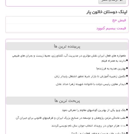
لینک دوستان خاتون یار
فیش حج
قیمت بیسیم کنوود
پربیننده ترین ها
ماهواره های فعال ایران نقش مؤثری در مدیریت آب، کشاورزی، محیط زیست و بحران های طبیعی
دارند به همراه فیلم
بهترین هدیه به فرزندم!
تکمیل زنجیره آموزش تا بازار شرط تحقق اشتغال پایدار زنان
دیدار معاون رئیس دولت با خانواده شهیده زهرا حداد عادل
پربحث ترین ها
بلک ویو یکی از بهترین گوشیهای مقاوم را معرفی نمود
عقب ماندگی مزمن پژوهش و توسعه در صنایع بزرگ ایران و ظرفیتهای قانونی برای جبران آن
۱۱۰ هزار جوان در رویداد انتخاب جوان سال نام نویسی کردند
بانک شیر مادر چیست و چطور فعالیت می کند؟