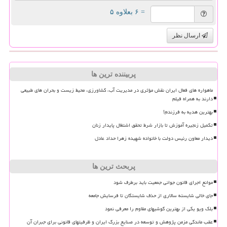
= ۶ بعلاوه ۵
ارسال نظر
پربیننده ترین ها
ماهواره های فعال ایران نقش مؤثری در مدیریت آب، کشاورزی، محیط زیست و بحران های طبیعی
دارند به همراه فیلم
بهترین هدیه به فرزندم!
تکمیل زنجیره آموزش تا بازار شرط تحقق اشتغال پایدار زنان
دیدار معاون رئیس دولت با خانواده شهیده زهرا حداد عادل
پربحث ترین ها
موانع اجرای قانون جوانی جمعیت باید برطرف شود
جای خالی شایسته سالاری از حذف شایستگان تا فرسایش جامعه
بلک ویو یکی از بهترین گوشیهای مقاوم را معرفی نمود
عقب ماندگی مزمن پژوهش و توسعه در صنایع بزرگ ایران و ظرفیتهای قانونی برای جبران آن