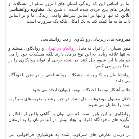
اما بر اساس این که زندگی انسان های امروز مملو از مشکلات و
تعارض های بین فردی شده است، داشتن یک
مشاوره روانشناسی
آنلاین
که تنها و تنها بر اساس شرایط واقعی زندگی ما و بر اساس
ذات ما به ما کمک کند نه یک امکان بلکه یک ضرورت است.
مفروضه های زیربنایی روانکاوی از دید روانشناسی
هنوز بسیاری از افراد به دنبال
روانکاو در تهران
و روانکاوی هستند و
نه تنها علاقه زیادی به این نوع درمان دارند بلکه مشکلات خود را می
خواهند با این شیوه حل کنند. در نتیجه برخی از قوائد روانکاوی را در
اینجا مرور می کنیم:
روانشناسان روانکاو ریشه مشکلات روانشناختی را در ذهن ناخودآگاه
می دانند.
علائم آشکار توسط اختلالات نهفته (پنهان) ایجاد می شود.
دلائل معمول موضوعات حل نشده در حین رشد یا ضربه های سرکوب
شده را شامل می شوند.
روانکاوی بر این باور است که می توان با آگاهی یافتن از افکار و
انگیزه های ناخودآگاه افراد و ایجاد بینش در آنها درمان را به ارمغان
آورد.
در درمان تعارض های سرکوب شده به هوشیاری فراخوانی می