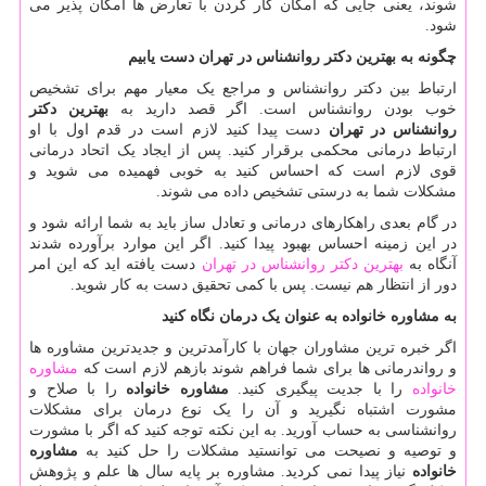
شوند، یعنی جایی که امکان کار کردن با تعارض ها امکان پذیر می
شود.
چگونه به بهترین دکتر روانشناس در تهران دست یابیم
ارتباط بین دکتر روانشناس و مراجع یک معیار مهم برای تشخیص
خوب بودن روانشناس است. اگر قصد دارید به
بهترین دکتر
روانشناس در تهران
دست پیدا کنید لازم است در قدم اول با او
ارتباط درمانی محکمی برقرار کنید. پس از ایجاد یک اتحاد درمانی
قوی لازم است که احساس کنید به خوبی فهمیده می شوید و
مشکلات شما به درستی تشخیص داده می شوند.
در گام بعدی راهکارهای درمانی و تعادل ساز باید به شما ارائه شود و
در این زمینه احساس بهبود پیدا کنید. اگر این موارد برآورده شدند
آنگاه به
بهترین دکتر روانشناس در تهران
دست یافته اید که این امر
دور از انتظار هم نیست. پس با کمی تحقیق دست به کار شوید.
به مشاوره خانواده به عنوان یک درمان نگاه کنید
اگر خبره ترین مشاوران جهان با کارآمدترین و جدیدترین مشاوره ها
و رواندرمانی ها برای شما فراهم شوند بازهم لازم است که
مشاوره
خانواده
را با جدیت پیگیری کنید.
مشاوره خانواده
را با صلاح و
مشورت اشتباه نگیرید و آن را یک نوع درمان برای مشکلات
روانشناسی به حساب آورید. به این نکته توجه کنید که اگر با مشورت
و توصیه و نصیحت می توانستید مشکلات را حل کنید به
مشاوره
خانواده
نیاز پیدا نمی کردید. مشاوره بر پایه سال ها علم و پژوهش