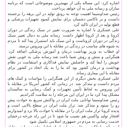
اشاره کرد: این مساله یکی از مهمترین موضوعاتی است که برنامه
سازان و رسانه ملی به آن خواهد پرداخت.
رئیس صداوسیما اهمیت توجه به رونق تولید در این برهه را برجسته
دانست و بر ناکامی دشمنان برای نمایش کمبود تجهیزات پزشکی و
قطع تولید در ایران تاکید کرد.
علی عسکری با اشاره به ضرورت تغییر در سبک زندگی در دوران
کرونا و بعد از کرونا اظهار داشت: رسانه ملی به دنبال تغییر سبک
زندگی در دوران کروناست و این سبک باید استمرار پیدا کند تا مردم
به شیوه های مناسب در زندگی در مقابله با این ویروس برسند.
او خطاب به وزیر بهداشت درمان و آموزش پزشکی اضافه کرد:
همگرایی و منش و روش شما باعث شد رسانه ملی به خوبی نقش
خویش را ایفا کند و حاصلش نمایش فداکاری و استقامت در نظام
بهداشت و درمان کشور بود که ما را به یک اتحاد در کشور برای
مقابله با این بیماری رساند.
علی عسکری بخش دیگری از این همگرایی را مواسات و کمک های
مردم دانست و متذکر شد: در زمانی که کشور آمریکا در مقابله با
این ویروس به لحاظ تأمین تجهیزات و کمک رسانی به سالمندان
مشکل پیدا کرد ما در ایران این مرحله را به سلامت گذراندیم.
رئیس صداوسیما توانایی ملت ایران در واکنش سریع به حوادث پیش
رو را ستود و متذکر شد: تراز ملت ایران در سطح بالایی است و
پدیده کرونا تراز ملت ایران را در مقابله با حوادث بالا برد و امیدواریم
افتخار تولید واکسن هم نصیب ما شود تا در این راه چرخه درخشان
خدمت رسانی به مردم در جمهوری اسلامی تکمیل شود.
او در آخر با تاکید بر مقاومت ملت ایران اظهار داشت: ما در مقابل