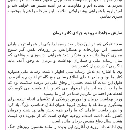
تحریم ها ایستاده ایم و مقاومت ما در آینده بیشتر هم خواهد شد و
امیدواریم با همراهی پیشقراولان سلامت این مرحله را هم با موفقیت
سپری نماییم.
نمایش مجاهدانه روحیه جهادی کادر درمان
سعید نمکی هم در این دیدار صداوسیما را یکی از همراه ترین یاران
صمیمی این وزارتخانه و همکارانش در روزهای نفس گیر شیوع
بیماری کرونا دانست و متذکر شد: همراهی، دلسوزی و وفاقی که
میان رسانه ملی و همکاران بهداشت و درمان به وجود آمد، مایه
دلگرمی کادر درمان کشور شد.
وی با اشاره به تلاش رسانه ملی اظهار داشت: رسانه ملی همواره
کنار ما بود و ما در فضای اطلاع رسانی هیچ گاه تنها نبودیم و آنچه در
طول این مدت گذشت بخشی از وفاق ملی در عرصه سلامت بود که
ما را به ادامه این راه امیدوار می کند و با قاطعیت می گویم یک
لحظه هم احساس نکردیم شما در کنار ما نیستید.
وزیر بهداشت درمان و آموزش پزشکی از تلاشهای انجام شده برای
پیشگیری و مقابله با بیماری کرونا بعنوان اتفاق حماسی بزرگ یاد کرد
و اظهار داشت: عاملی که ما را در همه بخش های بهداشت و درمان
کشور نگه داشته است، روحیه جهادی است که از تجربه ذی قیمت
هشت سال دفاع مقدس برجای مانده است.
وی ادامه داد: روزهای آغازین این پدیده را مانند نخستین روزهای جنگ