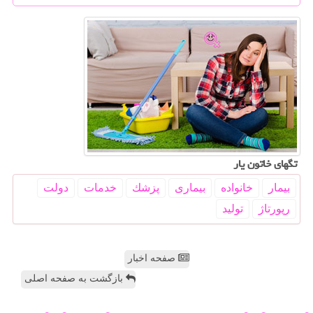
تگهای خاتون یار
بیمار
خانواده
بیماری
پزشك
خدمات
دولت
رپورتاژ
تولید
صفحه اخبار
بازگشت به صفحه اصلی