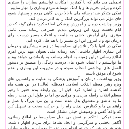
تحمیلی می دانم که با کمترین امکانات توانستیم بیماران را بستری
کرده و برغم تحریم ها و با کمک مؤمنانه مردم بیماری را مهار نماییم.
نمکی متذکر شد: رسانه ملی با بالا بردن آگاهی مردم و پیشنهاد شیوه
های مؤثر می تواند بزرگترین کمک را به کادر درمان کند.
وزیر بهداشت درمان و آموزش پزشکی اضافه کرد: همان گونه که در
ایام نخست ورود این ویروس دیدیم، همراهی رسانه ملی عامل
مؤثری برای آرامش بخشی به جامعه و انتخاب مسیر درست برای
درمان بود و تا امروز این این مسیر را با هم طی کرده ایم.
نمکی در انتها با ذکر تلاشهای صداوسیما در زمینه پیشگیری و درمان
این بیماری اظهار داشت: آنچه رسانه ملی بعنوان مهم ترین اهرم
اطلاع رسانی دراین زمینه به انجام رساند، به یادماندنی خواهد بود و
ما توانستیم با اعتماد، شیوه های درست زندگی را منطبق بر دستور
العمل های بهداشتی انتخاب نموده و در مدیریت این بیماری و عدم
شیوع آن موفق باشیم.
وزیر بهداشت، درمان و آموزش پزشکی به عنایت و راهنمایی های
ویژه رهبر معظم انقلاب اسلامی (مدظله العالی) در این هفت ماه
گذشته اشاره و اشاره کرد: قبل از این رابطه بنده حقیر با رهبر
معظم انقلاب رابطه مریدی و مرادی بود اما در طول این مدت رابطه
ما به عاشق و معشوق بدل شده است و این مرد بزرگ با عمل و
راهنمایی ها و گفتارش آنچنان راه را بر حرکت سخت ما تسهیل کرد
که واقعاً گفتن و توصیفش خیلی مشکل است.
سعید نمکی با تاکید بر نقش بی بدیل صداوسیما در اطلاع رسانی،
آگاهی بخشی و سرگرمی و ایجاد نشاط برای مردم اظهار داشت:
بنده هر حمایتی که بتوانم انجام می دهم تا مدیران و برنامه سازان