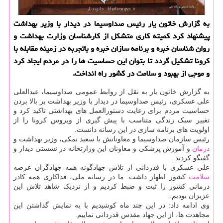
به گزارش خاتون یار رئیس صداوسیما در دیدار با وزیر بهداشت
پیشنهاد كرد كمیته كاری متشكل از كارشناسان وزارت بهداشت و
روان شناسان خبره و برنامه سازان خبره و باتجربه در زمینه مقابله با
كرونا تشكیل گردد تا بتوان این حساسیت ها را در مردم ایجاد كرد
و موجی از بهبود و سلامت در كشور راه انداخت.
به گزارش خاتون یار به نقل از روابط عمومی صداوسیما، عبدالعلی
علی عسکری، رئیس صداوسیما در دیدار با وزیر بهداشت بر بالا بردن
حساسیت مردم برای رعایت دستورالعمل های بهداشتی تاکید کرد و
تغییر سبک زندگی متناسب با پیش گیری از ویروس کرونا را از
اولویت های برنامه سازی در این رسانه دانست.
رئیس سازمان صداوسیما و معاونانش با سعید نمکی، وزیر بهداشت و
درمان
و آموزش پزشکی و معاونان این وزارتخانه در نشستی دیدار و
گفتگو کردند.
علی عسکری با قدردانی از تلاش جهادگونه همه جهادگران عرصه
سلامت
کشور اظهار داشت: ما در رسانه ملی، فداکاری همه کادر
درمانی کشور را ثبت و ضبط کردیم و از نزدیک شاهد تلاش این
عزیزان بودیم.
وی ادامه داد: در این چند ماه کوشیدیم با به نمایش گذاشتن این
مجاهدت ها، از این جهاد مقدس قدردانی نماییم.