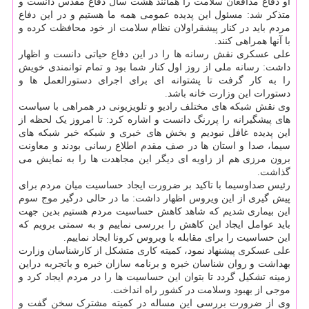
او دفاع مدافعان سلامت را همانند هشت سال دفاع مقدس دانست و
متذکر شد: مسئول این پدیده عمومی همه ما هستیم و در این دفاع
مردم باید در کنار پیشقراولان نظام سلامت از خود محافظت کرده و
با آنها همراهی کنند.
علی عسکری نقش رسانه ها را در این دفاع حیاتی دانست و اظهار
داشت: رسانه ملی از روز اول کنار شما بود و تمام توانمندی خویش
را به کار گرفت تا پشتوانه ای برای اجرای دستورالعمل ها و
دستورات این وزارت خانه باشد.
وی نقش شبکه های مختلف رادیو و تلویزیونی در همراهی با سیاست
های پیشگیرانه را پررنگ دانست و اشاره کرد: تا امروز یک لحظه از
این پدیده غافل نبودیم و بخش های خبری و شبکه خبر شبکه های
سیما، صدا و استان ها در صف مقدم اطلاع رسانی بودند و معاونت
برون مرزی هم از زاویه ای دیگر این مجاهدت ها را به نمایش می
گذاشت.
رئیس صداوسیما با تاکید بر ضرورت ایجاد حساسیت میان مردم برای
پیش گیری از این ویروس اظهار داشت: ما در حالی درگیر موج سوم
این بیماری شدیم که شاهد کاهش حساسیت مردم هستیم بدین جهت
باید عوامل ایجاد این کاهش را بررسی نماییم و به سمتی برویم که
این حساسیت را برای مقابله با ویروس کرونا ایجاد نماییم.
علی عسکری پیشنهاد نمود، کمیته کاری متشکل از کارشناسان وزارت
بهداشت و روان شناسان خبره و برنامه سازان خبره و باتجربه دراین
زمینه تشکیل گردد تا بتوان این حساسیت ها را در مردم ایجاد کرد و
موجی از بهبود وسلامت در کشور راه انداخت.
وی از ضرورت بررسی این مساله در کمیته مشترک سخن گفت و