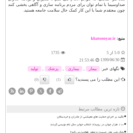
صداوسیما با تمام توان برای مردم برنامه سازی و آگاهی بخشی کنند
چون معتقدم شما با این کار کمک حال سلامت جامعه هستید.
منبع:
khatoonyar.ir
5.0
از 5
1735
1399/06/30
21:53:46
تگهای خبر:
بیمار
,
بیماری
,
پزشك
,
تولید
این مطلب را می پسندید؟
(0)
(1)
X
تازه ترین مطالب مرتبط
تاکید بر اجرای حمایت های معیشتی از مادران و خردسالان
۱۱۰ هزار جوان در رویداد انتخاب جوان سال نام نویسی کردند
بانک شیر مادر چیست و چطور فعالیت می کند؟