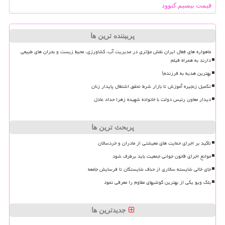
قیمت بیسیم کنوود
پربیننده ترین ها
ماهواره های فعال ایران نقش مؤثری در مدیریت آب، کشاورزی، محیط زیست و بحران های طبیعی
دارند به همراه فیلم
بهترین هدیه به فرزندم!
تکمیل زنجیره آموزش تا بازار شرط تحقق اشتغال پایدار زنان
دیدار معاون رئیس دولت با خانواده شهیده زهرا حداد عادل
پربحث ترین ها
تاکید بر اجرای حمایت های معیشتی از مادران و خردسالان
موانع اجرای قانون جوانی جمعیت باید برطرف شود
جای خالی شایسته سالاری از حذف شایستگان تا فرسایش جامعه
بلک ویو یکی از بهترین گوشیهای مقاوم را معرفی نمود
جدیدترین ها