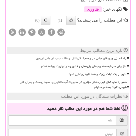
00:47:27
تگهای خبر:
فناوری
این مطلب را می پسندید؟
(0)
(1)
X
تازه ترین مطالب مرتبط
راه اندازی وای فای مجانی در راه نجف کربلا از توافقات جدید ارتباطی اربعین
افزایش سرمایه صندوق های پژوهش و فناوری در اولویت برنامه هفتم
لنوو از یک تبلت بزرگ و همه کاره رونمایی نمود
ماهواره های فعال ایران نقش مؤثری در مدیریت آب، کشاورزی، محیط زیست و بحران های
طبیعی دارند به همراه فیلم
نظرات بینندگان در مورد این مطلب
لطفا شما هم
در مورد این مطلب
نظر دهید