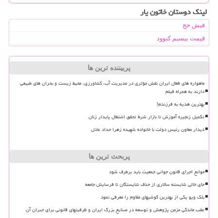
لینک دوستان خاتون یار
فیش حج
قیمت بیسیم کنوود
پربیننده ترین ها
ماهواره های فعال ایران نقش مؤثری در مدیریت آب، کشاورزی، محیط زیست و بحران های طبیعی
دارند به همراه فیلم
بهترین هدیه به فرزندم!
تکمیل زنجیره آموزش تا بازار شرط تحقق اشتغال پایدار زنان
دیدار معاون رئیس دولت با خانواده شهیده زهرا حداد عادل
پربحث ترین ها
موانع اجرای قانون جوانی جمعیت باید برطرف شود
جای خالی شایسته سالاری از حذف شایستگان تا فرسایش جامعه
بلک ویو یکی از بهترین گوشیهای مقاوم را معرفی نمود
عقب ماندگی مزمن پژوهش و توسعه در صنایع بزرگ ایران و ظرفیتهای قانونی برای جبران آن