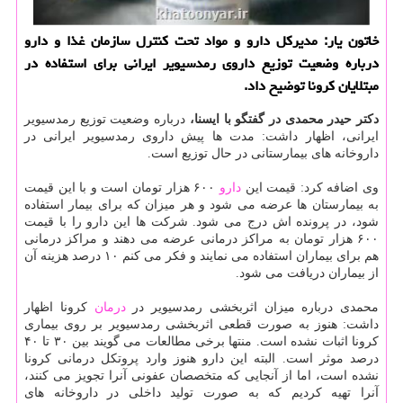
خاتون یار: مدیركل دارو و مواد تحت كنترل سازمان غذا و دارو
درباره وضعیت توزیع داروی رمدسیویر ایرانی برای استفاده در
مبتلایان كرونا توضیح داد.
دکتر حیدر محمدی در گفتگو با ایسنا،
درباره وضعیت توزیع رمدسیویر
ایرانی، اظهار داشت: مدت ها پیش داروی رمدسیویر ایرانی در
داروخانه های بیمارستانی در حال توزیع است.
وی اضافه کرد: قیمت این
دارو
۶۰۰ هزار تومان است و با این قیمت
به بیمارستان ها عرضه می شود و هر میزان که برای بیمار استفاده
شود، در پرونده اش درج می شود. شرکت ها این دارو را با قیمت
۶۰۰ هزار تومان به مراکز درمانی عرضه می دهند و مراکز درمانی
هم برای بیماران استفاده می نمایند و فکر می کنم ۱۰ درصد هزینه آن
از بیماران دریافت می شود.
محمدی درباره میزان اثربخشی رمدسیویر در
درمان
کرونا اظهار
داشت: هنوز به صورت قطعی اثربخشی رمدسیویر بر روی بیماری
کرونا اثبات نشده است. منتها برخی مطالعات می گویند بین ۳۰ تا ۴۰
درصد موثر است. البته این دارو هنوز وارد پروتکل درمانی کرونا
نشده است، اما از آنجایی که متخصصان عفونی آنرا تجویز می کنند،
آنرا تهیه کردیم که به صورت تولید داخلی در داروخانه های