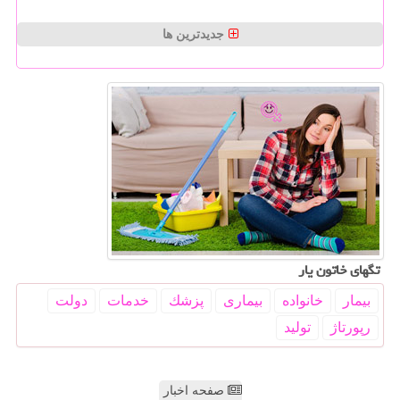
جدیدترین ها
تگهای خاتون یار
بیمار
خانواده
بیماری
پزشك
خدمات
دولت
رپورتاژ
تولید
صفحه اخبار