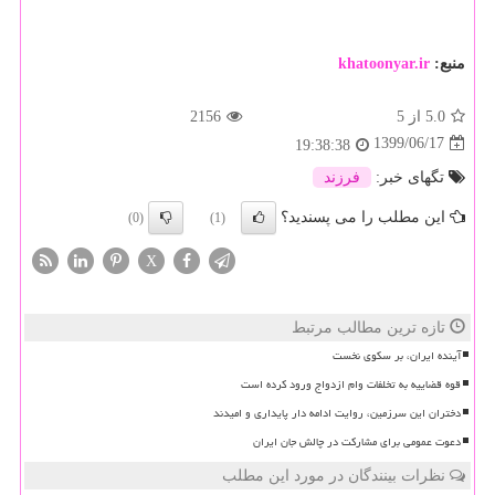
منبع:
khatoonyar.ir
5.0
از 5
2156
1399/06/17
19:38:38
تگهای خبر:
فرزند
این مطلب را می پسندید؟
(0)
(1)
X
تازه ترین مطالب مرتبط
آینده ایران، بر سکوی نخست
قوه قضاییه به تخلفات وام ازدواج ورود کرده است
دختران این سرزمین، روایت ادامه دار پایداری و امیدند
دعوت عمومی برای مشارکت در چالش جان ایران
نظرات بینندگان در مورد این مطلب