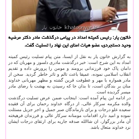
خاتون یار: رئیس كمیته امداد در پیامی درگذشت مادر دكتر مرضیه
وحید دستجردی، عضو هیات امنای این نهاد را تسلیت گفت.
به گزارش خاتون یار به نقل از ایسنا، متن پیام تسلیت رئیس کمیته
امداد به این شرح است: خبر درگذشت مادری دلسوز و مهربان که در
دامان پاک خود فرزندانی برومند و مومن را پرورش داده و تقدیم
انقلاب اسلامی نموده، عمیقا باعث تالم و تاثر خاطر گردید. سخن از
مادر همواره با مهر و عطوفت قرین گشته و مظهر مهربانی خداوند
منان بر بندگان است، تا بدان جا که رسیدن به بهشت با رضای مادر
میسر گردیده است.
در ادامه این پیام آمده است: اینجانب ضمن عرض تسلیت درگذشت
والده مکرمه سرکار عالی، از درگاه خداوند رحمان برای آن فقیده
سعیده علو درجات و برای بازماندگان صبر جمیل و اجر جزیل مسئلت
نموده و امید دارد اقدامات مومنانه سرکار عالی و فرزندان فرهیخته
آن مادر بزرگوار، ان شاالله صدقه جاریه برای ارتقای درجات ایشان
نزد خداوند متعال باشد.