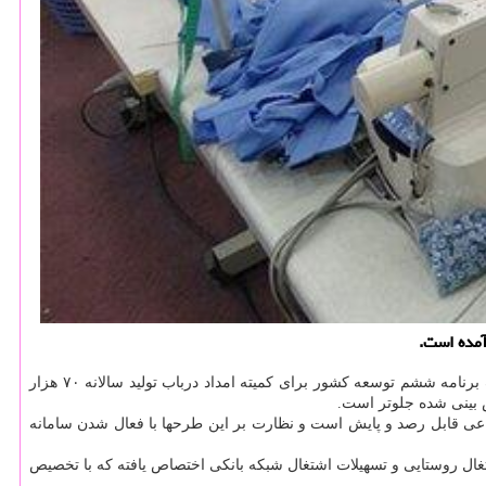
سیدمرتضی بختیاری، رئیس کمیته امداد در دیدار با اقبال عباسی، استاندار چهارمحال و بختیاری با اشاره به تکلیف برنامه ششم توسعه کشور برای کمیته امداد درباب تولید سالانه ۷۰ هزار
وی با اشاره به اهمیت نظارت و ارزیابی طرح های اشتغال مددجویان اظهار داشت: اطلاعات طرح های اشتغال در سامانه وزارت تعاون، کار و رفاه اجتماعی قابل رصد و پایش است و نظارت بر این طرح‎ها با فعال شدن سامانه
ایت، منابع اشتغال روستایی و تسهیلات اشتغال شبکه بانکی اختصاص یافته که با تخصیص