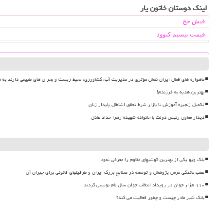
لینک دوستان خاتون یار
فیش حج
قیمت بیسیم کنوود
ماهواره های فعال ایران نقش مؤثری در مدیریت آب، کشاورزی، محیط زیست و بحران های طبیعی دارند به ه
بهترین هدیه به فرزندم!
تکمیل زنجیره آموزش تا بازار شرط تحقق اشتغال پایدار زنان
دیدار معاون رئیس دولت با خانواده شهیده زهرا حداد عادل
بلک ویو یکی از بهترین گوشیهای مقاوم را معرفی نمود
عقب ماندگی مزمن پژوهش و توسعه در صنایع بزرگ ایران و ظرفیتهای قانونی برای جبران آن
۱۱۰ هزار جوان در رویداد انتخاب جوان سال نام نویسی کردند
بانک شیر مادر چیست و چطور فعالیت می کند؟