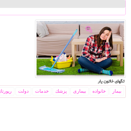
تگهای خاتون یار
بیمار
خانواده
بیماری
پزشك
خدمات
دولت
رپورتاژ