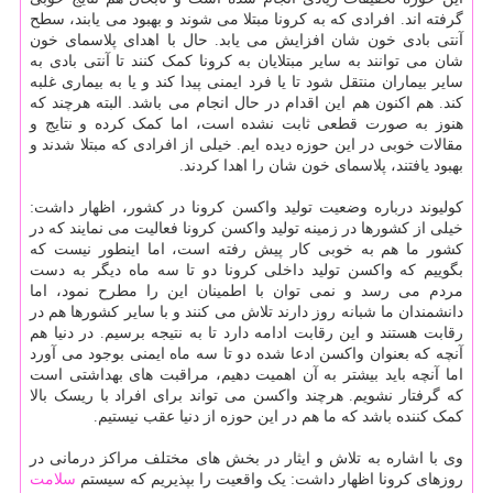
گرفته اند. افرادی که به کرونا مبتلا می شوند و بهبود می یابند، سطح
آنتی بادی خون شان افزایش می یابد. حال با اهدای پلاسمای خون
شان می توانند به سایر مبتلایان به کرونا کمک کنند تا آنتی بادی به
سایر بیماران منتقل شود تا یا فرد ایمنی پیدا کند و یا به بیماری غلبه
کند. هم اکنون هم این اقدام در حال انجام می باشد. البته هرچند که
هنوز به صورت قطعی ثابت نشده است، اما کمک کرده و نتایج و
مقالات خوبی در این حوزه دیده ایم. خیلی از افرادی که مبتلا شدند و
بهبود یافتند، پلاسمای خون شان را اهدا کردند.
کولیوند درباره وضعیت تولید واکسن کرونا در کشور، اظهار داشت:
خیلی از کشورها در زمینه تولید واکسن کرونا فعالیت می نمایند که در
کشور ما هم به خوبی کار پیش رفته است، اما اینطور نیست که
بگوییم که واکسن تولید داخلی کرونا دو تا سه ماه دیگر به دست
مردم می رسد و نمی توان با اطمینان این را مطرح نمود، اما
دانشمندان ما شبانه روز دارند تلاش می کنند و با سایر کشورها هم در
رقابت هستند و این رقابت ادامه دارد تا به نتیجه برسیم. در دنیا هم
آنچه که بعنوان واکسن ادعا شده دو تا سه ماه ایمنی بوجود می آورد
اما آنچه باید بیشتر به آن اهمیت دهیم، مراقبت های بهداشتی است
که گرفتار نشویم. هرچند واکسن می تواند برای افراد با ریسک بالا
کمک کننده باشد که ما هم در این حوزه از دنیا عقب نیستیم.
وی با اشاره به تلاش و ایثار در بخش های مختلف مراکز درمانی در
روزهای کرونا اظهار داشت: یک واقعیت را بپذیریم که سیستم
سلامت