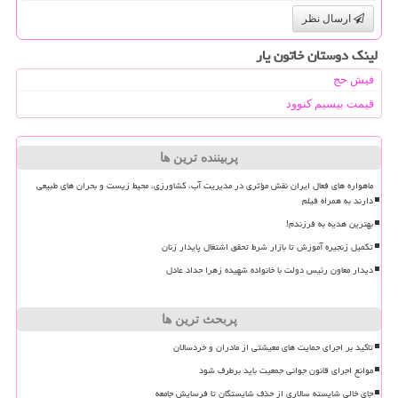
ارسال نظر
لینک دوستان خاتون یار
فیش حج
قیمت بیسیم کنوود
پربیننده ترین ها
ماهواره های فعال ایران نقش مؤثری در مدیریت آب، کشاورزی، محیط زیست و بحران های طبیعی
دارند به همراه فیلم
بهترین هدیه به فرزندم!
تکمیل زنجیره آموزش تا بازار شرط تحقق اشتغال پایدار زنان
دیدار معاون رئیس دولت با خانواده شهیده زهرا حداد عادل
پربحث ترین ها
تاکید بر اجرای حمایت های معیشتی از مادران و خردسالان
موانع اجرای قانون جوانی جمعیت باید برطرف شود
جای خالی شایسته سالاری از حذف شایستگان تا فرسایش جامعه