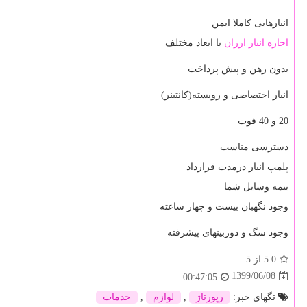
انبارهایی کاملا ایمن
اجاره انبار ارزان
با ابعاد مختلف
بدون رهن و پیش پرداخت
انبار اختصاصی و روبسته(کانتینر)
20 و 40 فوت
دسترسی مناسب
پلمپ انبار درمدت قرارداد
بیمه وسایل شما
وجود نگهبان بیست و چهار ساعته
وجود سگ و دوربینهای پیشرفته
5.0
از 5
1399/06/08
00:47:05
تگهای خبر:
رپورتاژ
,
لوازم
,
خدمات