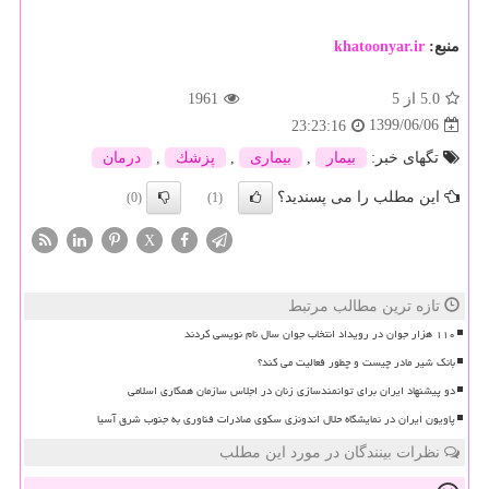
منبع:
khatoonyar.ir
5.0
از 5
1961
1399/06/06
23:23:16
تگهای خبر:
بیمار
,
بیماری
,
پزشك
,
درمان
این مطلب را می پسندید؟
(0)
(1)
X
تازه ترین مطالب مرتبط
۱۱۰ هزار جوان در رویداد انتخاب جوان سال نام نویسی کردند
بانک شیر مادر چیست و چطور فعالیت می کند؟
دو پیشنهاد ایران برای توانمندسازی زنان در اجلاس سازمان همکاری اسلامی
پاویون ایران در نمایشگاه حلال اندونزی سکوی صادرات فناوری به جنوب شرق آسیا
نظرات بینندگان در مورد این مطلب