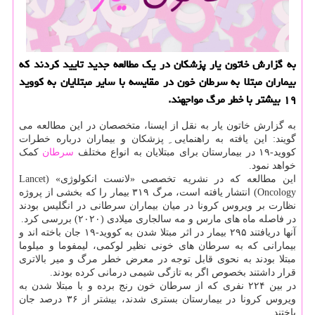
به گزارش خاتون یار پزشكان در یك مطالعه جدید تایید كردند كه
بیماران مبتلا به سرطان خون در مقایسه با سایر مبتلایان به كووید
۱۹ بیشتر با خطر مرگ مواجهند.
به گزارش خاتون یار به نقل از ایسنا، متخصصان در این مطالعه می
گویند: این یافته به راهنمایی ِ پزشکان و بیماران درباره خطرات
کووید-۱۹ در بیمارستان برای مبتلایان به انواع مختلف
سرطان
کمک
خواهد نمود.
این مطالعه که در نشریه تخصصی «لانست انکولوژی» (Lancet
Oncology) انتشار یافته است، مرگ ۳۱۹ بیمار را که بخشی از پروژه
نظارت بر ویروس کرونا در میان بیماران سرطانی در انگلیس بودند
در فاصله ماه های مارس و مه سالجاری میلادی (۲۰۲۰) بررسی کرد.
آنها دریافتند ۲۹۵ بیمار در اثر مبتلا شدن به کووید-۱۹ جان باخته اند و
بیمارانی که به سرطان های خونی نظیر لوکمی، لیمفوما و میلوما
مبتلا بودند به نحوی قابل توجه در معرض خطر مرگ و میر بالاتری
قرار داشتند بخصوص اگر به تازگی شیمی درمانی کرده بودند.
در بین ۲۲۴ نفری که از سرطان خون رنج برده و با مبتلا شدن به
ویروس کرونا در بیمارستان بستری شدند، بیشتر از ۳۶ درصد جان
باختند.