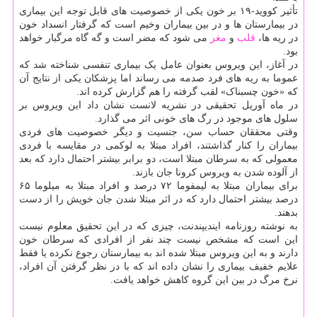
تأثیر کووید-۱۹ بر خون یکی از خصوصیت های قابل توجه این بیماری
در بیمارستان ها و در بین بیماران وخیم است که گرفتار انسداد خون
در ریه ها،
قلب
و
مغز
می شود که مضر است و گه گاه مرگبار خواهد
بود.
در آغاز، این ویروس بعنوان عامل یک بیماری تنفسی شناخته شد که
عموما به ریه های فرد صدمه می رساند اما پزشکان یکی از نتایج آن
که «خون چسبناک» لقب گرفته را هم گزارش کرده اند.
در ماه آوریل تحقیقی در نشریه لانست نشان داد این ویروس بر
سلول های موجود در رگ های خونی اثر می گذارد.
وقتی محققان حساب سن، جنسیت و دیگر خصوصیت های فردی
بیماران را کنار گذاشتند، افراد مبتلا به لوکمی در مقایسه با فردی
معمولی که به سرطان مبتلا است، دو برابر بیشتر احتمال دارد که بعد
از آلوده شدن به ویروس کرونا جان بازند.
برای بیماران مبتلا به لیمفوما ۷۲ درصد و افراد مبتلا به میلوما ۶۵
درصد بیشتر احتمال دارد که در اثر مبتلا شدن جان خویش را از دست
بدهند.
به نوشته روزنامه ایندیپندنت، چیزی که در این تحقیق معلوم نیست
این است که مشخص نیست چند نفر از افرادی که سرطان خون
دارند و به این ویروس مبتلا شده اند به بیمارستان رجوع نکرده یا فقط
علایم خفیف بیماری را نشان داده اند که با در نظر گرفتن آن افراد،
نرخ مرگ در بین این گروه کاهش خواهد یافت.