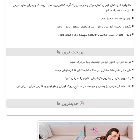
ماهواره های فعال ایران نقش مؤثری در مدیریت آب، کشاورزی، محیط زیست و بحران های طبیعی
دارند به همراه فیلم
بهترین هدیه به فرزندم!
تکمیل زنجیره آموزش تا بازار شرط تحقق اشتغال پایدار زنان
دیدار معاون رئیس دولت با خانواده شهیده زهرا حداد عادل
پربحث ترین ها
موانع اجرای قانون جوانی جمعیت باید برطرف شود
جای خالی شایسته سالاری از حذف شایستگان تا فرسایش جامعه
بلک ویو یکی از بهترین گوشیهای مقاوم را معرفی نمود
عقب ماندگی مزمن پژوهش و توسعه در صنایع بزرگ ایران و ظرفیتهای قانونی برای جبران آن
جدیدترین ها