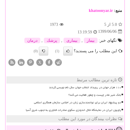
منبع:
khatoonyar.ir
5.0
از 5
1973
1399/06/06
13:19:59
تگهای خبر:
بیمار
,
بیماری
,
پزشك
,
درمان
این مطلب را می پسندید؟
(0)
(1)
X
تازه ترین مطالب مرتبط
۱۱۰ هزار جوان در رویداد انتخاب جوان سال نام نویسی کردند
بانک شیر مادر چیست و چطور فعالیت می کند؟
دو پیشنهاد ایران برای توانمندسازی زنان در اجلاس سازمان همکاری اسلامی
پاویون ایران در نمایشگاه حلال اندونزی سکوی صادرات فناوری به جنوب شرق آسیا
نظرات بینندگان در مورد این مطلب