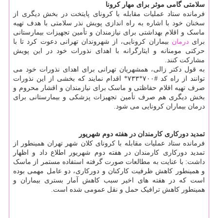
سلامتی گامی موثر برای مهار کرونا
فرمانده ستاد عملیات مقابله با کرونای پایتخت در بخش دیگری از
سخنان خود با اشاره به راه اندازی پویش نذر سلامتی با هدف تهیه
ماسک و اقلام بهداشتی برای نیازمندان و تأمین تجهیزات بیمارستانی
برای
درمان
بیماران کرونایی، از شهروندان تهرانی دعوت کرد تا با
حرکتی مومنانه و ایثارگرانه با اهدای نذورات خود در این پویش
مشارکت کنند.
به قول دکتر زالی، همشهریان تهرانی برای اهدای نذورات خود می
توانند از راه کد #۷۰۰*۷۳۳* اقدام نمایند که بخشی از این نذورات
صرف تهیه اقلام حفاظتی و ماسک برای نیازمندان و اقشار محروم و
بخش دیگری هم صرف تأمین تجهیزات پزشکی و بیمارستانی برای
درمان بیماران کرونایی می شود.
تمدید دورکاری کارمندان در هفته دوم شهریور
فرمانده ستاد عملیات مقابله با کرونای کلان شهر تهران همینطور از
تمدید دورکاری کارمندان در هفته دوم شهریور اطلاع داد و اظهار
داشت: با عنایت به مطالعات صورت گرفته استفاده مستمر از ماسک
و همینطور کاهش ظرفیت کارکنان و دورکاری، دو عامل مهمی بوده
است که در هفته های اخیر سبب کاهش آمار بستری بیماران و
همینطور کاهش ترافیک حمل و نقل عمومی شده است.