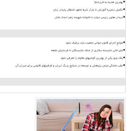
بهترین هدیه به فرزندم!
تکمیل زنجیره آموزش تا بازار شرط تحقق اشتغال پایدار زنان
دیدار معاون رئیس دولت با خانواده شهیده زهرا حداد عادل
موانع اجرای قانون جوانی جمعیت باید برطرف شود
جای خالی شایسته سالاری از حذف شایستگان تا فرسایش جامعه
بلک ویو یکی از بهترین گوشیهای مقاوم را معرفی نمود
عقب ماندگی مزمن پژوهش و توسعه در صنایع بزرگ ایران و ظرفیتهای قانونی برای جبران آن