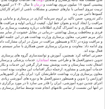
پیشبینی کمبود ۱۸ میلیون نیروی بهداشت و
درمان
تا سال ۰۳۰
تربیت نیروی انسانی با نیازهای جمعیتی و مشکلات ناشی از اعزام کارکنان
کمبودها دامن می زند.
دکتر تدروس، ضمن تاکید بر لزوم سرمایه گذاری در پرستاری و مامایی و 
مراقبت را ایجاد کرده و بعنوان خط اول، کیفیت ارزیابی اولیه و مراقبت ها
اهمیت همکاری و به اشتراک گذاری اطلاعات درباره وضعیت پرستاری برای
فردی و محافظت پرسنل بهداشتی –درمانی در مقابل خشونت از سایر مسای
دکتر مریم حضرتی، معاون پرستاری وزارت بهداشت هم در این جلسه اظهار داشت: از زمان شروع شیوع کووید۱۹،
و مراقبت ویژه در ICU و همینطور مراقبت در منزل در ایران مشارکت داشته اند.
وی ادامه داد: معاونت و مدیران پرستاری ضمن همکاری با سایر سیستم م
فعال بوده اند.
تدوین دستورالعمل ها و طراحی بسته
استاندارد
اشغال تخت بیمارستان و تحت پوشش بیمه قرار گرفتن این خدمات و بکارگی
خدمات آموزشی و مشاوره، ازجمله دیگر اقدامات این معاونت بوده است.
معاون پرستاری وزارت بهداشت خاطرنشان کرد: ایران یکی از کشورهایی
اورژانس را تدوین و همینطور دستورالعمل ها و دوره های آموزشی زیادی را
اجرای چندین دوره آموزشی، ایران را قادر می سازد تا در مورد برگزاری د
در انتها این نشست از تمامی تلاشهای انجام شده توسط ساختار پرستاری و مامایی کشورها همچون ایرا