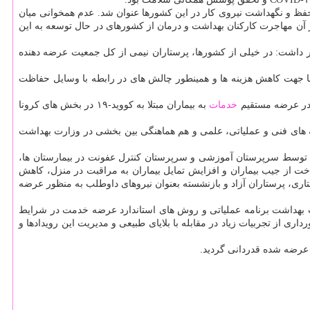
ال، حفظ و نگهداشت نیروی کار در این کشورها عنوان شد. عدم همخوانی میان
بر آن مهاجرت کارکنان بهداشت و درمان از کشورهای در حال توسعه به این
ار داشت: در خیلی از کشورها، پرستاران نیمی از کل جمعیت عرضه دهنده
ها جهت کاهش هزینه ها و همینطور چالش های در رابطه با وسایل حفاظت
خدمات
به بیماران مبتلا به کووید-۱۹ در بخش های کرونا
ه های فنی و عملیاتی، علمی و هم هماهنگی بین بخشی در وزارت بهداشت
حضرتی اضافه کرد: همچنین، آموزش و توانمندسازی گروه های پرستاری و سایر گروه های خدماتی در چارچوب یک هزار و ۲۸۳ دوره در زمینه کووید۱۹ توسط سرپرستان آموزشی و سرپرستان کنترل عفونت در بیمارستان ها،
خانه با هدف کاهش هزینه های پرداخت از جیب بیماران و افزایش تمایل بیماران به مراقبت در منزل، کاهش
ری، پرستاران آزاد و بازنشسته بعنوان نیروهای داوطلب به منظور عرضه
 بهداشت برنامه عملیاتی و روش های استاندارد عرضه خدمت در شرایط
 از تجربیات زیاد در مقابله با بلایای طبیعی و مدیریت این رویدادها و