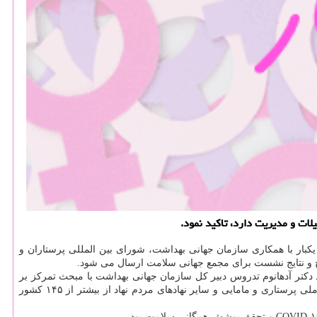
لات و مدیریت دارد، تاكید نمود.
 مامائی جهان است که هر دو سال یکبار با همکاری سازمان جهانی بهداشت، شورای بین المللی پرستاران و
 و نتایج نشست برای مجمع جهانی سلامت ارسال می شود.
شتمین نشست TRIAD MEETING در سال ۲۰۲۰ به علت پاندمی کووید۱۹به صورت مجازی توسط دکتر آدهانوم تدروس دبیر کل سازمان جهانی بهداشت با مبحث تمرکز بر
نیروهای پرستاری و مامایی در زمینه کووید۱۹ راه اندازی شد و بیشتر از ۶۰۰ نفر از مدیران پرستاری و مامایی از وزارتخانه های بهداشت، انجمن های ملی پرستاری و مامایی و سایر نهادهای مردم نهاد از بیشتر از ۱۴۵ کشور