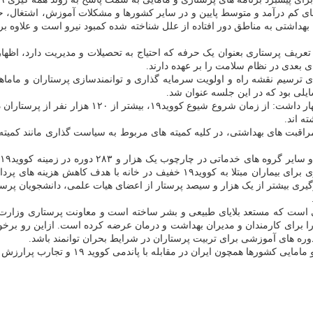
۲ در کشورهای کم درآمد و متوسط پایین و در سایر کشورها و مشکلات آموزش، اشتغ
 بهداشتی به مناطق دور افتاده از علل شناخته شده کمبود نیرو است و علاوه 
تعریف پرستاری بعنوان یک حرفه که احتیاج به تحصیلات و مدیریت دارد، اظه
ی بعدی در نظام سلامت را بر عهده دارند.
 ترسیم نقشه راه و اولویت سرمایه گذاری و توانمندسازی پرستاران و ماما
لی بود که در این جلسه عنوان شد.
 بیشتر از ۱۲۰ هزار نفر از پرستاران در عرضه مستقیم
راقبت های بهداشتی، در کلیه کمیته های مربوط به سیاست گذاری مانند کمیت
خدمات پزشکی و پرستاری برای بیماران مبتلا به کووید۱۹ خفیف در 
ری بیشتر از یک هزار و سیصد پرستار از اعضای هیات علمی، دانشجویان پرستا
 است که مستعد بلایای طبیعی و بشر ساخته است و معاونت پرستاری وزارت
 برای کارمندان و مدیران بهداشت و درمان عرضه کرده است. ازاین رو برخورداری
وره های آموزشی برای تربیت پرستاران در شرایط بحران توانمند باشد.
ن در مقابله با پاندمی کووید ۱۹ و تجارب پرارزش عرضه شده قدردانی گردید.