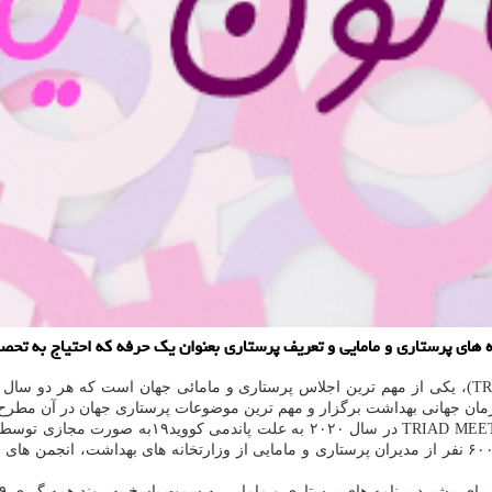
 های پرستاری و مامایی و تعریف پرستاری بعنوان یك حرفه كه احتیاج به تحصی
به گزارش خاتون یار به نقل از ایسنا، نشست سه جانبه(TRIAD MEETING)، یکی از مهم ترین اجلاس پرستاری و
ان جهانی بهداشت برگزار و مهم ترین موضوعات پرستاری جهان در آن مطرح
بنابر اعلام روابط عمومی سازمان جهانی بهداشت، ه
د برنامه های پرستاری و مامایی به سمت پاسخ به روند همه گیری COVID-۱۹ و تحقق پوشش همگانی سلامت بود.