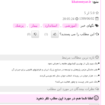
منبع:
khatoonyar.ir
5.0
از 5
1399/06/02
20:05:24
تگهای خبر:
آموزشی
,
استاندارد
,
بیمار
,
پزشك
این مطلب را می پسندید؟
(0)
(1)
تازه ترین مطالب مرتبط
بلک ویو یکی از بهترین گوشیهای مقاوم را معرفی نمود
عقب ماندگی مزمن پژوهش و توسعه در صنایع بزرگ ایران و ظرفیتهای قانونی برای جبران آن
۱۱۰ هزار جوان در رویداد انتخاب جوان سال نام نویسی کردند
بانک شیر مادر چیست و چطور فعالیت می کند؟
نظرات بینندگان در مورد این مطلب
لطفا شما هم
در مورد این مطلب
نظر دهید