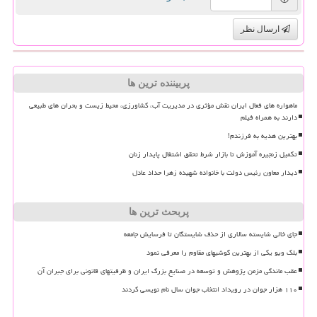
ارسال نظر
پربیننده ترین ها
ماهواره های فعال ایران نقش مؤثری در مدیریت آب، کشاورزی، محیط زیست و بحران های طبیعی
دارند به همراه فیلم
بهترین هدیه به فرزندم!
تکمیل زنجیره آموزش تا بازار شرط تحقق اشتغال پایدار زنان
دیدار معاون رئیس دولت با خانواده شهیده زهرا حداد عادل
پربحث ترین ها
جای خالی شایسته سالاری از حذف شایستگان تا فرسایش جامعه
بلک ویو یکی از بهترین گوشیهای مقاوم را معرفی نمود
عقب ماندگی مزمن پژوهش و توسعه در صنایع بزرگ ایران و ظرفیتهای قانونی برای جبران آن
۱۱۰ هزار جوان در رویداد انتخاب جوان سال نام نویسی کردند