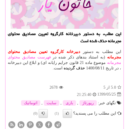
این مطلب، به دستور دبیرخانه كارگروه تعیین مصادیق محتوای
مجرمانه حذف شده است
این مطلب به دستور
دبیرخانه كارگروه تعیین مصادیق محتوای
مجرمانه
(به استناد بندهای ذکر شده در
فهرست مصادیق محتوای
مجرمانه
موضوع ماده 21 قانون جرایم رایانه ای) و ابلاغ این دبیرخانه
، در تاریخ 1400/08/11
حذف گردیده
است.
5.0
از 5
2678
1399/05/25
21:25:40
تگهای خبر:
رپورتاژ
,
بازی
,
سایت
,
اتوماتیك
این مطلب را می پسندید؟
(0)
(1)
X