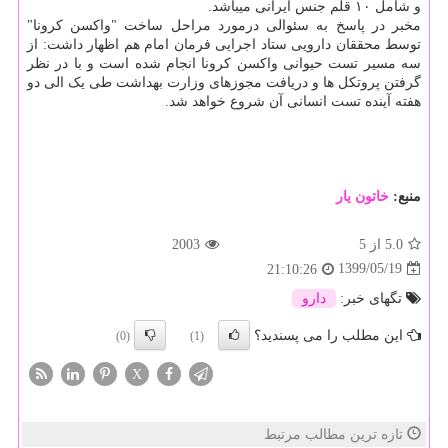
و شامل ۱۰ قلم جنس ایرانی میباشد.
مخبر در پاسخ به سئوالی درمورد مراحل ساخت "واکسن کرونا"
توسط محققان دارویی ستاد اجرایی فرمان امام هم اظهار داشت: از
سه مسیر تست حیوانی واکسن کرونا انجام شده است و با در نظر
گرفتن پروتکل ها و دریافت مجوزهای وزارت بهداشت طی یک الی دو
هفته آینده تست انسانی آن شروع خواهد شد.
منبع:
خاتون یار
5.0
از 5
2003
1399/05/19
21:10:26
تگهای خبر:
دارو
این مطلب را می پسندید؟
(0)
(1)
X
تازه ترین مطالب مرتبط