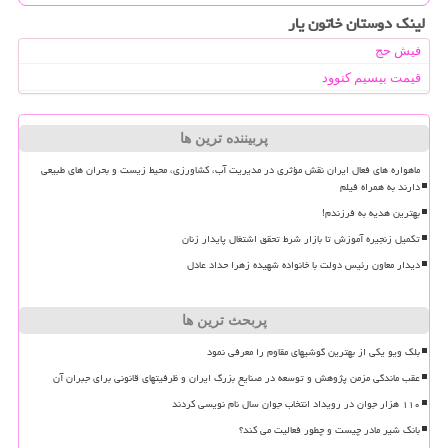
لینک دوستان خاتون یار
فیش حج
قیمت بیسیم کنوود
پربیننده ترین ها
ماهواره های فعال ایران نقش مؤثری در مدیریت آب، کشاورزی، محیط زیست و بحران های طبیعی
دارند به همراه فیلم
بهترین هدیه به فرزندم!
تکمیل زنجیره آموزش تا بازار شرط تحقق اشتغال پایدار زنان
دیدار معاون رئیس دولت با خانواده شهیده زهرا حداد عادل
پربحث ترین ها
بلک ویو یکی از بهترین گوشیهای مقاوم را معرفی نمود
عقب ماندگی مزمن پژوهش و توسعه در صنایع بزرگ ایران و ظرفیتهای قانونی برای جبران آن
۱۱۰ هزار جوان در رویداد انتخاب جوان سال نام نویسی کردند
بانک شیر مادر چیست و چطور فعالیت می کند؟