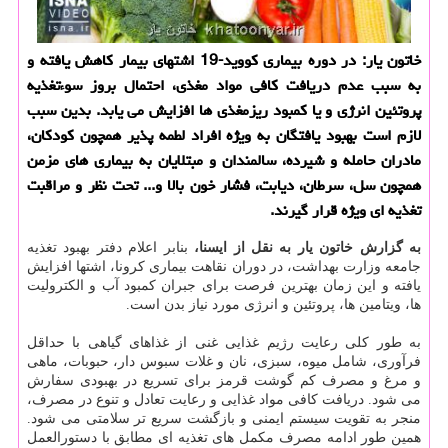
خاتون یار: در دوره بیماری كووید-19 اشتهای بیمار كاهش یافته و
به سبب عدم دریافت كافی مواد مغذی، احتمال بروز سوءتغذیه
پروتئین انرژی و یا كمبود ریزمغذی ها افزایش می یابد. بدین سبب
لازم است بهبود یافتگان به ویژه افراد لطمه پذیر همچون كودكان،
مادران حامله و شیرده، سالمندان و مبتلایان به بیماری های مزمن
همچون سل، سرطان، دیابت، فشار خون بالا و... تحت نظر و مراقبت
تغذیه ای ویژه قرار گیرند.
به گزارش خاتون یار به نقل از ایسنا،
بنابر اعلام دفتر بهبود تغذیه
جامعه وزارت بهداشت، در دوران نقاهت بیماری کرونا، اشتها افزایش
یافته و این زمان بهترین فرصت برای جبران کمبود آب و الکترولیت
ها، ویتامین ها، پروتئین و انرژی مورد نیاز بدن است.
به طور کلی رعایت رژیم غذایی غنی از غذاهای گیاهی با حداقل
فرآوری، شامل میوه، سبزی، نان و غلات سبوس دار، حبوبات، ماهی
و مرغ و مصرف کم گوشت قرمز برای تسریع در بهبودی سفارش
می شود. دریافت کافی مواد غذایی و رعایت تعادل و تنوع در مصرف،
منجر به تقویت سیستم ایمنی و بازگشت سریع تر سلامتی می شود.
همین طور ادامه مصرف مکمل های تغذیه ای مطابق با دستورالعمل