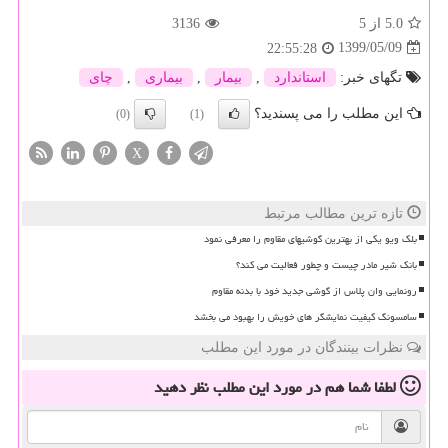
5.0
از 5
3136
1399/05/09
22:55:28
تگهای خبر:
استاندارد
,
بیمار
,
بیماری
,
چای
این مطلب را می پسندید؟
(0)
(1)
X
تازه ترین مطالب مرتبط
بلک ویو یکی از بهترین گوشیهای مقاوم را معرفی نمود
بانک شیر مادر چیست و چطور فعالیت می کند؟
رونمایی وان پلاس از گوشی جدید خود با بدنه مقاوم
سامسونگ کیفیت نمایشگر های خویش را بهبود می بخشد
نظرات بینندگان در مورد این مطلب
لطفا شما هم
در مورد این مطلب
نظر دهید