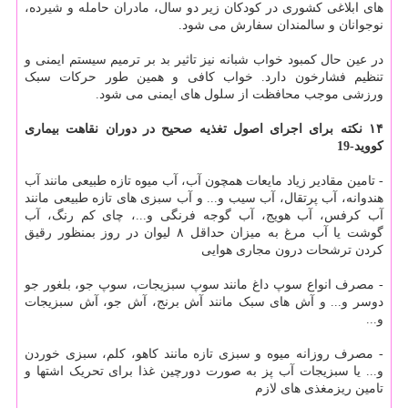
های ابلاغی کشوری در کودکان زیر دو سال، مادران حامله و شیرده،
نوجوانان و سالمندان سفارش می شود.
در عین حال کمبود خواب شبانه نیز تاثیر بد بر ترمیم سیستم ایمنی و
تنظیم فشارخون دارد. خواب کافی و همین طور حرکات سبک
ورزشی موجب محافظت از سلول های ایمنی می شود.
۱۴ نکته برای اجرای اصول تغذیه صحیح در دوران نقاهت بیماری
کووید-19
- تامین مقادیر زیاد مایعات همچون آب، آب میوه تازه طبیعی مانند آب
هندوانه، آب پرتقال، آب سیب و... و آب سبزی های تازه طبیعی مانند
آب کرفس، آب هویج، آب گوجه فرنگی و...، چای کم رنگ، آب
گوشت یا آب مرغ به میزان حداقل ۸ لیوان در روز بمنظور رقیق
کردن ترشحات درون مجاری هوایی
- مصرف انواع سوپ داغ مانند سوپ سبزیجات، سوپ جو، بلغور جو
دوسر و... و آش های سبک مانند آش برنج، آش جو، آش سبزیجات
و...
- مصرف روزانه میوه و سبزی تازه مانند کاهو، کلم، سبزی خوردن
و... یا سبزیجات آب پز به صورت دورچین غذا برای تحریک اشتها و
تامین ریزمغذی های لازم