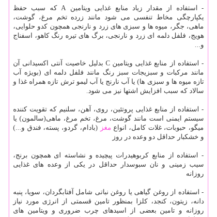
- استفاده از مقدار زیاد منابع غذایی ویتامین A که سبب حفظ
یکپارچگی مخاط تنفسی می شود مانند زرده تخم مرغ، گوشت،
ماهی، جگر، میوه ها و سبزی های زرد و نارنجی همچون کدو حلوایی،
هویج، فلفل دلمه ای زرد و نارنجی، برگ های تیره رنگ کاهو، اسفناج
و...
- استفاده از منابع غذایی ویتامین C بدلیل خاصیت آنتی اکسیدانی آن
مانند مرکبات و سبزیجات سبز رنگ مانند فلفل دلمه ای (بویژه آب
تازه میوه ها و سبزی ها) یا آب نارنج یا آب لیمو ترش تازه همراه غذا و
سالاد که سبب افزایش اشتها نیز می شود.
- استفاده از منابع غذایی پروتئین، روی، آهن، سلنیم که تقویت کننده
سیستم ایمنی است مانند گوشت، مرغ، تخم مرغ، ماهی(سالمون) یا
میگو، حبوبات، غلات کامل، انواع
مغز
(بادام، گردو، پسته، فندق و...)
و خشکبار حداقل دو وعده در روز
- استفاده از منابع کربوهیدرات پیچیده و نشاسته ای همچون برنج،
سیب زمینی و نان سبوسدار حداقل در یکی از وعده های غذایی
روزانه
- استفاده از روغن گیاهی یا روغن نباتی شامل آفتابگردان، سویا، پنبه
دانه، زیتون، کنجد، کلزا بمنظور تامین قسمتی از انرژی مورد نیاز
روزانه و تامین بعضی از اسیدهای چرب ضروری و ویتامین های