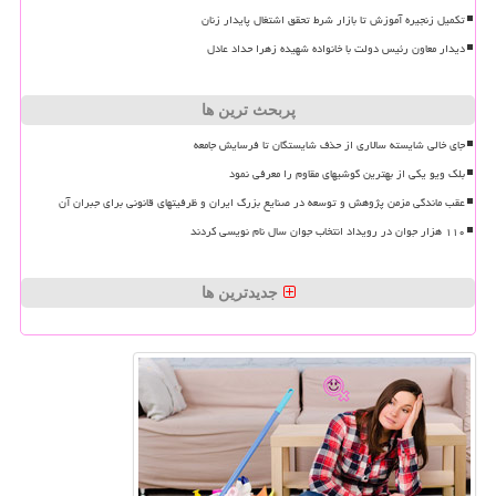
تکمیل زنجیره آموزش تا بازار شرط تحقق اشتغال پایدار زنان
دیدار معاون رئیس دولت با خانواده شهیده زهرا حداد عادل
پربحث ترین ها
جای خالی شایسته سالاری از حذف شایستگان تا فرسایش جامعه
بلک ویو یکی از بهترین گوشیهای مقاوم را معرفی نمود
عقب ماندگی مزمن پژوهش و توسعه در صنایع بزرگ ایران و ظرفیتهای قانونی برای جبران آن
۱۱۰ هزار جوان در رویداد انتخاب جوان سال نام نویسی کردند
جدیدترین ها