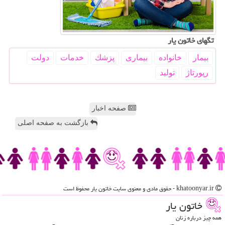
تگهای خاتون یار
بیمار
خانواده
بیماری
پزشك
خدمات
دولت
رپورتاژ
تولید
صفحه اخبار
بازگشت به صفحه اصلی
khatoonyar.ir - حقوق مادی و معنوی سایت خاتون یار محفوظ است
خاتون یار
همه چیز درباره زنان